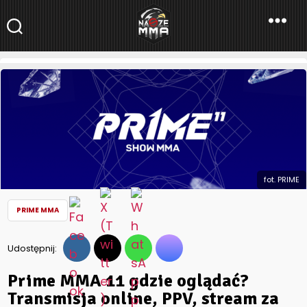
NaszeMMA
NaszeMMA.pl
»
Aktualności
»
Freak fighty
»
PRIME MMA
»
Prime MMA
11 gdzie oglądać? Transmisja online, PPV, stream za darmo
fot. PRIME
PRIME MMA
Udostępnij:
Prime MMA 11 gdzie oglądać?
Transmisja online, PPV, stream za