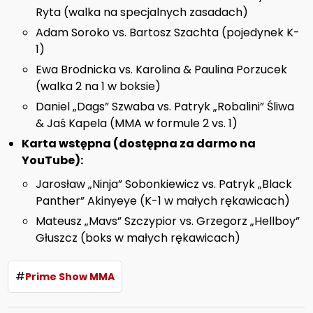
Ryta (walka na specjalnych zasadach)
Adam Soroko vs. Bartosz Szachta (pojedynek K-
1)
Ewa Brodnicka vs. Karolina & Paulina Porzucek
(walka 2 na 1 w boksie)
Daniel „Dags” Szwaba vs. Patryk „Robalini” Śliwa
& Jaś Kapela (MMA w formule 2 vs. 1)
Karta wstępna (dostępna za darmo na
YouTube):
Jarosław „Ninja” Sobonkiewicz vs. Patryk „Black
Panther” Akinyeye (K-1 w małych rękawicach)
Mateusz „Mavs” Szczypior vs. Grzegorz „Hellboy”
Głuszcz (boks w małych rękawicach)
#
Prime Show MMA