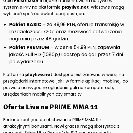
Gala
PRIME MMA 11
będzie transmitowana na żywo w
systemie PPV na platformie
playlive.net
. Widzowie mogą
wybierać spośród dwóch opcji dostępu:
Pakiet BASIC
– za 49,99 PLN, oferuje transmisję w
rozdzielczości 720p oraz możliwość odtworzenia
nagrania przez 48 godzin.
Pakiet PREMIUM
– w cenie 54,99 PLN, zapewnia
jakość Full HD (1080p) i dostęp do gali przez 7 dni
po wydarzeniu.
Platforma
playlive.net
dostępna jest zarówno w wersji na
przeglądarki internetowe, jak i w formie aplikacji mobilnej, co
pozwala na wygodne oglądanie gali na komputerach,
urządzeniach mobilnych czy smart tv.
Oferta Live na PRIME MMA 11
Fortuna zachęca do obstawiania PRIME MMA 11 z
atrakcyjnymi bonusami. Nowi gracze mogą skorzystać z
promocji „Zakład Bez Ryzyka” do 100 zł – w przypadku