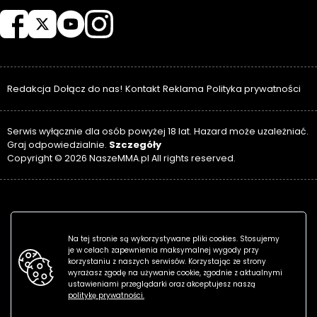
NASZEMMA
Redakcja
Dołącz do nas!
Kontakt
Reklama
Polityka prywatności
Serwis wyłącznie dla osób powyżej 18 lat. Hazard może uzależniać.
Szczegóły
Graj odpowiedzialnie.
Copyright © 2026 NaszeMMA.pl All rights reserved.
Na tej stronie są wykorzystywane pliki cookies. Stosujemy
je w celach zapewnienia maksymalnej wygody przy
korzystaniu z naszych serwisów. Korzystając ze strony
wyrażasz zgodę na używanie cookie, zgodnie z aktualnymi
ustawieniami przeglądarki oraz akceptujesz naszą
politykę prywatności.