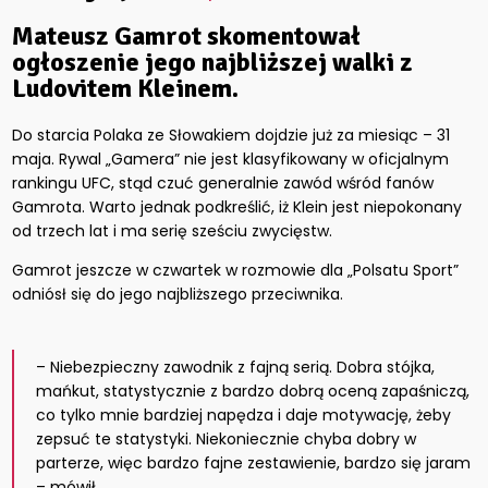
Mateusz Gamrot skomentował
ogłoszenie jego najbliższej walki z
Ludovitem Kleinem.
Do starcia Polaka ze Słowakiem dojdzie już za miesiąc – 31
maja. Rywal „Gamera” nie jest klasyfikowany w oficjalnym
rankingu UFC, stąd czuć generalnie zawód wśród fanów
Gamrota. Warto jednak podkreślić, iż Klein jest niepokonany
od trzech lat i ma serię sześciu zwycięstw.
Gamrot jeszcze w czwartek w rozmowie dla „Polsatu Sport”
odniósł się do jego najbliższego przeciwnika.
– Niebezpieczny zawodnik z fajną serią. Dobra stójka,
mańkut, statystycznie z bardzo dobrą oceną zapaśniczą,
co tylko mnie bardziej napędza i daje motywację, żeby
zepsuć te statystyki. Niekoniecznie chyba dobry w
parterze, więc bardzo fajne zestawienie, bardzo się jaram
– mówił.