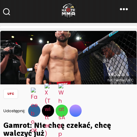
NaszeMMA
NaszeMMA.pl
»
Aktualności
»
Świat
»
UFC
»
Gamrot: Nie chcę
czekać, chcę walczyć już
fot. Twitter/UFC
UFC
Udostępnij:
Gamrot: Nie chcę czekać, chcę
walczyć już