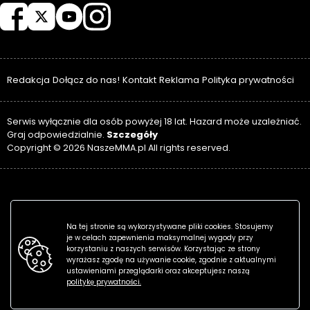
Redakcja
Dołącz do nas!
Kontakt
Reklama
Polityka prywatności
Serwis wyłącznie dla osób powyżej 18 lat. Hazard może uzależniać.
Szczegóły
Graj odpowiedzialnie.
Copyright © 2026 NaszeMMA.pl All rights reserved.
Na tej stronie są wykorzystywane pliki cookies. Stosujemy
je w celach zapewnienia maksymalnej wygody przy
korzystaniu z naszych serwisów. Korzystając ze strony
wyrażasz zgodę na używanie cookie, zgodnie z aktualnymi
ustawieniami przeglądarki oraz akceptujesz naszą
politykę prywatności.