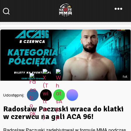
NaszeMMA
NaszeMMA.pl
»
Radosław Paczuski wraca do klatki w czerwcu
na gali ACA 96!
fot.
Udostępnij:
Radosław Paczuski wraca do klatki
w czerwcu na gali ACA 96!
Radosław Paczuski zadebiutował w formule MMA podczas