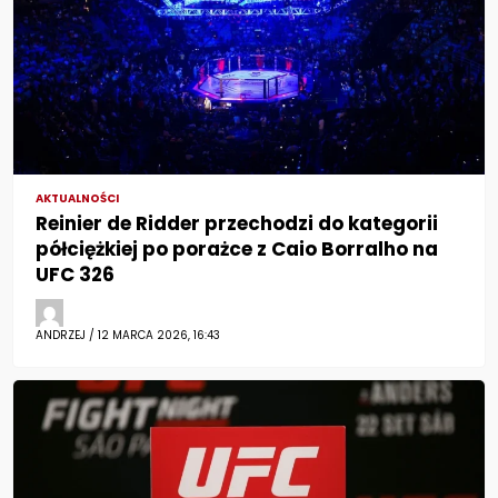
AKTUALNOŚCI
Reinier de Ridder przechodzi do kategorii
półciężkiej po porażce z Caio Borralho na
UFC 326
ANDRZEJ / 12 MARCA 2026, 16:43