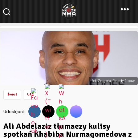
NaszeMMA
NaszeMMA.pl
»
Aktualności
»
Świat
»
Ali Abdelaziz tłumaczy kulisy
spotkań Khabiba Nurmagomedova z Ramzanem Kadyrovem
fot. Zdjęcie: Bloody Elbow
Świat
UFC
Udostępnij:
Ali Abdelaziz tłumaczy kulisy
spotkań Khabiba Nurmagomedova z