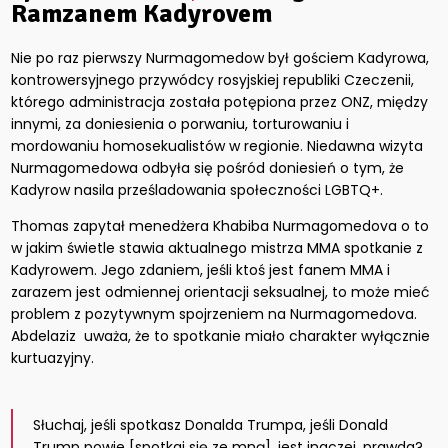
Ramzanem Kadyrovem
Nie po raz pierwszy Nurmagomedow był gościem Kadyrowa,
kontrowersyjnego przywódcy rosyjskiej republiki Czeczenii,
którego administracja została potępiona przez ONZ, między
innymi, za doniesienia o porwaniu, torturowaniu i
mordowaniu homosekualistów w regionie. Niedawna wizyta
Nurmagomedowa odbyła się pośród doniesień o tym, że
Kadyrow nasila prześladowania społeczności LGBTQ+.
Thomas zapytał menedżera Khabiba Nurmagomedova o to
w jakim świetle stawia aktualnego mistrza MMA spotkanie z
Kadyrowem. Jego zdaniem, jeśli ktoś jest fanem MMA i
zarazem jest odmiennej orientacji seksualnej, to może mieć
problem z pozytywnym spojrzeniem na Nurmagomedova.
Abdelaziz uważa, że to spotkanie miało charakter wyłącznie
kurtuazyjny.
Słuchaj, jeśli spotkasz Donalda Trumpa, jeśli Donald
Trump powie [spotkaj się ze mną], jest inaczej, prawda?