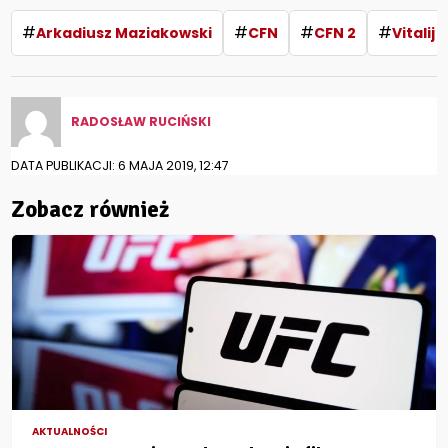
#
#
#
#
Arkadiusz Maziakowski
CFN
CFN 2
Vitalij Bi
RADOSŁAW RUCIŃSKI
DATA PUBLIKACJI: 6 MAJA 2019, 12:47
Zobacz również
AKTUALNOŚCI