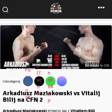
NaszeMMA
NaszeMMA.pl
»
Aktualności
»
Arkadiusz Maziakowski vs Vitalij
Bilij na CFN 2
fot. źródło: fb CFN
Udostępnij:
Arkadiusz Maziakowski vs Vitalij
Bilij na CFN 2
Arkadiusz Maziakowski
zmierzy się z
Vitalijem Bilij