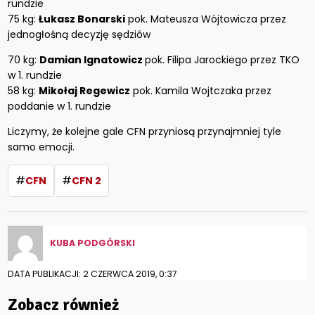
rundzie
75 kg:
Łukasz Bonarski
pok. Mateusza Wójtowicza przez
jednogłośną decyzję sędziów
70 kg:
Damian Ignatowicz
pok. Filipa Jarockiego przez TKO
w 1. rundzie
58 kg:
Mikołaj Regewicz
pok. Kamila Wojtczaka przez
poddanie w 1. rundzie
Liczymy, że kolejne gale CFN przyniosą przynajmniej tyle
samo emocji.
#
#
CFN
CFN 2
KUBA PODGÓRSKI
DATA PUBLIKACJI: 2 CZERWCA 2019, 0:37
Zobacz również