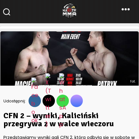
NaszeMMA
NaszeMMA.pl
»
Aktualności
»
CFN 2 – wyniki, Kaliciński przegrywa
z w walce wieczoru
fot.
Udostępnij:
CFN 2 – wyniki, Kaliciński
przegrywa z w walce wieczoru
Przedstawiamy wyniki gali CFN 2, która odbyła się w sobotę w