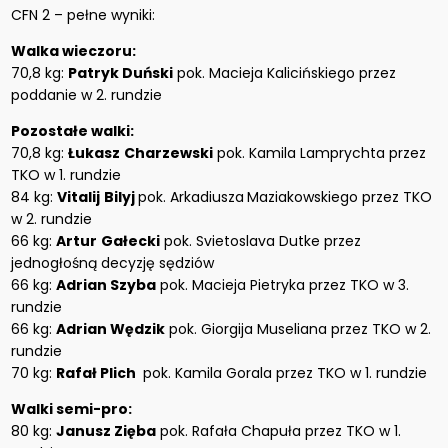
CFN 2 – pełne wyniki:
Walka wieczoru:
70,8 kg:
Patryk Duński
pok. Macieja Kalicińskiego przez
poddanie w 2. rundzie
Pozostałe walki:
70,8 kg:
Łukasz
Charzewski
pok. Kamila Lamprychta przez
TKO w 1. rundzie
84 kg:
Vitalij
Bilyj
pok. Arkadiusza
Maziakowskiego przez TKO
w 2. rundzie
66 kg:
Artur
Gałecki
pok. Svietoslava Dutke przez
jednogłośną decyzję sędziów
66 kg:
Adrian Szyba
pok. Macieja Pietryka przez TKO w 3.
rundzie
66 kg:
Adrian Wędzik
pok. Giorgija Museliana przez TKO w 2.
rundzie
70 kg:
Rafał Plich
pok. Kamila Gorala przez TKO w 1. rundzie
Walki semi-pro:
80 kg:
Janusz Zięba
pok. Rafała Chapuła przez TKO w 1.