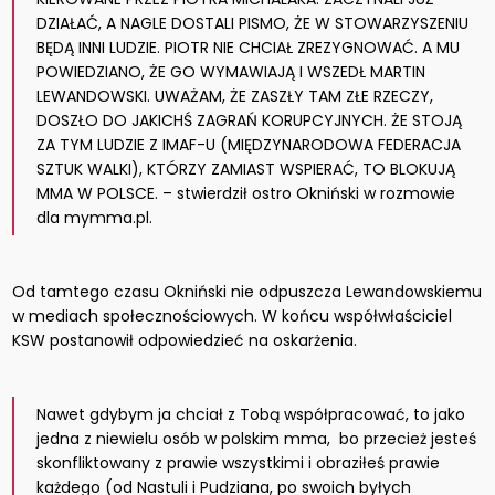
DZIAŁAĆ, A NAGLE DOSTALI PISMO, ŻE W STOWARZYSZENIU
BĘDĄ INNI LUDZIE. PIOTR NIE CHCIAŁ ZREZYGNOWAĆ. A MU
POWIEDZIANO, ŻE GO WYMAWIAJĄ I WSZEDŁ MARTIN
LEWANDOWSKI. UWAŻAM, ŻE ZASZŁY TAM ZŁE RZECZY,
DOSZŁO DO JAKICHŚ ZAGRAŃ KORUPCYJNYCH. ŻE STOJĄ
ZA TYM LUDZIE Z IMAF-U (MIĘDZYNARODOWA FEDERACJA
SZTUK WALKI), KTÓRZY ZAMIAST WSPIERAĆ, TO BLOKUJĄ
MMA W POLSCE. – stwierdził ostro Okniński w rozmowie
dla mymma.pl.
Od tamtego czasu Okniński nie odpuszcza Lewandowskiemu
w mediach społecznościowych. W końcu współwłaściciel
KSW postanowił odpowiedzieć na oskarżenia.
Nawet gdybym ja chciał z Tobą współpracować, to jako
jedna z niewielu osób w polskim mma, bo przecież jesteś
skonfliktowany z prawie wszystkimi i obraziłeś prawie
każdego (od Nastuli i Pudziana, po swoich byłych