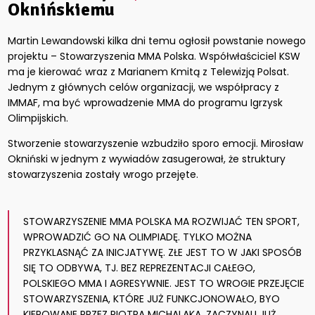
Oknińskiemu
Martin Lewandowski kilka dni temu ogłosił powstanie nowego
projektu – Stowarzyszenia MMA Polska. Współwłaściciel KSW
ma je kierować wraz z Marianem Kmitą z Telewizją Polsat.
Jednym z głównych celów organizacji, we współpracy z
IMMAF, ma być wprowadzenie MMA do programu Igrzysk
Olimpijskich.
Stworzenie stowarzyszenie wzbudziło sporo emocji. Mirosław
Okniński w jednym z wywiadów zasugerował, że struktury
stowarzyszenia zostały wrogo przejęte.
STOWARZYSZENIE MMA POLSKA MA ROZWIJAĆ TEN SPORT,
WPROWADZIĆ GO NA OLIMPIADĘ. TYLKO MOŻNA
PRZYKLASNĄĆ ZA INICJATYWĘ. ZŁE JEST TO W JAKI SPOSÓB
SIĘ TO ODBYWA, TJ. BEZ REPREZENTACJI CAŁEGO,
POLSKIEGO MMA I AGRESYWNIE. JEST TO WROGIE PRZEJĘCIE
STOWARZYSZENIA, KTÓRE JUŻ FUNKCJONOWAŁO, BYO
KIEROWANE PRZEZ PIOTRA MICHALAKA. ZACZYNALI JUŻ