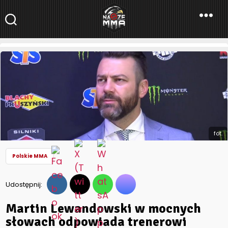
NaszeMMA
NaszeMMA.pl
»
Aktualności
»
Polskie MMA
»
Martin Lewandowski w
mocnych słowach odpowiada trenerowi Oknińskiemu
fot.
Polskie MMA
Udostępnij:
Martin Lewandowski w mocnych
słowach odpowiada trenerowi