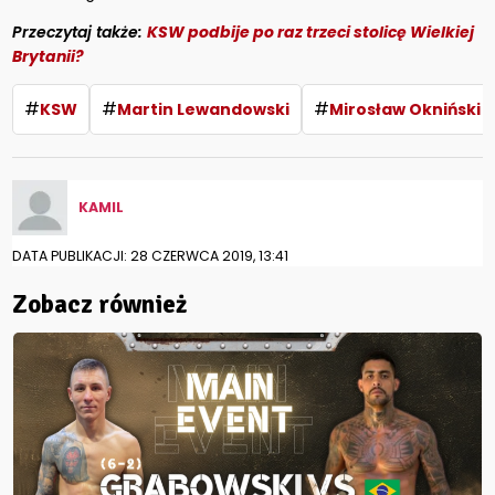
Przeczytaj także:
KSW podbije po raz trzeci stolicę Wielkiej
Brytanii?
#
#
#
KSW
Martin Lewandowski
Mirosław Okniński
KAMIL
DATA PUBLIKACJI: 28 CZERWCA 2019, 13:41
Zobacz również