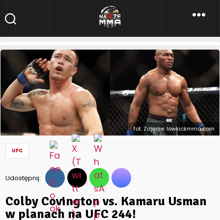
NaszeMMA
NaszeMMA.pl
»
Aktualności
»
Świat
»
UFC
»
Colby Covington vs.
Kamaru Usman w planach na UFC 244!
fot. Zdjęcie: lowkickmma.com
UFC
Udostępnij:
Colby Covington vs. Kamaru Usman
w planach na UFC 244!