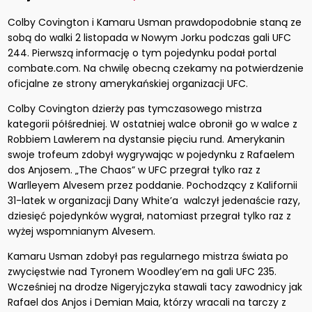
Colby Covington i Kamaru Usman prawdopodobnie staną ze
sobą do walki 2 listopada w Nowym Jorku podczas gali UFC
244. Pierwszą informację o tym pojedynku podał portal
combate.com. Na chwilę obecną czekamy na potwierdzenie
oficjalne ze strony amerykańskiej organizacji UFC.
Colby Covington dzierży pas tymczasowego mistrza
kategorii półśredniej. W ostatniej walce obronił go w walce z
Robbiem Lawlerem na dystansie pięciu rund. Amerykanin
swoje trofeum zdobył wygrywając w pojedynku z Rafaelem
dos Anjosem. „The Chaos” w UFC przegrał tylko raz z
Warlleyem Alvesem przez poddanie. Pochodzący z Kalifornii
31-latek w organizacji Dany White’a walczył jedenaście razy,
dziesięć pojedynków wygrał, natomiast przegrał tylko raz z
wyżej wspomnianym Alvesem.
Kamaru Usman zdobył pas regularnego mistrza świata po
zwycięstwie nad Tyronem Woodley’em na gali UFC 235.
Wcześniej na drodze Nigeryjczyka stawali tacy zawodnicy jak
Rafael dos Anjos i Demian Maia, którzy wracali na tarczy z