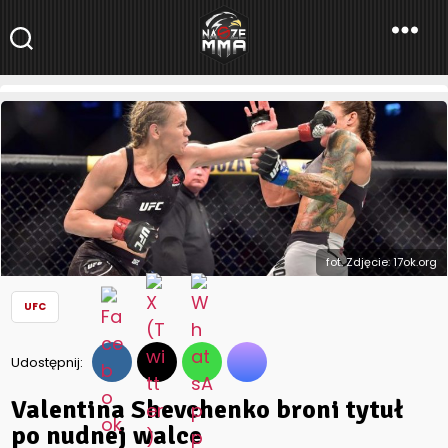
NaszeMMA
NaszeMMA.pl
»
Aktualności
»
Świat
»
UFC
»
Valentina Shevchenko
broni tytuł po nudnej walce
fot. Zdjęcie: 17ok.org
UFC
Udostępnij:
Valentina Shevchenko broni tytuł
po nudnej walce