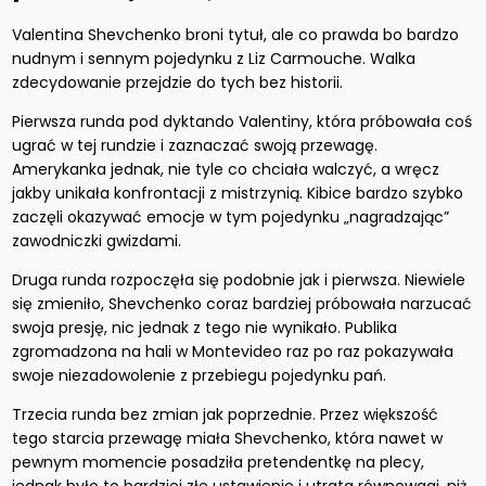
Valentina Shevchenko broni tytuł, ale co prawda bo bardzo
nudnym i sennym pojedynku z Liz Carmouche. Walka
zdecydowanie przejdzie do tych bez historii.
Pierwsza runda pod dyktando Valentiny, która próbowała coś
ugrać w tej rundzie i zaznaczać swoją przewagę.
Amerykanka jednak, nie tyle co chciała walczyć, a wręcz
jakby unikała konfrontacji z mistrzynią. Kibice bardzo szybko
zaczęli okazywać emocje w tym pojedynku „nagradzając”
zawodniczki gwizdami.
Druga runda rozpoczęła się podobnie jak i pierwsza. Niewiele
się zmieniło, Shevchenko coraz bardziej próbowała narzucać
swoja presję, nic jednak z tego nie wynikało. Publika
zgromadzona na hali w Montevideo raz po raz pokazywała
swoje niezadowolenie z przebiegu pojedynku pań.
Trzecia runda bez zmian jak poprzednie. Przez większość
tego starcia przewagę miała Shevchenko, która nawet w
pewnym momencie posadziła pretendentkę na plecy,