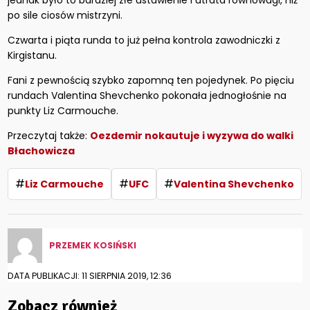
jednak było to bardziej złe ustawienie i utrata równowagi, niż
po sile ciosów mistrzyni.
Czwarta i piąta runda to już pełna kontrola zawodniczki z
Kirgistanu.
Fani z pewnością szybko zapomną ten pojedynek. Po pięciu
rundach Valentina Shevchenko pokonała jednogłośnie na
punkty Liz Carmouche.
Przeczytaj także:
Oezdemir nokautuje i wyzywa do walki
Błachowicza
#
#
#
Liz Carmouche
UFC
Valentina Shevchenko
PRZEMEK KOSIŃSKI
DATA PUBLIKACJI: 11 SIERPNIA 2019, 12:36
Zobacz również