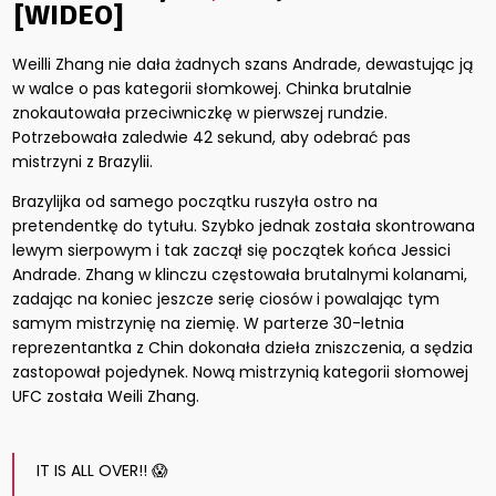
[WIDEO]
Weilli Zhang nie dała żadnych szans Andrade, dewastując ją
w walce o pas kategorii słomkowej. Chinka brutalnie
znokautowała przeciwniczkę w pierwszej rundzie.
Potrzebowała zaledwie 42 sekund, aby odebrać pas
mistrzyni z Brazylii.
Brazylijka od samego początku ruszyła ostro na
pretendentkę do tytułu. Szybko jednak została skontrowana
lewym sierpowym i tak zaczął się początek końca Jessici
Andrade. Zhang w klinczu częstowała brutalnymi kolanami,
zadając na koniec jeszcze serię ciosów i powalając tym
samym mistrzynię na ziemię. W parterze 30-letnia
reprezentantka z Chin dokonała dzieła zniszczenia, a sędzia
zastopował pojedynek. Nową mistrzynią kategorii słomowej
UFC została Weili Zhang.
IT IS ALL OVER!! 😱