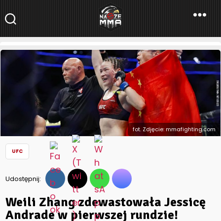
NaszeMMA
NaszeMMA.pl
»
Aktualności
»
Świat
»
UFC
»
Weili Zhang
zdewastowała Jessicę Andrade w pierwszej rundzie! [WIDEO]
fot. Zdjęcie: mmafighting.com
UFC
Udostępnij:
Weili Zhang zdewastowała Jessicę
Andrade w pierwszej rundzie!