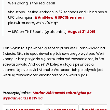
Weili Zhang is the real deal!
She stops Jessica Andrade in 52 seconds and China has a
UFC champion!
#AndNew
#UFCShenzhen
pic.twitter.com/whRkV0OKqY
— UFC on TNT Sports (@ufcontnt)
August 31, 2019
Taki wynik to z pewnością sensacja dla wielu fanów MMA na
świecie. Nikt nie spodziewał się tak świetnego występu Weili
Zhang. Z kim przyjdzie się teraz mierzyć zawodniczce, która
zdewastowała Andrade? W kolejce stoją z pewnością
Joanna Jędrzejczyk i Michelle Waterson. Ich pojedynek jest
według zawodniczek eliminatorem do walki o pas.
Przeczytaj także:
Marian Ziółkowski zabrał głos po
wypadnięciu z KSW 50
#
#
#