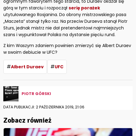
ogromnym faworytem tego starcia, to Duraev okazał się
górą w tym starciu i rozpoczął
serię porażek
utytułowanego Rosjanina. Do obrony mistrzowskiego pasa
„Maczeta” stanął tylko raz. Na przeciw Duraeva stanął Piotr
Sturs, jednak mistrz nie dał pretendentowi najmniejszych
szans i wypunktował Polaka na dystansie pięciu rund.
Z kim Waszym zdaniem powinien zmierzyć się Albert Duraev
w swoim debiucie w UFC?
#
#
Albert Duraev
UFC
PIOTR GÓRSKI
DATA PUBLIKACJI: 2 PAŹDZIERNIKA 2019, 21:06
Zobacz również