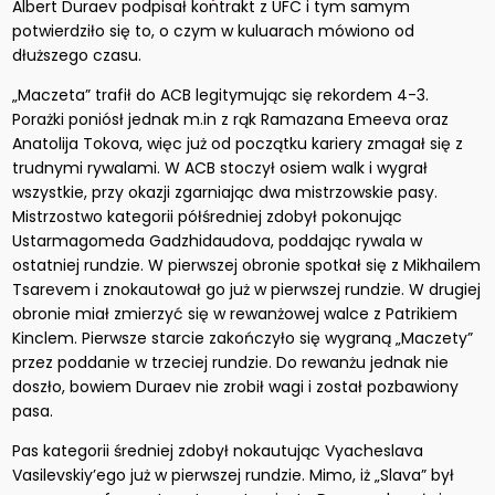
Albert Duraev podpisał kontrakt z UFC i tym samym
potwierdziło się to, o czym w kuluarach mówiono od
dłuższego czasu.
„Maczeta” trafił do ACB legitymując się rekordem 4-3.
Porażki poniósł jednak m.in z rąk Ramazana Emeeva oraz
Anatolija Tokova, więc już od początku kariery zmagał się z
trudnymi rywalami. W ACB stoczył osiem walk i wygrał
wszystkie, przy okazji zgarniając dwa mistrzowskie pasy.
Mistrzostwo kategorii półśredniej zdobył pokonując
Ustarmagomeda Gadzhidaudova, poddając rywala w
ostatniej rundzie. W pierwszej obronie spotkał się z Mikhailem
Tsarevem i znokautował go już w pierwszej rundzie. W drugiej
obronie miał zmierzyć się w rewanżowej walce z Patrikiem
Kinclem. Pierwsze starcie zakończyło się wygraną „Maczety”
przez poddanie w trzeciej rundzie. Do rewanżu jednak nie
doszło, bowiem Duraev nie zrobił wagi i został pozbawiony
pasa.
Pas kategorii średniej zdobył nokautując Vyacheslava
Vasilevskiy’ego już w pierwszej rundzie. Mimo, iż „Slava” był