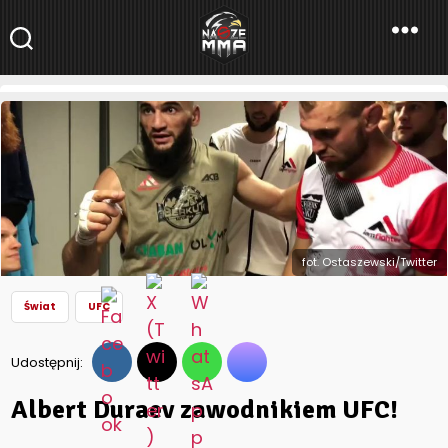
NaszeMMA
NaszeMMA.pl
»
Aktualności
»
Świat
»
Albert Duraev zawodnikiem
UFC!
fot. Ostaszewski/Twitter
Świat
UFC
Udostępnij:
Albert Duraev zawodnikiem UFC!