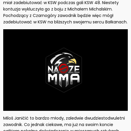
miał zadebiutować w KSW podczas gali KSW 48. Niestety
kontuzja wykluczyła go z boju z Michałem Michalskim.
Pochodzący z Czarnogóry zawodnik będzie więc mógł
zadebiutować w KSW na bliższych swojemu sercu Bałkanach.
Miloš Janičić to bardzo młody, zaledwie dwudziestodwuletni
zawodnik. Co jednak ciekawe, ma już na swoim koncie