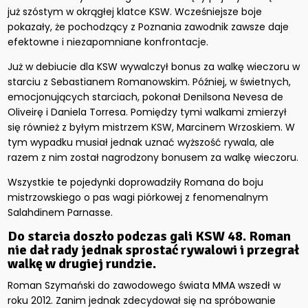
już szóstym w okrągłej klatce KSW. Wcześniejsze boje
pokazały, że pochodzący z Poznania zawodnik zawsze daje
efektowne i niezapomniane konfrontacje.
Już w debiucie dla KSW wywalczył bonus za walkę wieczoru w
starciu z Sebastianem Romanowskim. Później, w świetnych,
emocjonujących starciach, pokonał Denilsona Nevesa de
Oliveirę i Daniela Torresa. Pomiędzy tymi walkami zmierzył
się również z byłym mistrzem KSW, Marcinem Wrzoskiem. W
tym wypadku musiał jednak uznać wyższość rywala, ale
razem z nim został nagrodzony bonusem za walkę wieczoru.
Wszystkie te pojedynki doprowadziły Romana do boju
mistrzowskiego o pas wagi piórkowej z fenomenalnym
Salahdinem Parnasse.
Do starcia doszło podczas gali KSW 48. Roman
nie dał rady jednak sprostać rywalowi i przegrał
walkę w drugiej rundzie.
Roman Szymański do zawodowego świata MMA wszedł w
roku 2012. Zanim jednak zdecydował się na spróbowanie