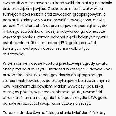
swoich sił w mieszanych sztukach walki, skupiał się na boksie
oraz brazylijskim jiu-jitsu. Z sukcesami startował w wielu
turniejach bokserskich oraz zawodach grapplingowych, a
początek kariery w MMA nie przyniósł zwycięstwa, a dwie
porażki. Taki start, choć deprymujący, nie podciął skrzydeł
młodego zawodnika, a raczej zmotywował go do jeszcze
większego wysiłku. Roman pokonał pięciu kolejnych rywali i
ostatecznie trafił do organizacji FEN, gdzie po dwóch
świetnych występach dostał szansę walki o tytuł
mistrzowski.
W tym samym czasie kapituła prestiżowej nagrody świata
MMA przyznała mu tytuł Heraklesa w kategorii Odkrycie Roku
oraz Walka Roku. W końcu gdy doszło do upragnionego
starcia mistrzowskiego, po ekscytującym boju ze znanym z
KSW Marianem Ziółkowskim, Marian wywalczył pas. Kilka
miesięcy później, w pierwszej obronie tytułu, Szymański
utracił trofeum, a następnie trafił pod skrzydła KSW, gdzie
ponownie rozpoczął swoją wspinaczkę na szczyt.
Teraz na drodze Szymańskiego stanie Miloš Janičić, który