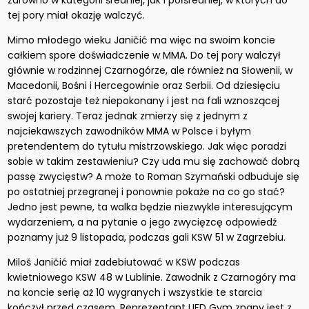
zarówno w kategorii średniej, jak i półśredniej, w których do
tej pory miał okazję walczyć.
Mimo młodego wieku Janičić ma więc na swoim koncie
całkiem spore doświadczenie w MMA. Do tej pory walczył
głównie w rodzinnej Czarnogórze, ale również na Słowenii, w
Macedonii, Bośni i Hercegowinie oraz Serbii. Od dziesięciu
starć pozostaje też niepokonany i jest na fali wznoszącej
swojej kariery. Teraz jednak zmierzy się z jednym z
najciekawszych zawodników MMA w Polsce i byłym
pretendentem do tytułu mistrzowskiego. Jak więc poradzi
sobie w takim zestawieniu? Czy uda mu się zachować dobrą
passę zwycięstw? A może to Roman Szymański odbuduje się
po ostatniej przegranej i ponownie pokaże na co go stać?
Jedno jest pewne, ta walka będzie niezwykle interesującym
wydarzeniem, a na pytanie o jego zwycięzcę odpowiedź
poznamy już 9 listopada, podczas gali KSW 51 w Zagrzebiu.
Miloš Janičić miał zadebiutować w KSW podczas
kwietniowego KSW 48 w Lublinie. Zawodnik z Czarnogóry ma
na koncie serię aż 10 wygranych i wszystkie te starcia
kończył przed czasem. Reprezentant UFD Gym znany jest z