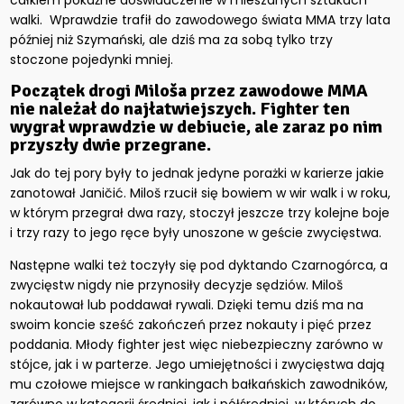
całkiem pokaźne doświadczenie w mieszanych sztukach
walki. Wprawdzie trafił do zawodowego świata MMA trzy lata
później niż Szymański, ale dziś ma za sobą tylko trzy
stoczone pojedynki mniej.
Początek drogi Miloša przez zawodowe MMA
nie należał do najłatwiejszych. Fighter ten
wygrał wprawdzie w debiucie, ale zaraz po nim
przyszły dwie przegrane.
Jak do tej pory były to jednak jedyne porażki w karierze jakie
zanotował Janičić. Miloš rzucił się bowiem w wir walk i w roku,
w którym przegrał dwa razy, stoczył jeszcze trzy kolejne boje
i trzy razy to jego ręce były unoszone w geście zwycięstwa.
Następne walki też toczyły się pod dyktando Czarnogórca, a
zwycięstw nigdy nie przynosiły decyzje sędziów. Miloš
nokautował lub poddawał rywali. Dzięki temu dziś ma na
swoim koncie sześć zakończeń przez nokauty i pięć przez
poddania. Młody fighter jest więc niebezpieczny zarówno w
stójce, jak i w parterze. Jego umiejętności i zwycięstwa dają
mu czołowe miejsce w rankingach bałkańskich zawodników,