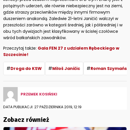
potężnych uderzeń, ale równie niebezpieczny jest na ziemi,
gdzie straszy przeciwników między innymi firmowym
duszeniem anakondą. Zaledwie 21-letni Janičić walczył w
przeszłości zarówno w kategorii średniej, jak i półśredniej i w
obu tych dywizjach jest klasyfikowany w ścisłej czołówce
wśród bałkańskich zawodników.
Przeczytaj także:
Gala FEN 27 z udziałem Rębeckiego w
Szczecinie!
#
#
#
Droga do KSW
Miloš Janičic
Roman Szymańsk
PRZEMEK KOSIŃSKI
DATA PUBLIKACJI: 27 PAŹDZIERNIKA 2019, 12:19
Zobacz również