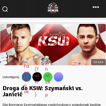
NaszeMMA
NaszeMMA.pl
»
Aktualności
»
Droga do KSW: Szymański vs.
Janicić
fot. ksw
Udostępnij:
Droga do KSW: Szymański vs.
Janicić
Dla Romana Szymańskiego nadchodzący pojedynek będzie