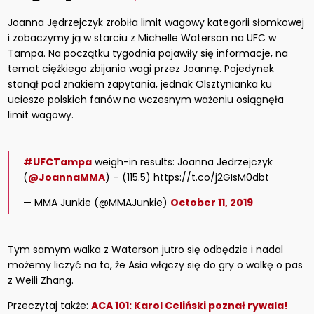
Joanna Jędrzejczyk zrobiła limit wagowy kategorii słomkowej
i zobaczymy ją w starciu z Michelle Waterson na UFC w
Tampa. Na początku tygodnia pojawiły się informacje, na
temat ciężkiego zbijania wagi przez Joannę. Pojedynek
stanął pod znakiem zapytania, jednak Olsztynianka ku
uciesze polskich fanów na wczesnym ważeniu osiągnęła
limit wagowy.
#UFCTampa
weigh-in results: Joanna Jedrzejczyk
(
@JoannaMMA
) – (115.5) https://t.co/j2GIsM0dbt
— MMA Junkie (@MMAJunkie)
October 11, 2019
Tym samym walka z Waterson jutro się odbędzie i nadal
możemy liczyć na to, że Asia włączy się do gry o walkę o pas
z Weili Zhang.
Przeczytaj także:
ACA 101: Karol Celiński poznał rywala!