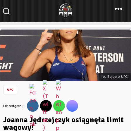
NaszeMMA
NaszeMMA.pl
»
Aktualności
»
Świat
»
UFC
»
Joanna Jędrzejczyk
osiągnęła limit wagowy!
fot. Zdjęcie: UFC
UFC
Udostępnij:
Joanna Jędrzejczyk osiągnęła limit
wagowy!