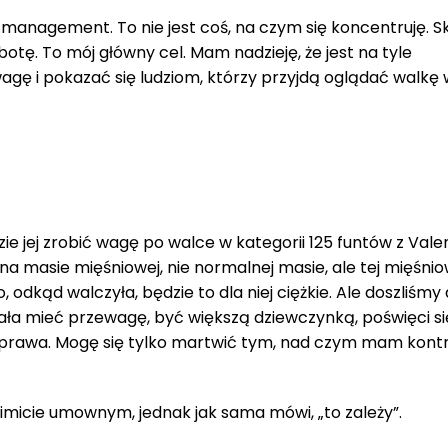
management. To nie jest coś, na czym się koncentruję. 
otę. To mój główny cel. Mam nadzieję, że jest na tyle
wagę i pokazać się ludziom, którzy przyjdą oglądać walkę 
zie jej zrobić wagę po walce w kategorii 125 funtów z Vale
a masie mięśniowej, nie normalnej masie, ale tej mięśniow
o, odkąd walczyła, będzie to dla niej ciężkie. Ale doszliśmy
ciała mieć przewagę, być większą dziewczynką, poświęci się
sprawa. Mogę się tylko martwić tym, nad czym mam kontr
imicie umownym, jednak jak sama mówi, „to zależy”.