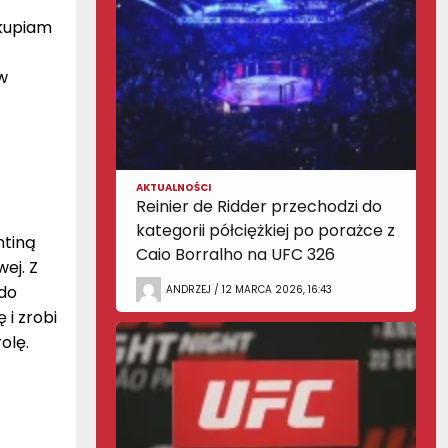
Skupiam
w
AKTUALNOŚCI
Reinier de Ridder przechodzi do
kategorii półciężkiej po porażce z
ntiną
Caio Borralho na UFC 326
ej. Z
 do
ANDRZEJ / 12 MARCA 2026, 16:43
 i zrobi
olę.