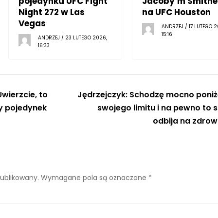
pojedynku UFC Fight
Jacoby’m Smith
Night 272 w Las
na UFC Houston
Vegas
ANDRZEJ / 17 LUTEGO 2
15:16
ANDRZEJ / 23 LUTEGO 2026,
16:33
wierzcie, to
Jędrzejczyk: Schodzę mocno poniż
y pojedynek
swojego limitu i na pewno to s
odbija na zdrow
publikowany.
Wymagane pola są oznaczone
*