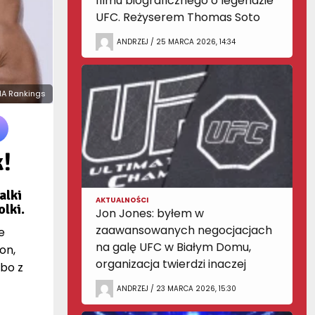
filmu biograficznego o legendzie
UFC. Reżyserem Thomas Soto
ANDRZEJ / 25 MARCA 2026, 14:34
MA Rankings
!
alki
AKTUALNOŚCI
lki.
Jon Jones: byłem w
zaawansowanych negocjacjach
e
na galę UFC w Białym Domu,
on,
organizacja twierdzi inaczej
bo z
ANDRZEJ / 23 MARCA 2026, 15:30