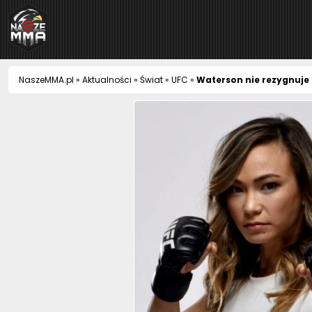
NaszeMMA
NaszeMMA.pl
»
Aktualności
»
Świat
»
UFC
»
Waterson nie rezygnuje z