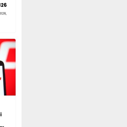
326
026,
i