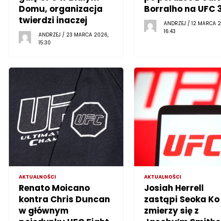
Domu, organizacja
Borralho na UFC 
twierdzi inaczej
ANDRZEJ / 12 MARCA 2
16:43
ANDRZEJ / 23 MARCA 2026,
15:30
AKTUALNOŚCI
AKTUALNOŚCI
Renato Moicano
Josiah Herrell
kontra Chris Duncan
zastąpi Seoka Ko 
w głównym
zmierzy się z