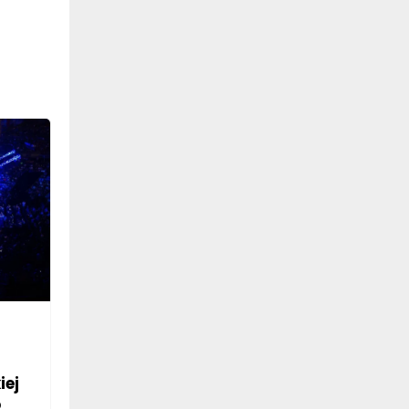
iej
o