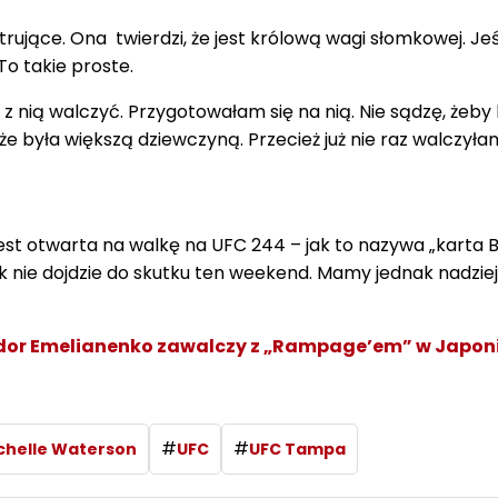
strujące. Ona twierdzi, że jest królową wagi słomkowej. Jeś
To takie proste.
z nią walczyć. Przygotowałam się na nią. Nie sądzę, żeby 
że była większą dziewczyną. Przecież już nie raz walczyła
est otwarta na walkę na UFC 244 – jak to nazywa „karta 
ak nie dojdzie do skutku ten weekend. Mamy jednak nadziej
Fedor Emelianenko zawalczy z „Rampage’em” w Japoni
#
#
chelle Waterson
UFC
UFC Tampa