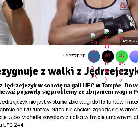
fot. WM
Udostępnij:
zygnuje z walki z Jędrzejczyk
z Jędrzejczyk w sobotę na gali UFC w Tampie. Do w
ieważ pojawiły się problemy ze zbijaniem wagi u Po
 Jędrzejczyk nie jest w stanie zbić wagi do 115 funtów i moż
htcie do 120 funtów. Na to nie chciała zgodzić się Waters
e. Albo Michelle zawalczy z Polką w limicie umownym, al
a UFC 244.