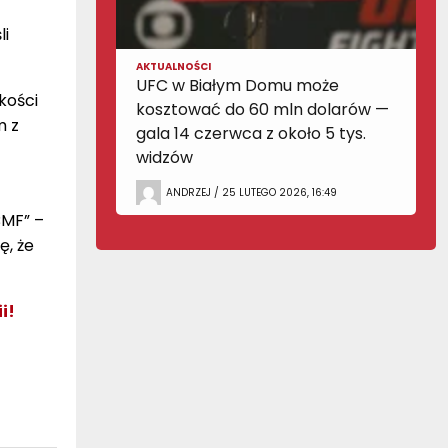
li
AKTUALNOŚCI
UFC w Białym Domu może
kości
kosztować do 60 mln dolarów —
m z
gala 14 czerwca z około 5 tys.
widzów
ANDRZEJ / 25 LUTEGO 2026, 16:49
BMF” –
ę, że
i!