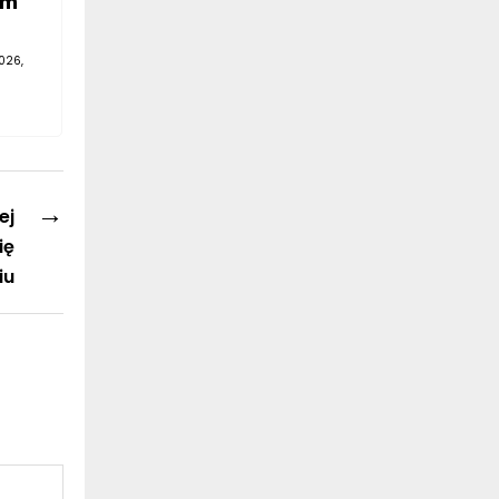
em
026,
→
ej
ię
iu