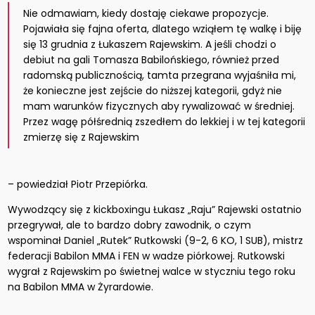
Nie odmawiam, kiedy dostaję ciekawe propozycje.
Pojawiała się fajna oferta, dlatego wziąłem tę walkę i biję
się 13 grudnia z Łukaszem Rajewskim. A jeśli chodzi o
debiut na gali Tomasza Babilońskiego, również przed
radomską publicznością, tamta przegrana wyjaśniła mi,
że konieczne jest zejście do niższej kategorii, gdyż nie
mam warunków fizycznych aby rywalizować w średniej.
Przez wagę półśrednią zszedłem do lekkiej i w tej kategorii
zmierzę się z Rajewskim
– powiedział Piotr Przepiórka.
Wywodzący się z kickboxingu Łukasz „Raju” Rajewski ostatnio
przegrywał, ale to bardzo dobry zawodnik, o czym
wspominał Daniel „Rutek” Rutkowski (9-2, 6 KO, 1 SUB), mistrz
federacji Babilon MMA i FEN w wadze piórkowej. Rutkowski
wygrał z Rajewskim po świetnej walce w styczniu tego roku
na Babilon MMA w Żyrardowie.