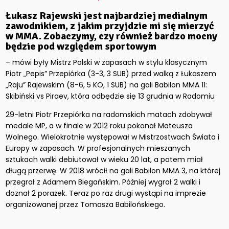
Łukasz Rajewski jest najbardziej medialnym
zawodnikiem, z jakim przyjdzie mi się mierzyć
w MMA. Zobaczymy, czy również bardzo mocny
będzie pod względem sportowym
– mówi były Mistrz Polski w zapasach w stylu klasycznym
Piotr „Pepis” Przepiórka (3-3, 3 SUB) przed walką z Łukaszem
„Raju” Rajewskim (8-6, 5 KO, 1 SUB) na gali Babilon MMA 11:
Skibiński vs Piraev, która odbędzie się 13 grudnia w Radomiu
29-letni Piotr Przepiórka na radomskich matach zdobywał
medale MP, a w finale w 2012 roku pokonał Mateusza
Wolnego. Wielokrotnie występował w Mistrzostwach Świata i
Europy w zapasach. W profesjonalnych mieszanych
sztukach walki debiutował w wieku 20 lat, a potem miał
długą przerwę. W 2018 wrócił na gali Babilon MMA 3, na której
przegrał z Adamem Biegańskim. Później wygrał 2 walki i
doznał 2 porażek. Teraz po raz drugi wystąpi na imprezie
organizowanej przez Tomasza Babilońskiego.