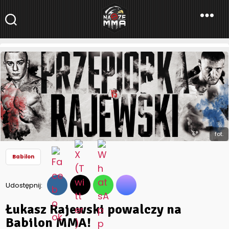
NaszeMMA
NaszeMMA.pl
»
Aktualności
»
Polskie MMA
»
Babilon
»
Łukasz
Rajewski powalczy na Babilon MMA!
fot.
Babilon
Udostępnij:
Łukasz Rajewski powalczy na
Babilon MMA!