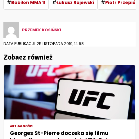
#
#
#
Babilon MMA 11
Łukasz Rajewski
Piotr Przepiór
PRZEMEK KOSIŃSKI
DATA PUBLIKACJI: 25 LISTOPADA 2019, 14:58
Zobacz również
AKTUALNOŚCI
Georges St-Pierre doczeka się filmu