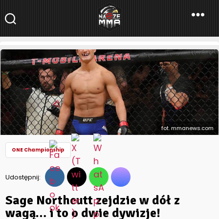
NaszeMMA
NaszeMMA.pl
»
Aktualności
»
Świat
»
ONE Championship
»
Sage
Northcutt zejdzie w dół z wagą… i to o dwie dywizje!
fot. mmanews.com
ONE Championship
Udostępnij:
Sage Northcutt zejdzie w dół z
wagą… i to o dwie dywizje!