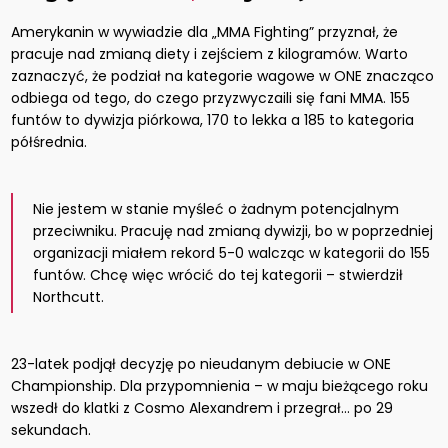
Amerykanin w wywiadzie dla „MMA Fighting” przyznał, że
pracuje nad zmianą diety i zejściem z kilogramów. Warto
zaznaczyć, że podział na kategorie wagowe w ONE znacząco
odbiega od tego, do czego przyzwyczaili się fani MMA. 155
funtów to dywizja piórkowa, 170 to lekka a 185 to kategoria
półśrednia.
Nie jestem w stanie myśleć o żadnym potencjalnym
przeciwniku. Pracuję nad zmianą dywizji, bo w poprzedniej
organizacji miałem rekord 5-0 walcząc w kategorii do 155
funtów. Chcę więc wrócić do tej kategorii – stwierdził
Northcutt.
23-latek podjął decyzję po nieudanym debiucie w ONE
Championship. Dla przypomnienia – w maju bieżącego roku
wszedł do klatki z Cosmo Alexandrem i przegrał… po 29
sekundach.