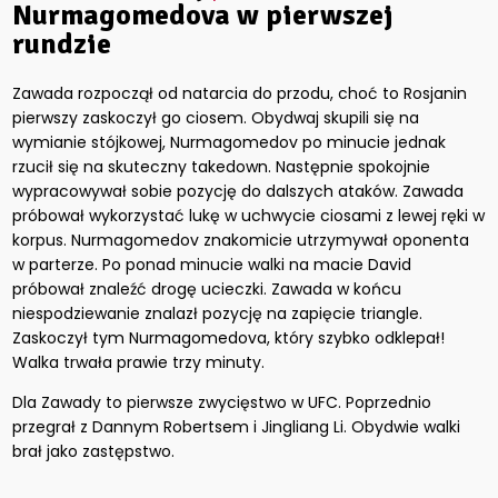
Nurmagomedova w pierwszej
rundzie
Zawada rozpoczął od natarcia do przodu, choć to Rosjanin
pierwszy zaskoczył go ciosem. Obydwaj skupili się na
wymianie stójkowej, Nurmagomedov po minucie jednak
rzucił się na skuteczny takedown. Następnie spokojnie
wypracowywał sobie pozycję do dalszych ataków. Zawada
próbował wykorzystać lukę w uchwycie ciosami z lewej ręki w
korpus. Nurmagomedov znakomicie utrzymywał oponenta
w parterze. Po ponad minucie walki na macie David
próbował znaleźć drogę ucieczki. Zawada w końcu
niespodziewanie znalazł pozycję na zapięcie triangle.
Zaskoczył tym Nurmagomedova, który szybko odklepał!
Walka trwała prawie trzy minuty.
Dla Zawady to pierwsze zwycięstwo w UFC. Poprzednio
przegrał z Dannym Robertsem i Jingliang Li. Obydwie walki
brał jako zastępstwo.