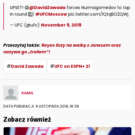
UPSET! 😱
@DavidZawada
forces Nurmagomedov to tap
in round 1️⃣!
#UFCMoscow
pic.twitter.com/lQtqBO2QWj
— UFC (@ufc)
November 9, 2019
Przeczytaj także:
Reyes liczy na walkę z Jonesem oraz
nazywa go „trollem”!
#
#
David Zawada
UFC on ESPN+ 21
KAMIL
DATA PUBLIKACJI: 9 LISTOPADA 2019, 18:39
Zobacz również