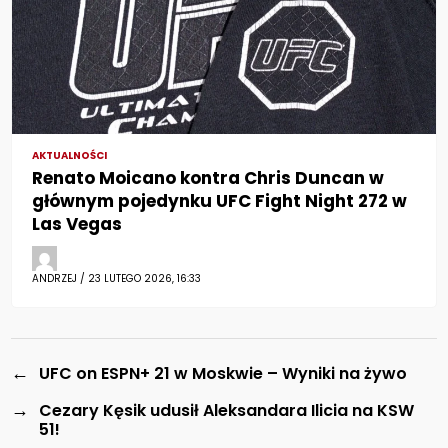
AKTUALNOŚCI
Renato Moicano kontra Chris Duncan w
głównym pojedynku UFC Fight Night 272 w
Las Vegas
ANDRZEJ / 23 LUTEGO 2026, 16:33
←
UFC on ESPN+ 21 w Moskwie – Wyniki na żywo
→
Cezary Kęsik udusił Aleksandara Ilicia na KSW
51!