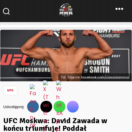
NaszeMMA
NaszeMMA.pl
»
Aktualności
»
Świat
»
UFC
»
UFC Moskwa: David
Zawada w końcu triumfuje! Poddał Nurmagomedova w
pierwszej rundzie
fot. Zdjęcie: facebook.com/zawadamma
UFC
Udostępnij:
UFC Moskwa: David Zawada w
końcu triumfuje! Poddał