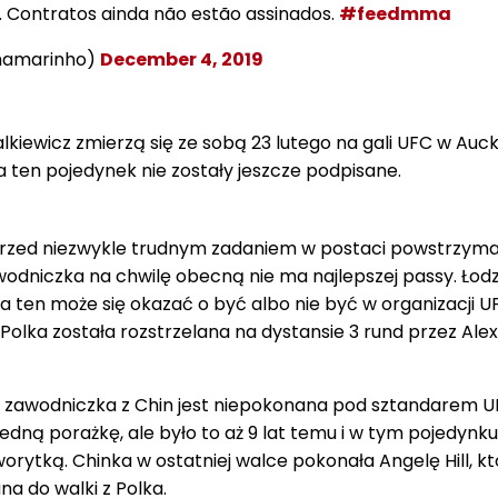
a. Contratos ainda não estão assinados.
#feedmma
hamarinho)
December 4, 2019
lkiewicz zmierzą się ze sobą 23 lutego na gali UFC w Auc
a ten pojedynek nie zostały jeszcze podpisane.
przed niezwykle trudnym zadaniem w postaci powstrzyma
awodniczka na chwilę obecną nie ma najlepszej passy. Łod
 a ten może się okazać o być albo nie być w organizacji U
Polka została rozstrzelana na dystansie 3 rund przez Ale
t, zawodniczka z Chin jest niepokonana pod sztandarem U
 jedną porażkę, ale było to aż 9 lat temu i w tym pojedynku
orytką. Chinka w ostatniej walce pokonała Angelę Hill, kt
a do walki z Polka.