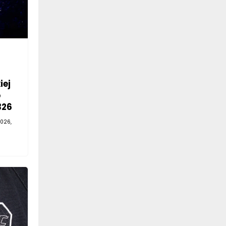
iej
o
326
026,