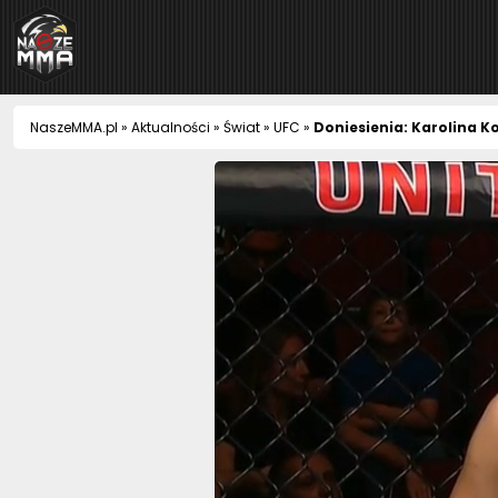
NaszeMMA
NaszeMMA.pl
»
Aktualności
»
Świat
»
UFC
»
Doniesienia: Karolina K