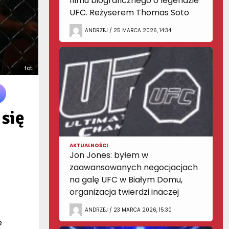
filmu biograficznego o legendzie
UFC. Reżyserem Thomas Soto
ANDRZEJ / 25 MARCA 2026, 14:34
fot.
się
AKTUALNOŚCI
Jon Jones: byłem w
zaawansowanych negocjacjach
na galę UFC w Białym Domu,
organizacja twierdzi inaczej
ANDRZEJ / 23 MARCA 2026, 15:30
e