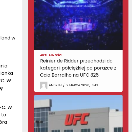
kland w
AKTUALNOŚCI
Reinier de Ridder przechodzi do
nia
kategorii półciężkiej po porażce z
zianka
Caio Borralho na UFC 326
FC. W
ANDRZEJ / 12 MARCA 2026, 16:43
xę
FC. W
 to
óra