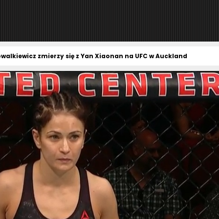
owalkiewicz zmierzy się z Yan Xiaonan na UFC w Auckland