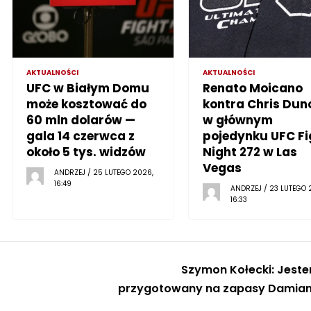
AKTUALNOŚCI
AKTUALNOŚCI
UFC w Białym Domu
Renato Moicano
może kosztować do
kontra Chris Dun
60 mln dolarów —
w głównym
gala 14 czerwca z
pojedynku UFC Fi
około 5 tys. widzów
Night 272 w Las
Vegas
ANDRZEJ / 25 LUTEGO 2026,
16:49
ANDRZEJ / 23 LUTEGO 
16:33
Szymon Kołecki: Jest
przygotowany na zapasy Damia