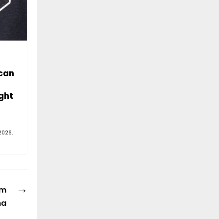
can
ght
2026,
→
em
na