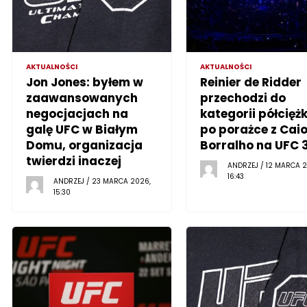
AKTUALNOŚCI
AKTUALNOŚCI
Jon Jones: byłem w
Reinier de Ridder
zaawansowanych
przechodzi do
negocjacjach na
kategorii półciężk
galę UFC w Białym
po porażce z Cai
Domu, organizacja
Borralho na UFC 
twierdzi inaczej
ANDRZEJ / 12 MARCA 2
16:43
ANDRZEJ / 23 MARCA 2026,
15:30