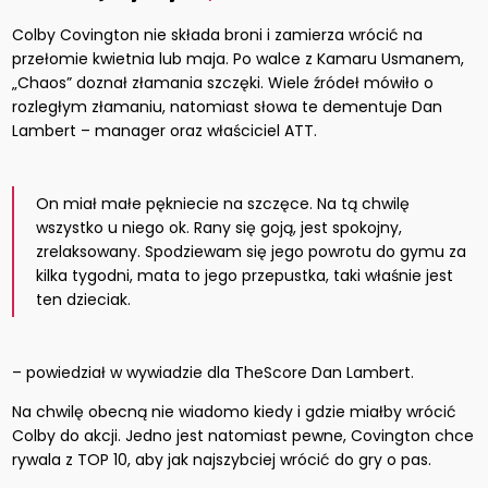
Colby Covington nie składa broni i zamierza wrócić na
przełomie kwietnia lub maja. Po walce z Kamaru Usmanem,
„Chaos” doznał złamania szczęki. Wiele źródeł mówiło o
rozległym złamaniu, natomiast słowa te dementuje Dan
Lambert – manager oraz właściciel ATT.
On miał małe pękniecie na szczęce. Na tą chwilę
wszystko u niego ok. Rany się goją, jest spokojny,
zrelaksowany. Spodziewam się jego powrotu do gymu za
kilka tygodni, mata to jego przepustka, taki właśnie jest
ten dzieciak.
– powiedział w wywiadzie dla TheScore Dan Lambert.
Na chwilę obecną nie wiadomo kiedy i gdzie miałby wrócić
Colby do akcji. Jedno jest natomiast pewne, Covington chce
rywala z TOP 10, aby jak najszybciej wrócić do gry o pas.