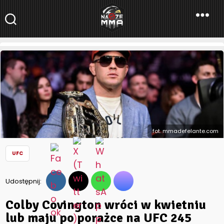
NaszeMMA
NaszeMMA.pl
»
Aktualności
»
Świat
»
UFC
»
Colby Covington wróci
w kwietniu lub maju po porażce na UFC 245
fot. mmadefelante.com
UFC
Udostępnij:
Colby Covington wróci w kwietniu
lub maju po porażce na UFC 245