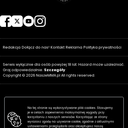
NASZEMMA
Redakcja
Dołącz do nas!
Kontakt
Reklama
Polityka prywatności
Serwis wyłącznie dla osób powyżej 18 lat. Hazard może uzależniać.
Szczegóły
Graj odpowiedzialnie.
Copyright © 2026 NaszeMMA.pl All rights reserved.
Na tej stronie są wykorzystywane pliki cookies. Stosujemy
je w celach zapewnienia maksymalnej wygody przy
korzystaniu z naszych serwisów. Korzystając ze strony
wyrażasz zgodę na używanie cookie, zgodnie z aktualnymi
ustawieniami przeglądarki oraz akceptujesz naszą