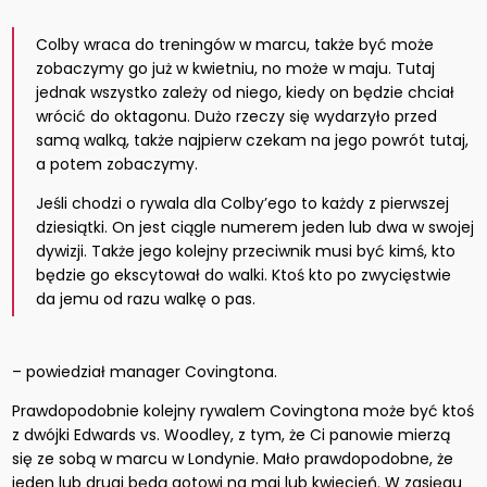
Colby wraca do treningów w marcu, także być może
zobaczymy go już w kwietniu, no może w maju. Tutaj
jednak wszystko zależy od niego, kiedy on będzie chciał
wrócić do oktagonu. Dużo rzeczy się wydarzyło przed
samą walką, także najpierw czekam na jego powrót tutaj,
a potem zobaczymy.
Jeśli chodzi o rywala dla Colby’ego to każdy z pierwszej
dziesiątki. On jest ciągle numerem jeden lub dwa w swojej
dywizji. Także jego kolejny przeciwnik musi być kimś, kto
będzie go ekscytował do walki. Ktoś kto po zwycięstwie
da jemu od razu walkę o pas.
– powiedział manager Covingtona.
Prawdopodobnie kolejny rywalem Covingtona może być ktoś
z dwójki Edwards vs. Woodley, z tym, że Ci panowie mierzą
się ze sobą w marcu w Londynie. Mało prawdopodobne, że
jeden lub drugi będą gotowi na maj lub kwiecień. W zasięgu