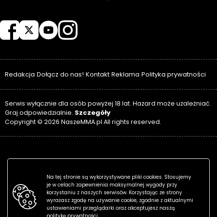
NASZEMMA
Redakcja
Dołącz do nas!
Kontakt
Reklama
Polityka prywatności
Serwis wyłącznie dla osób powyżej 18 lat. Hazard może uzależniać.
Szczegóły
Graj odpowiedzialnie.
Copyright © 2026 NaszeMMA.pl All rights reserved.
Na tej stronie są wykorzystywane pliki cookies. Stosujemy
je w celach zapewnienia maksymalnej wygody przy
korzystaniu z naszych serwisów. Korzystając ze strony
wyrażasz zgodę na używanie cookie, zgodnie z aktualnymi
ustawieniami przeglądarki oraz akceptujesz naszą
politykę prywatności.