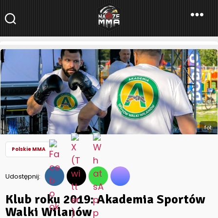
NaszeMMA
NaszeMMA.pl
»
Aktualności
»
Polskie MMA
»
Klub roku 2019:
Akademia Sportów Walki Wilanów
fot.
Polskie MMA
Udostępnij:
Klub roku 2019: Akademia Sportów
Walki Wilanów