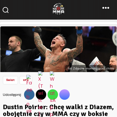
NaszeMMA
NaszeMMA.pl
»
Aktualności
»
Świat
»
Dustin Poirier: Chcę walki z
Diazem, obojętnie czy w MMA czy w boksie
fot. Zdjęcie: morning post china
Świat
UFC
Udostępnij:
Dustin Poirier: Chcę walki z Diazem,
obojętnie czy w MMA czy w boksie