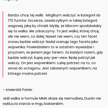
Bardzo chcę tej walki. Mógłbym walczyć w kategorii do
170 funtów. Szczerze, zawalczyłbym w takiej kategorii
wagowej, jaką by chcieli. Myślę, że kibicom spodobałaby
się ta walka. Ale zobaczymy. To jest walka, której chcę,
ale nie wiem, co dalej. Nawet nie wiem, czy ten facet
znowu będzie walczył. Nadal szanuję tego faceta jako
wojownika. Powiedziałem to w ostatnim wywiadzie i
przyznam, że jestem jego fanem. Za każdym razem, gdy
będzie walczył, kupię pay-per-view. Będę patrzył jak
walczy. On jest wojownikiem. Lubię patrzeć na to, co
wnosi do octagonu. Jest zabawnym wojownikiem, na
którego można patrzeć
– stwierdził Poirier.
Jeśli walka w formule MMA okaże się niemożliwa, Dustin nie
wyklucza starcia w ringu bokserskim.