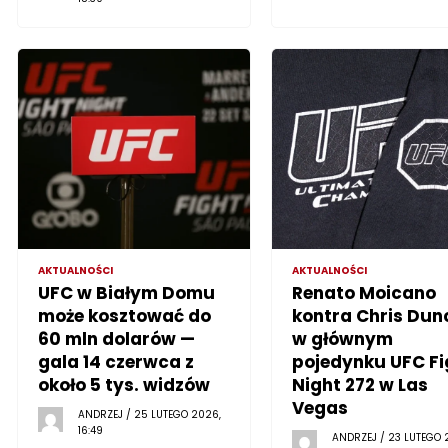
AKTUALNOŚCI
AKTUALNOŚCI
UFC w Białym Domu
Renato Moicano
może kosztować do
kontra Chris Dun
60 mln dolarów —
w głównym
gala 14 czerwca z
pojedynku UFC Fi
około 5 tys. widzów
Night 272 w Las
Vegas
ANDRZEJ / 25 LUTEGO 2026,
16:49
ANDRZEJ / 23 LUTEGO 