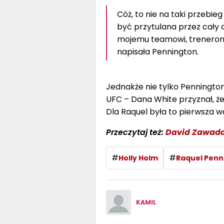
Cóż, to nie na taki przebie
być przytulana przez cały
mojemu teamowi, trenerom,
napisała Pennington.
Jednakże nie tylko Penningto
UFC – Dana White przyznał, że
Dla Raquel była to pierwsza wa
Przeczytaj też:
David Zawada
#
#
Holly Holm
Raquel Penn
KAMIL