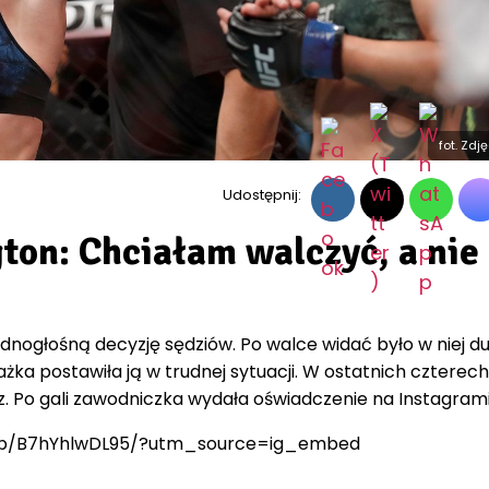
fot. Zdj
Udostępnij:
ton: Chciałam walczyć, a nie
dnogłośną decyzję sędziów. Po walce widać było w niej d
ażka postawiła ją w trudnej sytuacji. W ostatnich czterech
. Po gali zawodniczka wydała oświadczenie na Instagrami
/p/B7hYhlwDL95/?utm_source=ig_embed