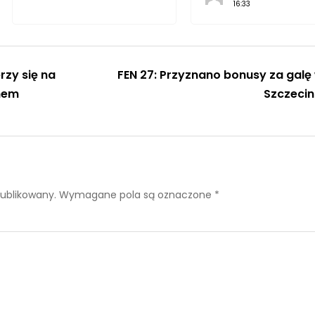
16:33
rzy się na
FEN 27: Przyznano bonusy za galę
anem
Szczecin
publikowany.
Wymagane pola są oznaczone
*