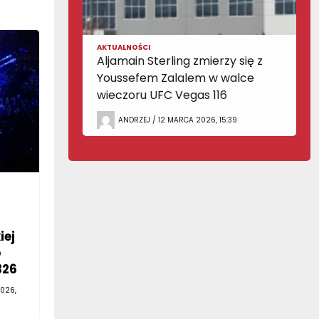
AKTUALNOŚCI
Aljamain Sterling zmierzy się z
Youssefem Zalalem w walce
wieczoru UFC Vegas 116
ANDRZEJ / 12 MARCA 2026, 15:39
iej
o
326
026,