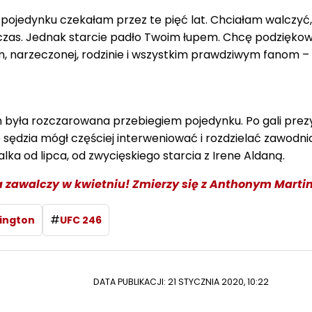
g pojedynku czekałam przez te pięć lat. Chciałam walczyć,
 czas. Jednak starcie padło Twoim łupem. Chcę podzięko
 narzeczonej, rodzinie i wszystkim prawdziwym fanom –
n była rozczarowana przebiegiem pojedynku. Po gali pre
 sędzia mógł częściej interweniować i rozdzielać zawodnic
lka od lipca, od zwycięskiego starcia z Irene Aldaną.
 zawalczy w kwietniu! Zmierzy się z Anthonym Marti
#
ington
UFC 246
DATA PUBLIKACJI: 21 STYCZNIA 2020, 10:22