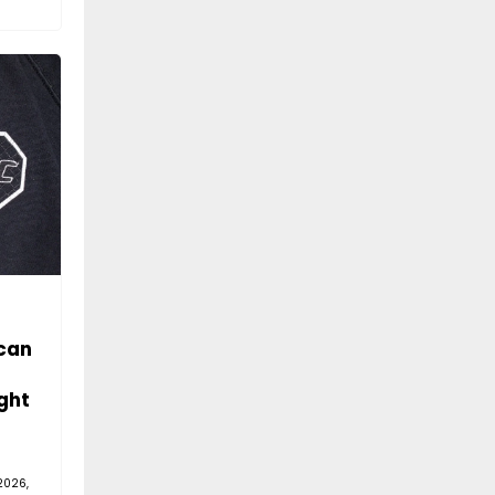
can
ght
2026,