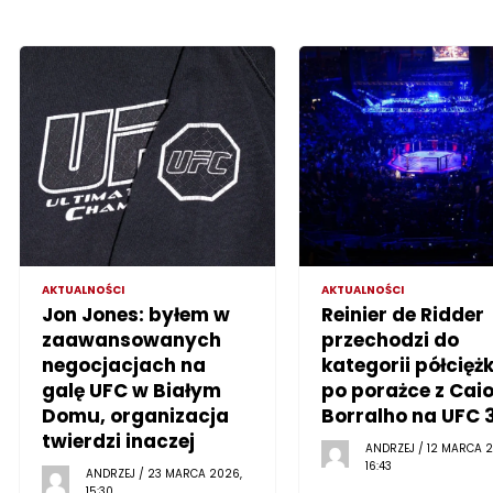
AKTUALNOŚCI
AKTUALNOŚCI
Jon Jones: byłem w
Reinier de Ridder
zaawansowanych
przechodzi do
negocjacjach na
kategorii półciężk
galę UFC w Białym
po porażce z Cai
Domu, organizacja
Borralho na UFC 
twierdzi inaczej
ANDRZEJ / 12 MARCA 2
16:43
ANDRZEJ / 23 MARCA 2026,
15:30