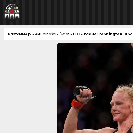
NaszeMMA
NaszeMMA.pl
»
Aktualności
»
Świat
»
UFC
»
Raquel Pennington: Chci