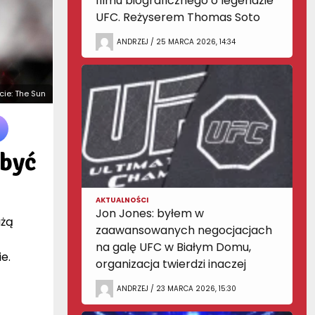
filmu biograficznego o legendzie
UFC. Reżyserem Thomas Soto
ANDRZEJ / 25 MARCA 2026, 14:34
ęcie: The Sun
 być
AKTUALNOŚCI
Jon Jones: byłem w
użą
zaawansowanych negocjacjach
na galę UFC w Białym Domu,
e.
organizacja twierdzi inaczej
ANDRZEJ / 23 MARCA 2026, 15:30