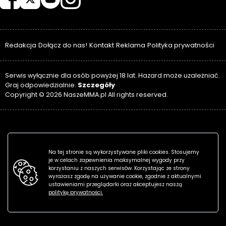
Redakcja
Dołącz do nas!
Kontakt
Reklama
Polityka prywatności
Serwis wyłącznie dla osób powyżej 18 lat. Hazard może uzależniać.
Szczegóły
Graj odpowiedzialnie.
Copyright © 2026 NaszeMMA.pl All rights reserved.
Na tej stronie są wykorzystywane pliki cookies. Stosujemy
je w celach zapewnienia maksymalnej wygody przy
korzystaniu z naszych serwisów. Korzystając ze strony
wyrażasz zgodę na używanie cookie, zgodnie z aktualnymi
ustawieniami przeglądarki oraz akceptujesz naszą
politykę prywatności.