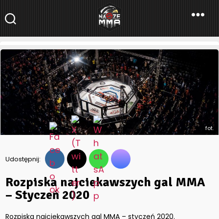
NaszeMMA
NaszeMMA.pl
»
Aktualności
»
Rozpiska najciekawszych gal MMA
– Styczeń 2020
fot.
Udostępnij:
Rozpiska najciekawszych gal MMA
– Styczeń 2020
Rozpiska najciekawszych gal MMA – styczeń 2020.