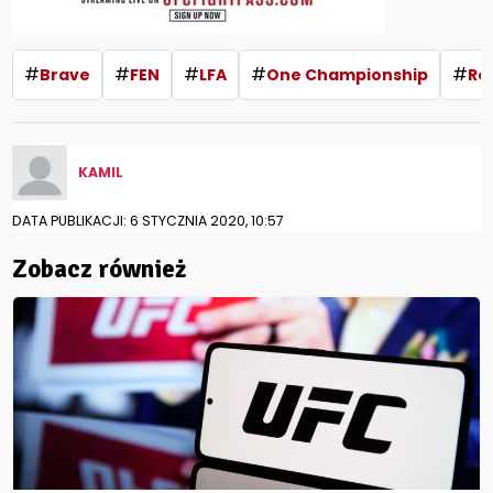
#
#
#
#
#
Brave
FEN
LFA
One Championship
Ro
KAMIL
DATA PUBLIKACJI: 6 STYCZNIA 2020, 10:57
Zobacz również