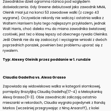
Zawodników dzieli ogromna różnica pod względem
doświadczenia. Gdy Greene debiutował jako zawodnik MMA,
Oleinik miał już na konci 53 zawodowe walki (z czego 43
wygrane). Oczywiście rekordy nie walczą i ostatnia walka z
Waltem Harrisem była tego najlepszym przykładem, jednak
Walt Harris, choć daleko mu do miana zawodnika światowej
czołówki, jest też o klasę lepszy od obecnego rywala Oleinika.
Jeśli Oleinik nie da się zaskoczyć i wyciągnie wnioski z dwóch
poprzednich porażek, powinien bez problemu uporać się z
rywalem.
Typ: Alexey Oleinik przez poddanie w 1. rundzie
Claudia Gadelha vs. Alexa Grasso
Zapowiada się widowiskowa walka w kategorii słomkowej,
pomiędzy Brazylijką Claudią Gadelhą(17-4) a Meksykanką
Alexą Grasso(11-3). Obie zawodniczki zaliczają ostatnio
mieszanki w rekordach, Claudia wygrała pojedynek z Randą
Markos (wcześniej przegrywając z Niną Ansaroff), z kolei