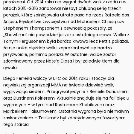
porażkami. Od 2014 roku nie wygrał dwóch walk z rzędu a w
latach 2015-2016 zanotował niezbyt chlubną serię trzech
porażek, którą zainicjowała utrata pasa na rzecz Rafaela dos
Anjosa. Błyskotliwe zwycięstwa nad Michaelem Chiesą czy
Stephenem Thompsonem z pewnością pokazały, że
„Showtime” nie powiedział jeszcze ostatniego słowa. Walka z
Tonym Fergusonem była bardzo krwawa lecz Pettis pokazał,
że nie unika ciężkich walk i zaprezentował się bardzo
przyzwoicie, pomimo porażki. W ostatniej walce został
zdominowany przez Nate’a Diaza i był zaledwie tłem dla
rywala.
Diego Ferreira walczy w UFC od 2014 roku i stoczył dla
największej organizacji MMA na świecie dziewięć walk,
wygrywając siedem. Przegrywał jedynie z Beneile Dariushem
oraz Dustinem Poirierem. Aktualnie znajduje się na fali pięciu
wygranych – w tym nad Rustamem Khabilovem oraz
Mairbekiem Taisumovem. Ostatnia wygrana była niemałym
zaskoczeniem – Taisumov był zdecydowanym fawortyem
tego starcia.