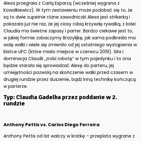
Alexa przegrała z Carlą Esparzą (wcześniej wygrana z
Kowalkiewicz). W tym zestawieniu może podobać się to, że
są to dwie zupełnie różne zawodniczki Alexa jest strikerką i
pokazała już nie raz, że jej ciosy robią krzywdę rywalką, z kolei
Claudia ma świetne zapasy i parter. Bardzo ciekawe jest to,
w jakiej formie zobaczymy Brazylijkę, jak sama podkreśla ma
wolę walki i wiele się zmieniło od jej ostatniego wystąpienia w
klatce UFC (które miało miejsce w czerwcu 2019). Siła i
dominacja Claudii „zrobi robotę” w tym pojedynku i to ona
będzie starała się sprowadzać Alexę do parteru, jej
umiejętności pozwolą na skończenie walki przed czasem w
drugiej rundzie przez duszenie, bądź inną technikę kończącą
w parterze.
Typ: Claudia Gadelha przez poddanie w 2.
rundzie
Anthony Pettis vs. Carlos Diego Ferreira
Anthony Pettis od lat walczy w kratkę – przeplata wygrane z