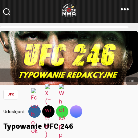
NaszeMMA
NaszeMMA.pl
»
Aktualności
»
Świat
»
UFC
»
Typowanie UFC 246
fot.
UFC
Udostępnij:
Typowanie UFC 246