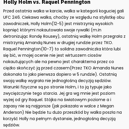
Holly Holm vs. Raquel Pennington
Przed ostatnia walka w karcie, walka w kategorii koguciej gali
UFC 246. Ciekawa walka, choćby ze względu na stylistkę obu
zawodniczek, Holly Holm(12-5) jest mistrzynią wysokich
kopnięć którymi nokautowała swoje rywalki (m.in
detronizując Rondę Rousey), ostatnią walkę Holm przegrała z
mistrzynią Amandą Nunes w drugiej rundzie przez TKO.
Raquel Pennington(10-7) to solidna zawodniczka która lubi
się bić, w mojej ocenie nie jest wirtuozem ciosów
nokautujących ale na pewno jest charakterna przez co
ciężko skończyć ją przed czasem(Przez TKO Amanda Nunes
dokonała to jako pierwsza dopiero w 5 rundzie). Ostatnią
swoją walkę wygrała nie jednogłośną decyzją sędziów.
Warunki fizyczne są po stronie Holm, i to ją typuje jako
zwyciężczynie tego starcia. Jej gra wg mnie jest poziom
wyżej od gry Raquel. Stójka na światowym poziome a i
zapasy nie są najgorsze (jak pokazała w walce z Megan
Anderson) Nie będzie tu dużo przeszkód by walka poszła na
korzyść Holly na pełnym dystansie, jednogłośną decyzją
sędziów.