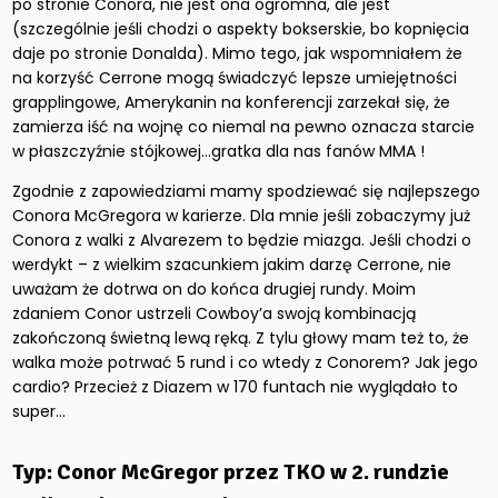
po stronie Conora, nie jest ona ogromna, ale jest
(szczególnie jeśli chodzi o aspekty bokserskie, bo kopnięcia
daje po stronie Donalda). Mimo tego, jak wspomniałem że
na korzyść Cerrone mogą świadczyć lepsze umiejętności
grapplingowe, Amerykanin na konferencji zarzekał się, że
zamierza iść na wojnę co niemal na pewno oznacza starcie
w płaszczyźnie stójkowej…gratka dla nas fanów MMA !
Zgodnie z zapowiedziami mamy spodziewać się najlepszego
Conora McGregora w karierze. Dla mnie jeśli zobaczymy już
Conora z walki z Alvarezem to będzie miazga. Jeśli chodzi o
werdykt – z wielkim szacunkiem jakim darzę Cerrone, nie
uważam że dotrwa on do końca drugiej rundy. Moim
zdaniem Conor ustrzeli Cowboy’a swoją kombinacją
zakończoną świetną lewą ręką. Z tylu głowy mam też to, że
walka może potrwać 5 rund i co wtedy z Conorem? Jak jego
cardio? Przecież z Diazem w 170 funtach nie wyglądało to
super…
Typ: Conor McGregor przez TKO w 2. rundzie