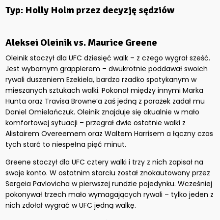
Typ: Holly Holm przez decyzję sędziów
Aleksei Oleinik vs. Maurice Greene
Oleinik stoczył dla UFC dziesięć walk – z czego wygrał sześć.
Jest wybornym grapplerem – dwukrotnie poddawał swoich
rywali duszeniem Ezekiela, bardzo rzadko spotykanym w
mieszanych sztukach walki. Pokonał między innymi Marka
Hunta oraz Travisa Browne’a zaś jedną z porażek zadał mu
Daniel Omielańczuk. Oleinik znajduje się akualnie w mało
komfortowej sytuacji – przegrał dwie ostatnie walki z
Alistairem Overeemem oraz Waltem Harrisem a łączny czas
tych starć to niespełna pięć minut.
Greene stoczył dla UFC cztery walki i trzy z nich zapisał na
swoje konto. W ostatnim starciu został znokautowany przez
Sergeia Pavlovicha w pierwszej rundzie pojedynku. Wcześniej
pokonywał trzech mało wymagających rywali – tylko jeden z
nich zdołał wygrać w UFC jedną walkę.