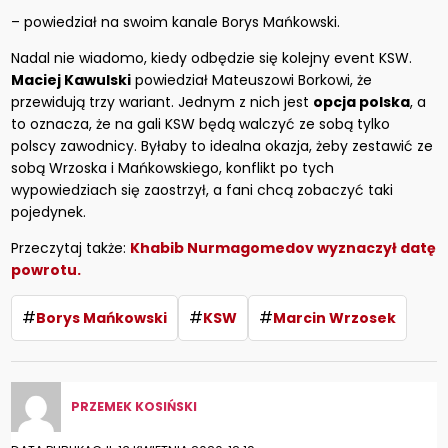
– powiedział na swoim kanale Borys Mańkowski.
Nadal nie wiadomo, kiedy odbędzie się kolejny event KSW.
Maciej Kawulski
powiedział Mateuszowi Borkowi, że
przewidują trzy wariant. Jednym z nich jest
opcja polska
, a
to oznacza, że na gali KSW będą walczyć ze sobą tylko
polscy zawodnicy. Byłaby to idealna okazja, żeby zestawić ze
sobą Wrzoska i Mańkowskiego, konflikt po tych
wypowiedziach się zaostrzył, a fani chcą zobaczyć taki
pojedynek.
Przeczytaj także:
Khabib Nurmagomedov wyznaczył datę
powrotu.
#
#
#
Borys Mańkowski
KSW
Marcin Wrzosek
PRZEMEK KOSIŃSKI