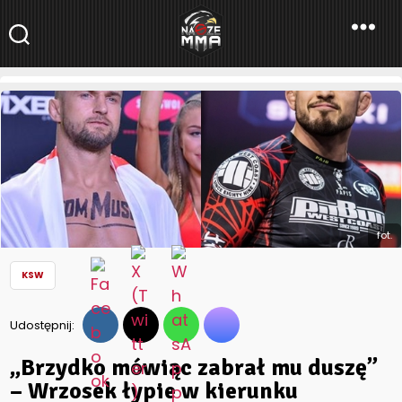
NaszeMMA
NaszeMMA.pl
»
Aktualności
»
Polskie MMA
»
KSW
»
„Brzydko mówiąc
zabrał mu duszę” – Wrzosek łypie w kierunku Mańkowskiego!
fot.
KSW
Udostępnij:
„Brzydko mówiąc zabrał mu duszę”
– Wrzosek łypie w kierunku