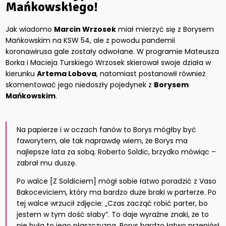
Mańkowskiego!
Jak wiadomo
Marcin Wrzosek
miał mierzyć się z Borysem
Mańkowskim na KSW 54, ale z powodu pandemii
koronawirusa gale zostały odwołane. W programie Mateusza
Borka i Macieja Turskiego Wrzosek skierował swoje działa w
kierunku
Artema Lobova
, natomiast postanowił również
skomentować jego niedoszły pojedynek z
Borysem
Mańkowskim
.
Na papierze i w oczach fanów to Borys mógłby być
faworytem, ale tak naprawdę wiem, że Borys ma
najlepsze lata za sobą. Roberto Soldic, brzydko mówiąc –
zabrał mu duszę.
Po walce [Z Soldiciem] mógł sobie łatwo poradzić z Vaso
Bakoceviciem, który ma bardzo duże braki w parterze. Po
tej walce wrzucił zdjęcie: „Czas zacząć robić parter, bo
jestem w tym dość słaby”. To daje wyraźne znaki, że to
nie była to jego płaszczyzna. Borys bardzo łatwo przeniósł