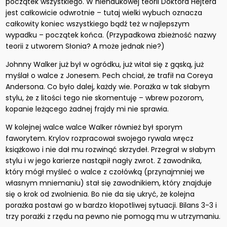
początek wszystkiego. W nienaukowej teorii Doktora Hejtera
jest całkowicie odwrotnie – tutaj wielki wybuch oznacza
całkowity koniec wszystkiego bądź też w najlepszym
wypadku – początek końca. (Przypadkowa zbieżność nazwy
teorii z utworem Słonia? A może jednak nie?)
Johnny Walker już był w ogródku, już witał się z gąską, już
myślał o walce z Jonesem. Pech chciał, że trafił na Coreya
Andersona. Co było dalej, każdy wie. Porażka w tak słabym
stylu, że z litości tego nie skomentuję – wbrew pozorom,
kopanie leżącego żadnej frajdy mi nie sprawia.
W kolejnej walce walce Walker również był sporym
faworytem. Krylov rozpracował swojego rywala wręcz
książkowo i nie dał mu rozwinąć skrzydeł. Przegrał w słabym
stylu i w jego karierze nastąpił nagły zwrot. Z zawodnika,
który mógł myśleć o walce z czołówką (przynajmniej we
własnym mniemaniu) stał się zawodnikiem, który znajduje
się o krok od zwolnienia. Bo nie da się ukryć, że kolejna
porażka postawi go w bardzo kłopotliwej sytuacji. Bilans 3-3 i
trzy porażki z rzędu na pewno nie pomogą mu w utrzymaniu.