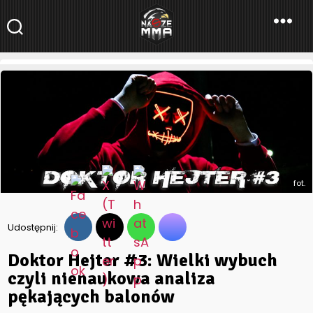
NaszeMMA
NaszeMMA.pl
»
Aktualności
»
Doktor Hejter #3: Wielki wybuch
czyli nienaukowa analiza pękających balonów
fot.
Udostępnij:
Doktor Hejter #3: Wielki wybuch
czyli nienaukowa analiza
pękających balonów