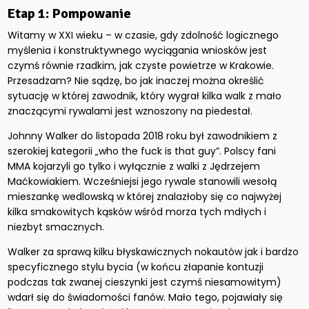
Etap 1: Pompowanie
Witamy w XXI wieku – w czasie, gdy zdolność logicznego
myślenia i konstruktywnego wyciągania wniosków jest
czymś równie rzadkim, jak czyste powietrze w Krakowie.
Przesadzam? Nie sądzę, bo jak inaczej można określić
sytuację w której zawodnik, który wygrał kilka walk z mało
znaczącymi rywalami jest wznoszony na piedestał.
Johnny Walker do listopada 2018 roku był zawodnikiem z
szerokiej kategorii „who the fuck is that guy”. Polscy fani
MMA kojarzyli go tylko i wyłącznie z walki z Jędrzejem
Maćkowiakiem. Wcześniejsi jego rywale stanowili wesołą
mieszankę wedlowską w której znalazłoby się co najwyżej
kilka smakowitych kąsków wśród morza tych mdłych i
niezbyt smacznych.
Walker za sprawą kilku błyskawicznych nokautów jak i bardzo
specyficznego stylu bycia (w końcu złapanie kontuzji
podczas tak zwanej cieszynki jest czymś niesamowitym)
wdarł się do świadomości fanów. Mało tego, pojawiały się