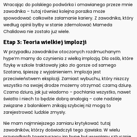
Wracając do polskiego podwórka i omawianego przeze mnie
zawodnika – tutaj również kolejna porażka może
spowodować całkowite załamanie kariery. Z zawodnika, który
według opinii byłby w stanie zdemolować Mameda
Chalidowa nie zostało już wiele.
Etap 3: Teoria wielkiej implozji
W przypadku zawodników otoczonych rozdmuchanym
hype’m mamy do czynienia z wielką implozją. Dla osób, które
fizykę w szkole traktowały jako zło gorsze od samego
Szatana, śpieszę z wyjaśnieniem. Implozja jest
przeciwieństwem eksplozji. Zamiast wybuchu, który niszczy
wszystko na swojej drodze możemy otrzymać czarną dziurę.
Czarna dziura, jak już wiadomo – pochłania wszystko, nawet
światło i niech to będzie dobrą analogią – całe nadzieje
związane z balonikiem znikają szybciej niż mogą to
zarejestrować ludzkie zmysły.
Nie mam najmniejszego zamiaru krytykować tutaj
zawodników, którzy doświadczyli tego zjawiska. W wielu
przypadkach towarzyszący im hype był wywołany sztucznie.