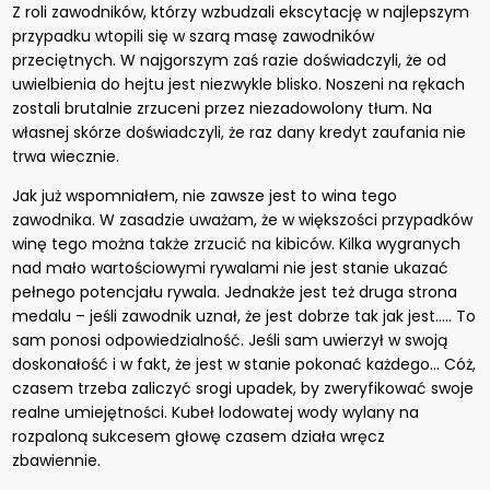
Z roli zawodników, którzy wzbudzali ekscytację w najlepszym
przypadku wtopili się w szarą masę zawodników
przeciętnych. W najgorszym zaś razie doświadczyli, że od
uwielbienia do hejtu jest niezwykle blisko. Noszeni na rękach
zostali brutalnie zrzuceni przez niezadowolony tłum. Na
własnej skórze doświadczyli, że raz dany kredyt zaufania nie
trwa wiecznie.
Jak już wspomniałem, nie zawsze jest to wina tego
zawodnika. W zasadzie uważam, że w większości przypadków
winę tego można także zrzucić na kibiców. Kilka wygranych
nad mało wartościowymi rywalami nie jest stanie ukazać
pełnego potencjału rywala. Jednakże jest też druga strona
medalu – jeśli zawodnik uznał, że jest dobrze tak jak jest….. To
sam ponosi odpowiedzialność. Jeśli sam uwierzył w swoją
doskonałość i w fakt, że jest w stanie pokonać każdego… Cóż,
czasem trzeba zaliczyć srogi upadek, by zweryfikować swoje
realne umiejętności. Kubeł lodowatej wody wylany na
rozpaloną sukcesem głowę czasem działa wręcz
zbawiennie.