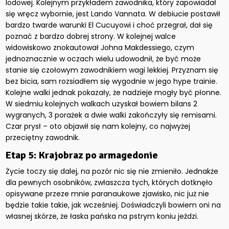
lodowej. Kolejnym przykładem zawodnika, który zapowiadał
się wręcz wybornie, jest Lando Vannata. W debiucie postawił
bardzo twarde warunki El Cucuyowi i choć przegrał, dał się
poznać z bardzo dobrej strony. W kolejnej walce
widowiskowo znokautował Johna Makdessiego, czym
jednoznacznie w oczach wielu udowodnił, że być może
stanie się czołowym zawodnikiem wagi lekkiej. Przyznam się
bez bicia, sam rozsiadłem się wygodnie w jego hype trainie.
Kolejne walki jednak pokazały, że nadzieje mogły być płonne.
W siedmiu kolejnych walkach uzyskał bowiem bilans 2
wygranych, 3 porażek a dwie walki zakończyły się remisami.
Czar prysł – oto objawił się nam kolejny, co najwyżej
przeciętny zawodnik.
Etap 5: Krajobraz po armagedonie
Życie toczy się dalej, na pozór nic się nie zmieniło. Jednakże
dla pewnych osobników, zwłaszcza tych, których dotknęło
opisywane przeze mnie paranaukowe zjawisko, nic już nie
będzie takie takie, jak wcześniej. Doświadczyli bowiem oni na
własnej skórze, że łaska pańska na pstrym koniu jeździ.