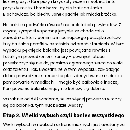
liczne głosy, które piały i krzyczały wszem i wobec, że to
przyszły mistrz i broń borze, by nie trafił na Janka
Błachowicza, bo biedny Janek padnie jak młoda brzózka.
Na polskim podwórku również nie brak takich przykładów. Z
czystej sympatii wspomnę jedynie, że chodzi mi o
zawodnika, który pomimo imponującego początku zaliczył
trzy brutalne porażki w ostatnich czterech starciach. W tym
wypadku pęknięcie balonika jest powiązane również z
fatalnym prowadzeniem kariery – pewnych etapu
przeskoczyć się nie da, pomimo ogromnego serca do walki
oraz talentu. Tak, uważam, że w tym wypadku, zakładając
dobre prowadzenie trenerskie plus zdecydowanie mniejsze
pompowanie w mediach – mogło być całkowicie inaczej.
Pompowanie balonika nigdy nie kończy się dobrze.
Wszak nie od dziś wiadomo, że im więcej powietrza wtoczy
się do balonika, tym huk będzie większy.
Etap 2: Wielki wybuch czyli koniec wszystkiego
Wielki wybuch w naukach astronomicznych jest uważany za