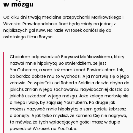
w mózgu
Od kilku dni trwają medialne przepychanki Mańkowskiego i
Wrzoska. Prawdopodobnie finał będą miały na jednej z
najbliższych gal KSW. Na razie Wrzosek odniósł się do
ostatniego filmu Borysa.
Chciałem odpowiedzieć Borysowi Mańkowskiemu, który
nazwał mnie hipokrytą. Bo stwierdziłem, że jest
YouTuberem, a sam też mam kanał. Powiedziałem tak,
bo bardzo dobrze mu to wychodzi. A ja martwię się o jego
zdrowie. Po wpier*olu od Roberto Soldicia doszło chyba do
jakichś zmian w jego zachowaniu. Najwidoczniej doszło do
jakichś uszkodzeń w jego mózgu. Jako kolega martwię się
o niego i wolę, by zajął się YouTubem. Po drugie jak
możesz nazywać mnie hipokrytą, a sam gościu żebrzesz
o donejty. A jak tylko myślisz, że kamera Cię nie nagrywa,
to mówisz, że tych wpłacających gości masz w dupie –
powiedział Wrzosek na YouTube.