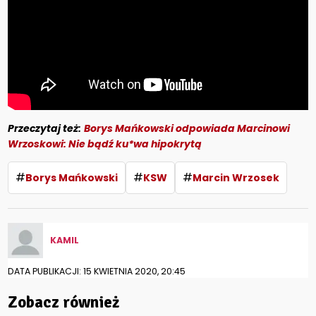
Przeczytaj też:
Borys Mańkowski odpowiada Marcinowi
Wrzoskowi: Nie bądź ku*wa hipokrytą
#
#
#
Borys Mańkowski
KSW
Marcin Wrzosek
KAMIL
DATA PUBLIKACJI: 15 KWIETNIA 2020, 20:45
Zobacz również