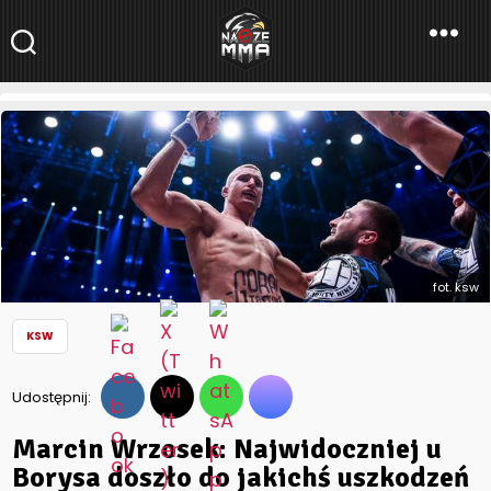
NaszeMMA
NaszeMMA.pl
»
Aktualności
»
Polskie MMA
»
KSW
»
Marcin Wrzosek:
Najwidoczniej u Borysa doszło do jakichś uszkodzeń w mózgu
fot. ksw
KSW
Udostępnij:
Marcin Wrzosek: Najwidoczniej u
Borysa doszło do jakichś uszkodzeń