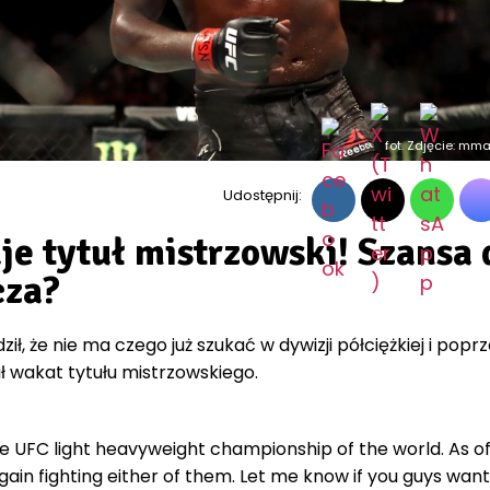
fot. Zdjęcie: m
Udostępnij:
e tytuł mistrzowski! Szansa 
cza?
ił, że nie ma czego już szukać w dywizji półciężkiej i popr
 wakat tytułu mistrzowskiego.
e UFC light heavyweight championship of the world. As of
 gain fighting either of them. Let me know if you guys want