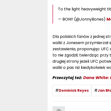
To the light heavyweight title
— BONY (@JonnyBones)
Ma
Dla polskich fanów z jednej s
walki z Jonesem przymierzał s
zestawienia, proponując UFC 
to nie zgodził, twierdząc przy
drugiej strony jeżeli UFC potw
walki o pas niż kiedykolwiek wc
Przeczytaj też:
Dana White: 
#
#
Dominick Reyes
Jan Bł