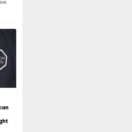
026,
can
ght