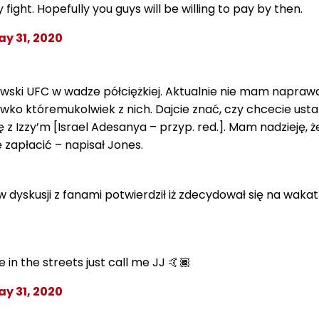
y fight. Hopefully you guys will be willing to pay by then.
y 31, 2020
owski UFC w wadze półciężkiej. Aktualnie nie mam napraw
ko któremukolwiek z nich. Dajcie znać, czy chcecie ustali
 z Izzy’m [Israel Adesanya – przyp. red.]. Mam nadzieję, ż
 zapłacić – napisał Jones.
dyskusji z fanami potwierdził iż zdecydował się na wakat
in the streets just call me JJ 🤙🏾
y 31, 2020