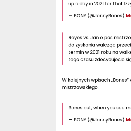
up a day in 2021 for that Izz
— BONY (@JonnyBones)
Ma
Reyes vs. Jan o pas mistrz
do zyskania walcząc przeciw
termin w 2021 roku na walkę
tego czasu zdecydujecie się
W kolejnych wpisach „Bones” w 
mistrzowskiego.
Bones out, when you see me 
— BONY (@JonnyBones)
Ma