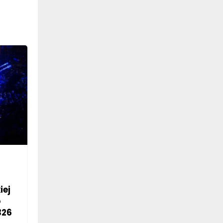
iej
o
326