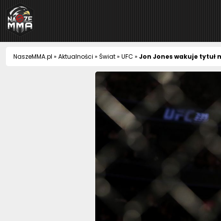
NaszeMMA
NaszeMMA.pl
»
Aktualności
»
Świat
»
UFC
»
Jon Jones wakuje tytuł 