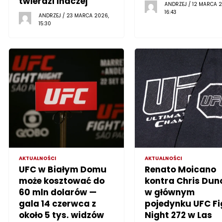
twierdzi inaczej
ANDRZEJ / 12 MARCA 2
16:43
ANDRZEJ / 23 MARCA 2026,
15:30
AKTUALNOŚCI
AKTUALNOŚCI
UFC w Białym Domu
Renato Moicano
może kosztować do
kontra Chris Dun
60 mln dolarów —
w głównym
gala 14 czerwca z
pojedynku UFC Fi
około 5 tys. widzów
Night 272 w Las