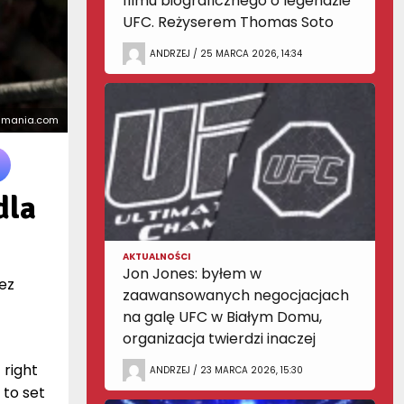
filmu biograficznego o legendzie
UFC. Reżyserem Thomas Soto
ANDRZEJ / 25 MARCA 2026, 14:34
mamania.com
dla
AKTUALNOŚCI
Jon Jones: byłem w
zez
zaawansowanych negocjacjach
na galę UFC w Białym Domu,
organizacja twierdzi inaczej
 right
ANDRZEJ / 23 MARCA 2026, 15:30
 to set