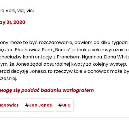
 Veni, vidi, vici
y 31, 2020
trony może to być rozczarowanie, bowiem od kilku tygodni
ię Jan Błachowicz. Sam „Bones” jednak uciekał wyraźnie 
chociażby konfrontację z Francisem Ngannou. Dana White
 tym, że Jones żądał absurdalnej kwoty za kolejny występ.
ierdzi decyzję Jonesa, to rzeczywiście Błachowicz może być
ześniej.
Mogę się poddać badaniu wariografem
#
#
achowicz
Jon Jones
UFC