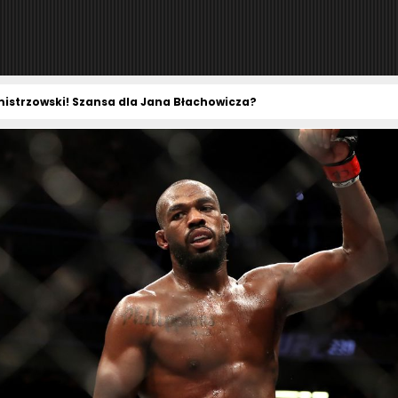
mistrzowski! Szansa dla Jana Błachowicza?