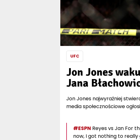
UFC
Jon Jones wakuj
Jana Błachowi
Jon Jones najwyraźniej stwierdz
media społecznościowe ogłosił
#ESPN
Reyes vs Jan For th
now, I got nothing to really