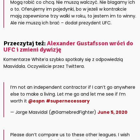
Mogą robić co chcą. Nie muszą walczyć. Nie błagamy ich
o to. Oferujemy im pojedynki, bo w jeżeli w kontrakcie
mają zapewnione trzy walki w roku, to jestem im to winny.
Ale nie muszą ich brać – dodał prezydent UFC.
Przeczytaj też:
Alexander Gustafsson wróci do
UFC i zmieni dywizję
Komentarze White’a szybko spotkały się z odpowiedzią
Masvidala. Oczywiście przez Twittera.
I’m not an independent contractor if I can’t go anywhere
else to make a living. Let me go and let me see if I’m
worth it
@espn
#supernecessary
— Jorge Masvidal (@GamebredFighter)
June 5, 2020
Please don’t compare us to these other leagues. I wish