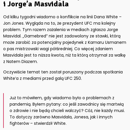
i Jorge’a Masvidala
Od kilku tygodni wiadomo o konflikcie na linii Dana White –
Jon Jones. Wygląda na to, że prezydent UFC ma kolejny
problem. Tym razem zażalenia w mediach zgłasza Jorge
Masvidal. „Gamebred” nie jest zadowolony ze stawki, którą
może zarobić za potencjalny pojedynek z Kamaru Usmanem
o pas mistrzowski wagi półśredniej. Co więcej zdaniem
Masvidala jest to niższa kwota, niż ta którą otrzymał za walkę
z Natem Diazem.
Oczywiście temat ten został poruszony podczas spotkania
White’a z mediami przed galą UFC 250.
Już to mówiłem, gdy wiadomo było o problemach z
pandemią. Byłem pytany: co jeśli zawodnicy się martwią
o zdrowie i nie będą chcieli walczyć? Cóż, nie każdy musi.
To dotyczy zarówno Masvidala, Jonesa, jak i innych
fighterów – stwierdził White.