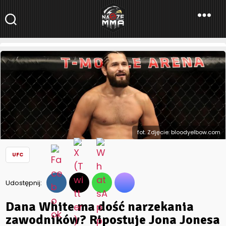
NaszeMMA
NaszeMMA.pl
»
Aktualności
»
Świat
»
UFC
»
Dana White ma dość
narzekania zawodników? Ripostuje Jona Jonesa i Jorge’a
Masvidala
fot. Zdjęcie: bloodyelbow.com
UFC
Udostępnij:
Dana White ma dość narzekania
zawodników? Ripostuje Jona Jonesa