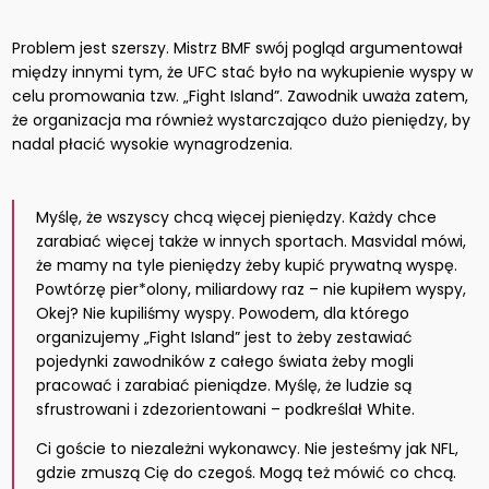
Problem jest szerszy. Mistrz BMF swój pogląd argumentował
między innymi tym, że UFC stać było na wykupienie wyspy w
celu promowania tzw. „Fight Island”. Zawodnik uważa zatem,
że organizacja ma również wystarczająco dużo pieniędzy, by
nadal płacić wysokie wynagrodzenia.
Myślę, że wszyscy chcą więcej pieniędzy. Każdy chce
zarabiać więcej także w innych sportach. Masvidal mówi,
że mamy na tyle pieniędzy żeby kupić prywatną wyspę.
Powtórzę pier*olony, miliardowy raz – nie kupiłem wyspy,
Okej? Nie kupiliśmy wyspy. Powodem, dla którego
organizujemy „Fight Island” jest to żeby zestawiać
pojedynki zawodników z całego świata żeby mogli
pracować i zarabiać pieniądze. Myślę, że ludzie są
sfrustrowani i zdezorientowani – podkreślał White.
Ci goście to niezależni wykonawcy. Nie jesteśmy jak NFL,
gdzie zmuszą Cię do czegoś. Mogą też mówić co chcą.