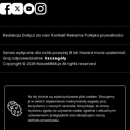
Redakcja
Dołącz do nas!
Kontakt
Reklama
Polityka prywatności
Serwis wyłącznie dla osób powyżej 18 lat. Hazard może uzależniać.
Szczegóły
Graj odpowiedzialnie.
Copyright © 2026 NaszeMMA.pl All rights reserved.
Na tej stronie są wykorzystywane pliki cookies. Stosujemy
je w celach zapewnienia maksymalnej wygody przy
korzystaniu z naszych serwisów. Korzystając ze strony
wyrażasz zgodę na używanie cookie, zgodnie z aktualnymi
ustawieniami przeglądarki oraz akceptujesz naszą
politykę prywatności.