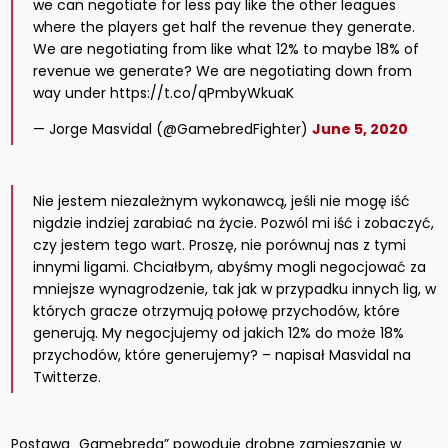
we can negotiate for less pay like the other leagues
where the players get half the revenue they generate.
We are negotiating from like what 12% to maybe 18% of
revenue we generate? We are negotiating down from
way under https://t.co/qPmbyWkuaK
— Jorge Masvidal (@GamebredFighter)
June 5, 2020
Nie jestem niezależnym wykonawcą, jeśli nie mogę iść
nigdzie indziej zarabiać na życie. Pozwól mi iść i zobaczyć,
czy jestem tego wart. Proszę, nie porównuj nas z tymi
innymi ligami. Chciałbym, abyśmy mogli negocjować za
mniejsze wynagrodzenie, tak jak w przypadku innych lig, w
których gracze otrzymują połowę przychodów, które
generują. My negocjujemy od jakich 12% do może 18%
przychodów, które generujemy? – napisał Masvidal na
Twitterze.
Postawa „Gamebreda” powoduje drobne zamieszanie w