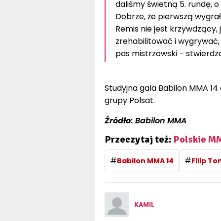
daliśmy świetną 5. rundę, o
Dobrze, że pierwszą wygrałe
Remis nie jest krzywdzący
zrehabilitować i wygrywać
pas mistrzowski – stwierdz
Studyjna gala Babilon MMA 14
grupy Polsat.
Źródło:
Babilon MMA
Przeczytaj też:
Polskie MM
#
#
Babilon MMA 14
Filip T
KAMIL