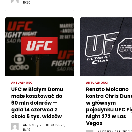
15:30
AKTUALNOŚCI
AKTUALNOŚCI
UFC w Białym Domu
Renato Moicano
może kosztować do
kontra Chris Dun
60 mln dolarów —
w głównym
gala 14 czerwca z
pojedynku UFC Fi
około 5 tys. widzów
Night 272 w Las
Vegas
ANDRZEJ / 25 LUTEGO 2026,
16:49
ANDRZEJ / 23 LUTEGO 