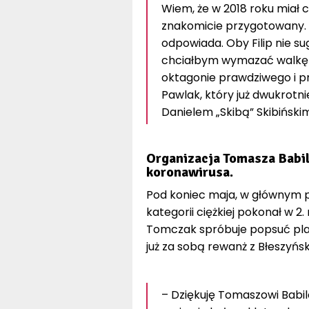
Wiem, że w 2018 roku miał c
znakomicie przygotowany. W
odpowiada. Oby Filip nie s
chciałbym wymazać walkę 
oktagonie prawdziwego i p
Pawlak, który już dwukrotni
Danielem „Skibą” Skibiński
Organizacja Tomasza Babil
koronawirusa.
Pod koniec maja, w głównym p
kategorii ciężkiej pokonał w 2.
Tomczak spróbuje popsuć plan
już za sobą rewanż z Błeszyń
– Dziękuję Tomaszowi Babi