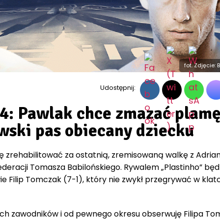
fot. Zdjęcie:
Udostępnij:
: Pawlak chce zmazać plamę
wski pas obiecany dziecku
ię zrehabilitować za ostatnią, zremisowaną walkę z Adri
ederacji Tomasza Babilońskiego. Rywalem „Plastinho” będ
e Filip Tomczak (7-1), który nie zwykł przegrywać w klatc
nych zawodników i od pewnego okresu obserwuję Filipa To