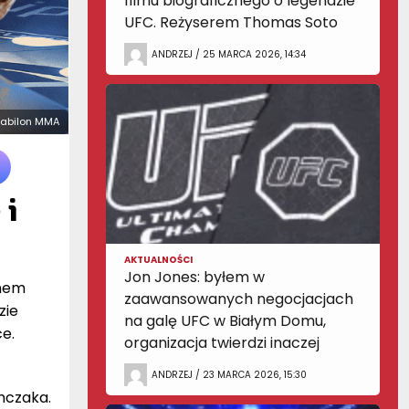
filmu biograficznego o legendzie
UFC. Reżyserem Thomas Soto
ANDRZEJ / 25 MARCA 2026, 14:34
 Babilon MMA
 i
AKTUALNOŚCI
Jon Jones: byłem w
anem
zaawansowanych negocjacjach
zie
na galę UFC w Białym Domu,
e.
organizacja twierdzi inaczej
ANDRZEJ / 23 MARCA 2026, 15:30
mczaka.