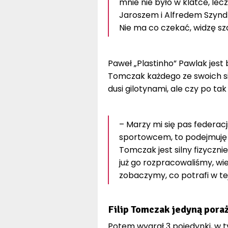
mnie nie było w klatce, le
Jaroszem i Alfredem Szyndle
Nie ma co czekać, widzę sza
Paweł „Plastinho” Pawlak jest 
Tomczak każdego ze swoich sie
dusi gilotynami, ale czy po t
– Marzy mi się pas federac
sportowcem, to podejmuję r
Tomczak jest silny fizycznie,
już go rozpracowaliśmy, wi
zobaczymy, co potrafi w te
Filip Tomczak jedyną pora
Potem wygrał 3 pojedynki, w