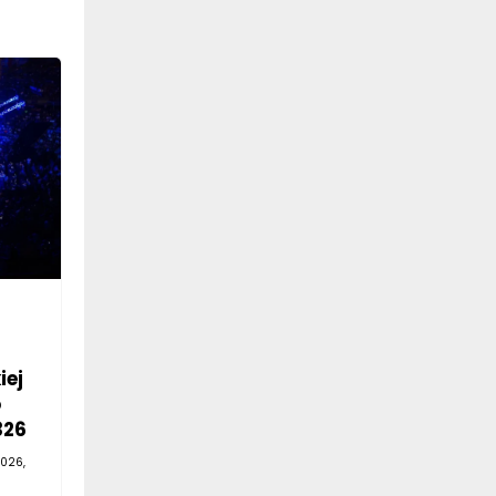
iej
o
326
026,