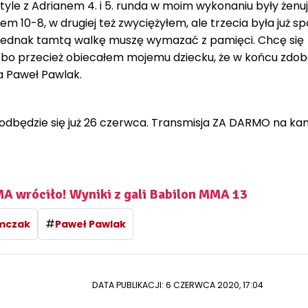
 tyle z Adrianem 4. i 5. runda w moim wykonaniu były żenu
m 10-8, w drugiej też zwyciężyłem, ale trzecia była już sp
, jednak tamtą walkę muszę wymazać z pamięci. Chcę się
, bo przecież obiecałem mojemu dziecku, że w końcu zdo
a Paweł Pawlak.
 odbędzie się już 26 czerwca. Transmisja ZA DARMO na ka
A wróciło! Wyniki z gali Babilon MMA 13
#
omczak
Paweł Pawlak
DATA PUBLIKACJI: 6 CZERWCA 2020, 17:04