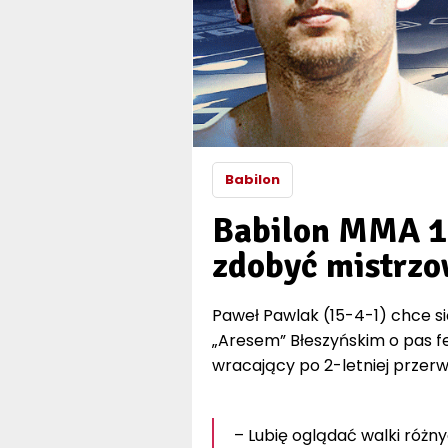
Babilon
Babilon MMA 14
zdobyć mistrzo
Paweł Pawlak (15-4-1) chce s
„Aresem” Błeszyńskim o pas f
wracający po 2-letniej przerwi
– Lubię oglądać walki róż