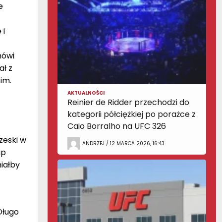
e
 i
mówi
ał z
im.
AKTUALNOŚCI
Reinier de Ridder przechodzi do
kategorii półciężkiej po porażce z
Caio Borralho na UFC 326
zeski w
ANDRZEJ / 12 MARCA 2026, 16:43
ip
iałby
Długo