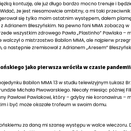
iężką kontuzję, ale już długo bardzo mocno trenuje i będzi
idać, że jest niesamowicie ambitny, a mi taki przeciwnik
ugerował się tylko moim ostatnim występem, dałem plamę
z Adrianem Błeszyńskim. Na pewno fani MMA zobaczą w
rzede wszystkim zdrowego Pawła „Plastinho” Pawlaka – 
e walczył o mistrzostwo Babilon MMA, ale najpierw przegr
m, a następnie zremisował z Adrianem „Aresem” Błeszyńsk
ońskiego jako pierwsza wróciła w czasie pandemii
ojedynku Babilon MMA 13 w studiu telewizyjnym Łukasz Br
 rundzie Michała Piwowarskiego. Niecały miesiąc później Fil
y Pawłowi Pawlakowi, który – gdyby nie koronawirus – m
skim i być może okazałe trofeum w swoim domu.
lońskiemu za daną mi szansę występu w walce wieczoru. 