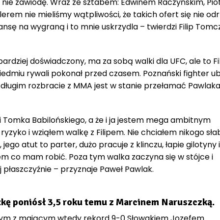
cz nie zawiodę. Wraz ze sztabem: Edwinem Raczyńskim, Pi
rem nie mieliśmy wątpliwości, że takich ofert się nie odr
nsę na wygraną i to mnie uskrzydla – twierdzi Filip Tomc
bardziej doświadczony, ma za sobą walki dla UFC, ale to Fi
dmiu rywali pokonał przed czasem. Poznański fighter ubi
ak długim rozbracie z MMA jest w stanie przełamać Pawlak
ji Tomka Babilońskiego, a że i ja jestem mega ambitnym
yzyko i wziąłem walkę z Filipem. Nie chciałem nikogo sła
 jego atut to parter, dużo pracuje z klinczu, łapie gilotyny i
em co mam robić. Poza tym walka zaczyna się w stójce i
j płaszczyźnie – przyznaje Paweł Pawlak.
żkę poniósł 3,5 roku temu z Marcinem Naruszczką.
 tym z mającym wtedy rekord 9-0 Słowakiem Jozefem