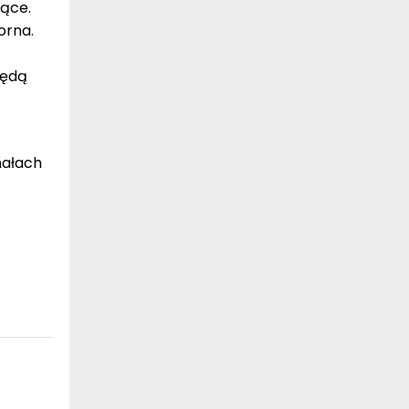
jące.
orna.
będą
nałach