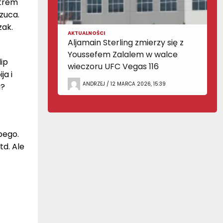
otrem
zuca.
zak.
AKTUALNOŚCI
Aljamain Sterling zmierzy się z
Youssefem Zalalem w walce
lip
wieczoru UFC Vegas 116
ja i
ANDRZEJ / 12 MARCA 2026, 15:39
a?
bego.
td. Ale