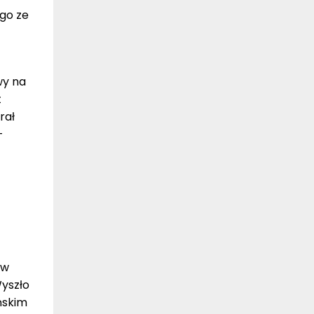
 go ze
wy na
t
rał
–
 w
Wyszło
ińskim