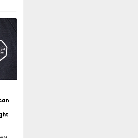
can
ght
2026,