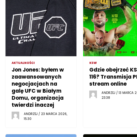
AKTUALNOŚCI
KSW
Jon Jones: byłem w
Gdzie obejrzeć K
zaawansowanych
116? Transmisja P
negocjacjach na
stream online
galę UFC w Białym
ANDRZEJ / 13 MARCA 2
Domu, organizacja
23:38
twierdzi inaczej
ANDRZEJ / 23 MARCA 2026,
15:30