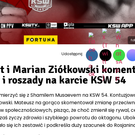
fo
Udostępnij:
 i Marian Ziółkowski komen
 i roszady na karcie KSW 54
zmierzyć się z Shamilem Musaevem na KSW 54. Kontuzjo
łkowski. Mateusz na gorąco skomentował zmianę przeciwn
społecznościowych, pisząc, że choć zmienił się rywal, c
 zaś zyczy zdrowia i szybkiego powrotu do oktagonu. Ubo
ało się ich zestawić i podkreśla duży szacunek do Rosjanina