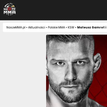
NaszeMMA
NaszeMMA.pl
»
Aktualności
»
Polskie MMA
»
KSW
»
Mateusz Gamrot i 