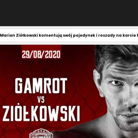
Marian Ziółkowski komentują swój pojedynek i roszady na karcie