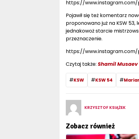
https://www.instagram.com
Pojawił się też komentarz no
proponowano już na KSW 53, le
jednakowoż starcie mistrzowski
przeznaczenie.
https://www.instagram.com/
Czytaj także:
Shamil Musaev
#
#
#
KSW
KSW 54
Marian
KRZYSZTOF KSIĄŻEK
Zobacz również