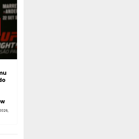
mu
do
—
ów
2026,