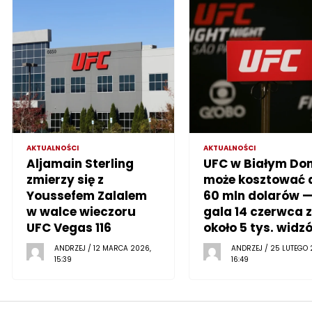
AKTUALNOŚCI
AKTUALNOŚCI
Aljamain Sterling
UFC w Białym Do
zmierzy się z
może kosztować 
Youssefem Zalalem
60 mln dolarów 
w walce wieczoru
gala 14 czerwca z
UFC Vegas 116
około 5 tys. widz
ANDRZEJ / 12 MARCA 2026,
ANDRZEJ / 25 LUTEGO 
15:39
16:49