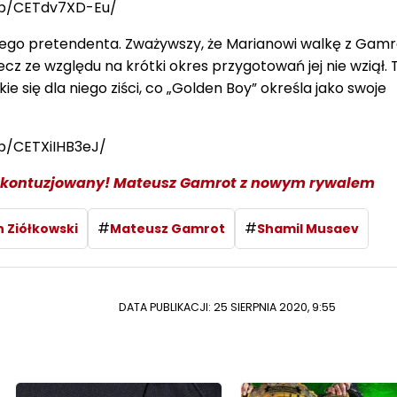
/p/CETdv7XD-Eu/
wego pretendenta. Zważywszy, że Marianowi walkę z Gam
cz ze względu na krótki okres przygotowań jej nie wziął. 
e się dla niego ziści, co „Golden Boy” określa jako swoje
p/CETXiIHB3eJ/
 kontuzjowany! Mateusz Gamrot z nowym rywalem
#
#
 Ziółkowski
Mateusz Gamrot
Shamil Musaev
DATA PUBLIKACJI: 25 SIERPNIA 2020, 9:55