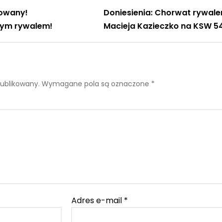
jowany!
Doniesienia: Chorwat rywal
ym rywalem!
Macieja Kazieczko na KSW 5
publikowany.
Wymagane pola są oznaczone
*
Adres e-mail
*