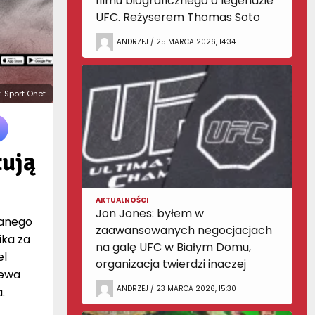
filmu biograficznego o legendzie
UFC. Reżyserem Thomas Soto
ANDRZEJ / 25 MARCA 2026, 14:34
t. Sport Onet
tują
AKTUALNOŚCI
Jon Jones: byłem w
wanego
zaawansowanych negocjacjach
ika za
na galę UFC w Białym Domu,
el
organizacja twierdzi inaczej
lewa
ANDRZEJ / 23 MARCA 2026, 15:30
.