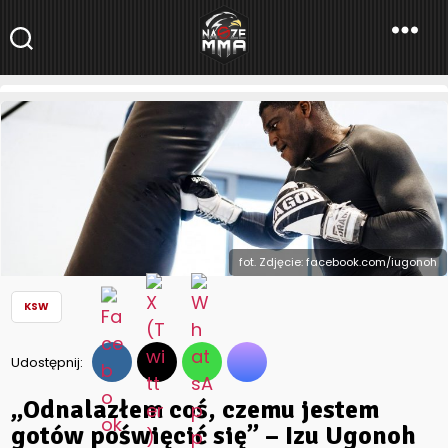
NaszeMMA
NaszeMMA.pl
»
Aktualności
»
Polskie MMA
»
KSW
»
„Odnalazłem coś,
czemu jestem gotów poświęcić się” – Izu Ugonoh przed KSW
54
fot. Zdjęcie: facebook.com/iugonoh
KSW
Udostępnij:
„Odnalazłem coś, czemu jestem
gotów poświęcić się” – Izu Ugonoh