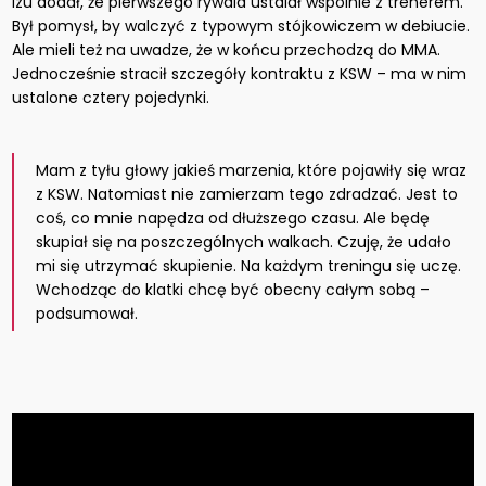
Izu dodał, że pierwszego rywala ustalał wspólnie z trenerem.
Był pomysł, by walczyć z typowym stójkowiczem w debiucie.
Ale mieli też na uwadze, że w końcu przechodzą do MMA.
Jednocześnie stracił szczegóły kontraktu z KSW – ma w nim
ustalone cztery pojedynki.
Mam z tyłu głowy jakieś marzenia, które pojawiły się wraz
z KSW. Natomiast nie zamierzam tego zdradzać. Jest to
coś, co mnie napędza od dłuższego czasu. Ale będę
skupiał się na poszczególnych walkach. Czuję, że udało
mi się utrzymać skupienie. Na każdym treningu się uczę.
Wchodząc do klatki chcę być obecny całym sobą –
podsumował.