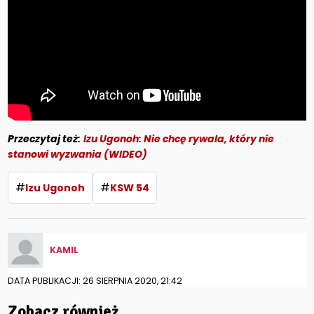
Przeczytaj też:
Izu Ugonoh: Nie chcę rywala, który nie
stanowi wyzwania (WIDEO)
#
#
Izu Ugonoh
KSW 54
KAMIL
DATA PUBLIKACJI: 26 SIERPNIA 2020, 21:42
Zobacz również