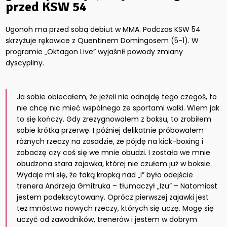
przed KSW 54
Ugonoh ma przed sobą debiut w MMA. Podczas KSW 54
skrzyżuje rękawice z Quentinem Domingosem (5-1). W
programie „Oktagon Live” wyjaśnił powody zmiany
dyscypliny.
Ja sobie obiecałem, że jeżeli nie odnajdę tego czegoś, to
nie chcę nic mieć wspólnego ze sportami walki. Wiem jak
to się kończy. Gdy zrezygnowałem z boksu, to zrobiłem
sobie krótką przerwę. I później delikatnie próbowałem
różnych rzeczy na zasadzie, że pójdę na kick-boxing i
zobaczę czy coś się we mnie obudzi. I została we mnie
obudzona stara zajawka, której nie czułem już w boksie.
Wydaje mi się, że taką kropką nad „i” było odejście
trenera Andrzeja Gmitruka – tłumaczył „Izu” – Natomiast
jestem podekscytowany. Oprócz pierwszej zajawki jest
też mnóstwo nowych rzeczy, których się uczę. Mogę się
uczyć od zawodników, trenerów i jestem w dobrym