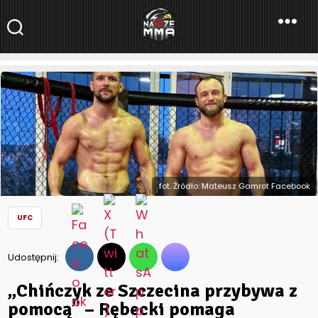
NaszeMMA
NaszeMMA.pl
»
Aktualności
»
Świat
»
UFC
»
„Chińczyk ze Szczecina
przybywa z pomocą” – Rębecki pomaga Gamrotowi w
przygotowaniach do debiutu w UFC
fot. Źródło: Mateusz Gamrot Facebook
UFC
Udostępnij:
„Chińczyk ze Szczecina przybywa z
pomocą” – Rębecki pomaga