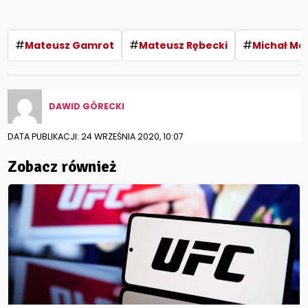
#
#
#
Mateusz Gamrot
Mateusz Rębecki
Michał Ma
DAWID GÓRECKI
DATA PUBLIKACJI: 24 WRZEŚNIA 2020, 10:07
Zobacz również