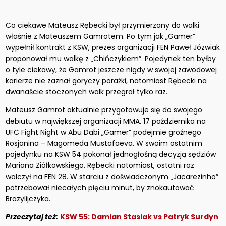
Co ciekawe Mateusz Rębecki był przymierzany do walki
właśnie z Mateuszem Gamrotem. Po tym jak „Gamer”
wypełnił kontrakt z KSW, prezes organizacji FEN Paweł Józwiak
proponował mu walkę z „Chińczykiem”. Pojedynek ten byłby
o tyle ciekawy, że Gamrot jeszcze nigdy w swojej zawodowej
karierze nie zaznał goryczy porażki, natomiast Rębecki na
dwanaście stoczonych walk przegrał tylko raz.
Mateusz Gamrot aktualnie przygotowuje się do swojego
debiutu w największej organizacji MMA. 17 października na
UFC Fight Night w Abu Dabi „Gamer” podejmie groźnego
Rosjanina – Magomeda Mustafaeva. W swoim ostatnim
pojedynku na KSW 54 pokonał jednogłośną decyzją sędziów
Mariana Ziółkowskiego. Rębecki natomiast, ostatni raz
walczył na FEN 28. W starciu z doświadczonym „Jacarezinho”
potrzebował niecałych pięciu minut, by znokautować
Brazylijczyka.
Przeczytaj też:
KSW 55: Damian Stasiak vs Patryk Surdyn