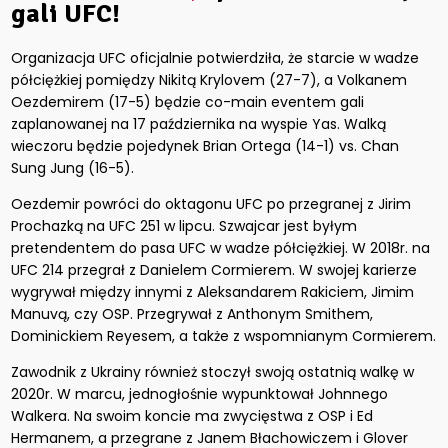
gali UFC!
Organizacja UFC oficjalnie potwierdziła, że starcie w wadze
półciężkiej pomiędzy Nikitą Krylovem (27-7), a Volkanem
Oezdemirem (17-5) będzie co-main eventem gali
zaplanowanej na 17 października na wyspie Yas. Walką
wieczoru będzie pojedynek Brian Ortega (14-1) vs. Chan
Sung Jung (16-5).
Oezdemir powróci do oktagonu UFC po przegranej z Jirim
Prochazką na UFC 251 w lipcu. Szwajcar jest byłym
pretendentem do pasa UFC w wadze półciężkiej. W 2018r. na
UFC 214 przegrał z Danielem Cormierem. W swojej karierze
wygrywał między innymi z Aleksandarem Rakiciem, Jimim
Manuvą, czy OSP. Przegrywał z Anthonym Smithem,
Dominickiem Reyesem, a także z wspomnianym Cormierem.
Zawodnik z Ukrainy również stoczył swoją ostatnią walkę w
2020r. W marcu, jednogłośnie wypunktował Johnnego
Walkera. Na swoim koncie ma zwycięstwa z OSP i Ed
Hermanem, a przegrane z Janem Błachowiczem i Glover