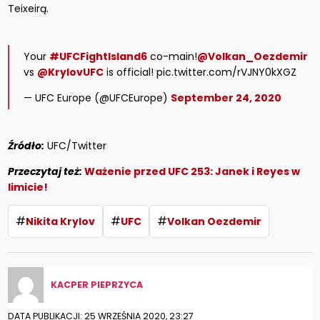
Teixeirą.
Your
#UFCFightIsland6
co-main!
@Volkan_Oezdemir
vs
@KrylovUFC
is official! pic.twitter.com/rVJNY0kXGZ
— UFC Europe (@UFCEurope)
September 24, 2020
Źródło:
UFC/Twitter
Przeczytaj też:
Ważenie przed UFC 253: Janek i Reyes w
limicie!
#
#
#
Nikita Krylov
UFC
Volkan Oezdemir
KACPER PIEPRZYCA
DATA PUBLIKACJI: 25 WRZEŚNIA 2020, 23:27