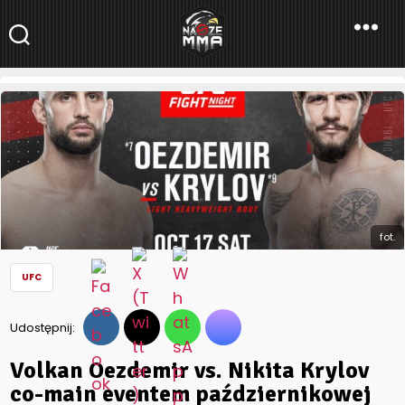
NaszeMMA
NaszeMMA.pl
»
Aktualności
»
Świat
»
UFC
»
Volkan Oezdemir vs.
Nikita Krylov co-main eventem październikowej gali UFC!
fot.
UFC
Udostępnij:
Volkan Oezdemir vs. Nikita Krylov
co-main eventem październikowej