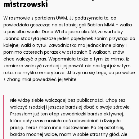
mistrzowski
W rozmowie z portalem UWM, JJ podtrzymała to, co
powiedziała goszcząc na ostatniej gali Babilon MMA – walka
o pas albo wcale. Dana White jasno określił, że warto by
Joanna stoczyła jeszcze jeden pojedynek zanim przystąpi do
kolejnej walki o tytuł. Zawodniczka ma jednak inne plany i
pomimo czterech porażek w ostatnich 6 walkach, znów
chce walczyć o pas. Wspomniała także o tym, że mimo, iż
zamierza walczyć rzadziej i jej powrót nie nastąpi już w tym
roku, nie myśli o emeryturze. JJ trzyma się tego, co po walce
z Zhang miał powiedzieć jej White.
Nie widzę siebie walczącej bez publiczności. Chcę też
walczyć rzadziej i jeszcze bardziej dbać o swoje zdrowie.
Przeszłam już ten etap zawodniczki bardzo aktywnej,
która cały czas musiała coś udowadniać i dźwigała
presję. Teraz mam inne nastawienie. Po tej ostatniej,
bardzo mocnej walce, mam w sobie straszny głód. Ale