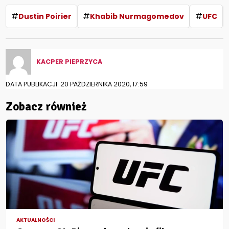
#
#
#
Dustin Poirier
Khabib Nurmagomedov
UFC
KACPER PIEPRZYCA
DATA PUBLIKACJI: 20 PAŹDZIERNIKA 2020, 17:59
Zobacz również
AKTUALNOŚCI