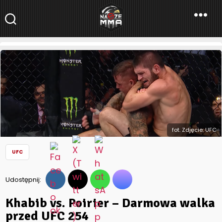
NaszeMMA
NaszeMMA.pl
»
Aktualności
»
Świat
»
UFC
»
Khabib vs. Poirier –
Darmowa walka przed UFC 254
fot. Zdjęcie: UFC
UFC
Udostępnij:
Khabib vs. Poirier – Darmowa walka
przed UFC 254