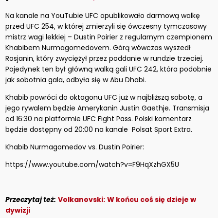
Na kanale na YouTubie UFC opublikowało darmową walkę
przed UFC 254, w której zmierzyli się ówczesny tymczasowy
mistrz wagi lekkiej – Dustin Poirier z regularnym czempionem
Khabibem Nurmagomedovem. Górą wówczas wyszedł
Rosjanin, który zwyciężył przez poddanie w rundzie trzeciej.
Pojedynek ten był główną walką gali UFC 242, która podobnie
jak sobotnia gala, odbyła się w Abu Dhabi.
Khabib powróci do oktagonu UFC już w najbliższą sobotę, a
jego rywalem będzie Amerykanin Justin Gaethje. Transmisja
od 16:30 na platformie UFC Fight Pass. Polski komentarz
będzie dostępny od 20:00 na kanale Polsat Sport Extra.
Khabib Nurmagomedov vs. Dustin Poirier:
https://www.youtube.com/watch?v=F9HqXzhGX5U
Przeczytaj też:
Volkanovski:
W końcu coś się dzieje w
dywizji