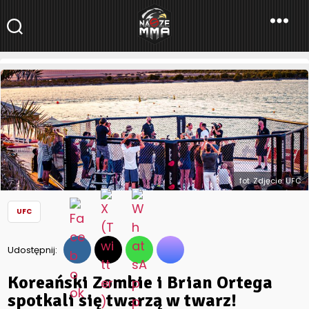
NaszeMMA
NaszeMMA.pl
»
Aktualności
»
Świat
»
UFC
»
Koreański Zombie i
Brian Ortega spotkali się twarzą w twarz! [Wideo]
fot. Zdjęcie: UFC
UFC
Udostępnij:
Koreański Zombie i Brian Ortega
spotkali się twarzą w twarz!