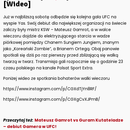
[Wideo]
Już w najbliższą sobotę odbędzie się kolejna gala UFC na
wyspie Yas. Swój debiut dla największej organizacji na świecie
zaliczy były mistrz KSW – Mateusz Gamrot, a w walce
wieczoru dojdzie do elektryzującego starcia w wadze
piórkowej pomiędzy Chanem Sungiem Jungiem, znanym
jako „Koreański Zombie”, a Brianem Ortegą. Obaj panowie
spotkali się dziś po raz pierwszy przed zbliżającą się walką
twarzą w twarz. Transmisja gali rozpocznie się o godzinie 23
czasu polskiego na kanale Polsat Sport Extra.
Poniżej wideo ze spotkania bohaterów walki wieczoru
https://www.instagram.com/p/CGXdTjYn8RF/
https://www.instagram.com/p/CGXgCvXJPmB/
Przeczytaj też:
Mateusz Gamrot vs Guram Kutateladze
– debiut Gamera w UFC!