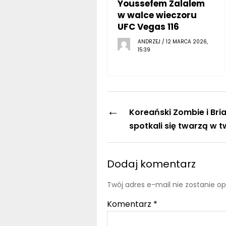
Youssefem Zalalem
w walce wieczoru
UFC Vegas 116
ANDRZEJ / 12 MARCA 2026,
15:39
←
Koreański Zombie i Bri
spotkali się twarzą w 
Dodaj komentarz
Twój adres e-mail nie zostanie o
Komentarz
*