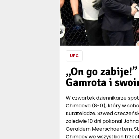
UFC
„On go zabije!
Gamrota i swoi
W czwartek dziennikarze spot
Chimaeva (8-0), który w sob
Kutateladze. Szwed czeczeńsk
zaledwie 10 dni pokonał Johna
Geraldem Meerschaertem. Staty
Chimaev we wszystkich trzech 