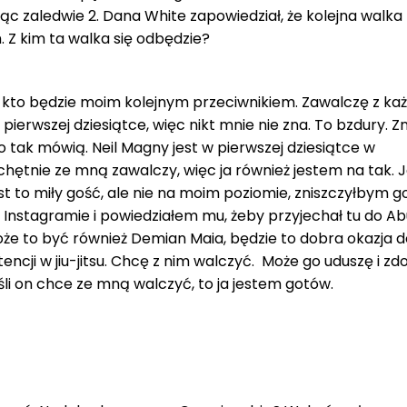
jąc zaledwie 2. Dana White zapowiedział, że kolejna walka
 Z kim ta walka się odbędzie?
 kto będzie moim kolejnym przeciwnikiem. Zawalczę z ka
pierwszej dziesiątce, więc nikt mnie nie zna. To bzdury. Z
go tak mówią. Neil Magny jest w pierwszej dziesiątce w
 chętnie ze mną zawalczy, więc ja również jestem na tak. J
est to miły gość, ale nie na moim poziomie, zniszczyłbym go
Instagramie i powiedziałem mu, żeby przyjechał tu do Ab
że to być również Demian Maia, będzie to dobra okazja d
ncji w jiu-jitsu. Chcę z nim walczyć. Może go uduszę i z
li on chce ze mną walczyć, to ja jestem gotów.