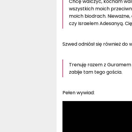
Chcę walczyć, kocham wal
wszystkich moich przeciwni
moich biodrach. Nieważne,
czy Israelem Adesanyą. Cię
Szwed odniósł się również do
Trenuję razem z Guramem i 
zabije tam tego gościa.
Pełen wywiad: