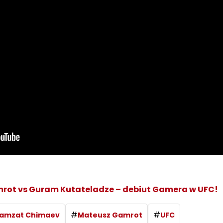
rot vs Guram Kutateladze – debiut Gamera w UFC!
#
#
amzat Chimaev
Mateusz Gamrot
UFC