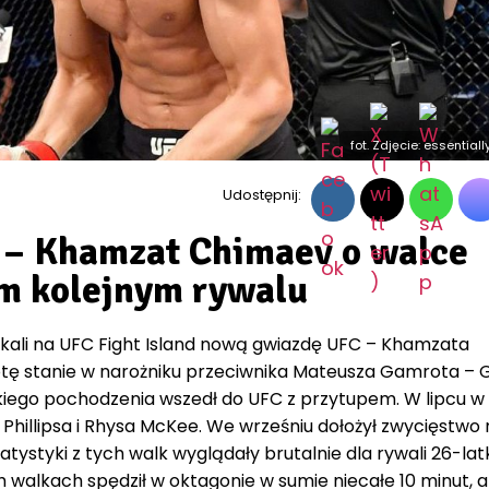
fot. Zdjęcie: essential
Udostępnij:
” – Khamzat Chimaev o walce
m kolejnym rywalu
kali na UFC Fight Island nową gwiazdę UFC – Khamzata
otę stanie w narożniku przeciwnika Mateusza Gamrota –
iego pochodzenia wszedł do UFC z przytupem. W lipcu w
 Phillipsa i Rhysa McKee. We wrześniu dołożył zwycięstwo
styki z tych walk wyglądały brutalnie dla rywali 26-lat
walkach spędził w oktagonie w sumie niecałe 10 minut, a