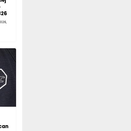
iej
o
326
026,
can