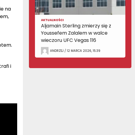
ie na
nem,
AKTUALNOŚCI
Aljamain Sterling zmierzy się z
Youssefem Zalalem w walce
wieczoru UFC Vegas 116
otem.
ANDRZEJ / 12 MARCA 2026, 15:39
afi i