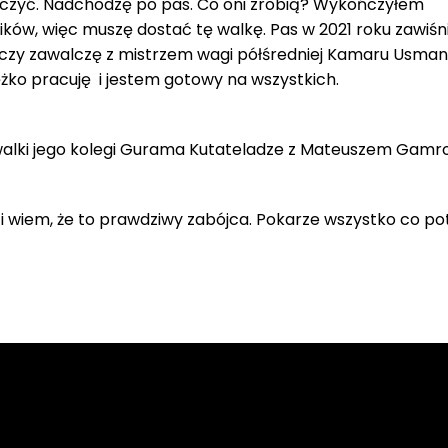
czyć. Nadchodzę po pas. Co oni zrobią? Wykończyłem
ków, więc muszę dostać tę walkę. Pas w 2021 roku zawiśn
 czy zawalczę z mistrzem wagi półśredniej Kamaru Usma
żko pracuję i jestem gotowy na wszystkich.
 walki jego kolegi Gurama Kutateladze z Mateuszem Gamr
wiem, że to prawdziwy zabójca. Pokarze wszystko co potr