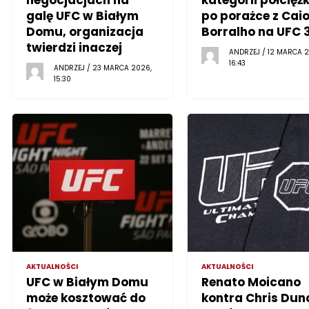
negocjacjach na
kategorii półciężk
galę UFC w Białym
po porażce z Cai
Domu, organizacja
Borralho na UFC 
twierdzi inaczej
ANDRZEJ / 12 MARCA 2
16:43
ANDRZEJ / 23 MARCA 2026,
15:30
AKTUALNOŚCI
AKTUALNOŚCI
UFC w Białym Domu
Renato Moicano
może kosztować do
kontra Chris Dun