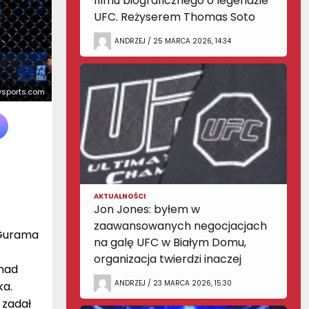
filmu biograficznego o legendzie
UFC. Reżyserem Thomas Soto
ANDRZEJ / 25 MARCA 2026, 14:34
lysports.com
AKTUALNOŚCI
Jon Jones: byłem w
zaawansowanych negocjacjach
 Gurama
na galę UFC w Białym Domu,
organizacja twierdzi inaczej
 nad
ANDRZEJ / 23 MARCA 2026, 15:30
ka.
 zadał