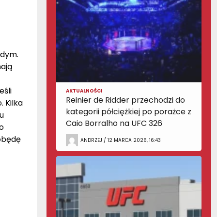
żdym.
nają
eśli
AKTUALNOŚCI
Reinier de Ridder przechodzi do
. Kilka
kategorii półciężkiej po porażce z
u
Caio Borralho na UFC 326
o
dobędę
ANDRZEJ / 12 MARCA 2026, 16:43