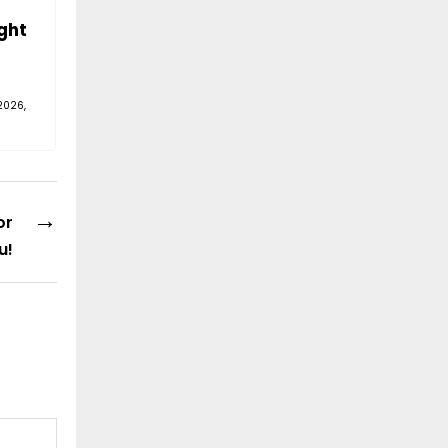
ght
2026,
→
or
u!