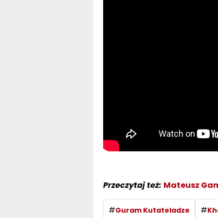
Przeczytaj też:
Mateusz Gam
#
#
Guram Kutateladze
Kh