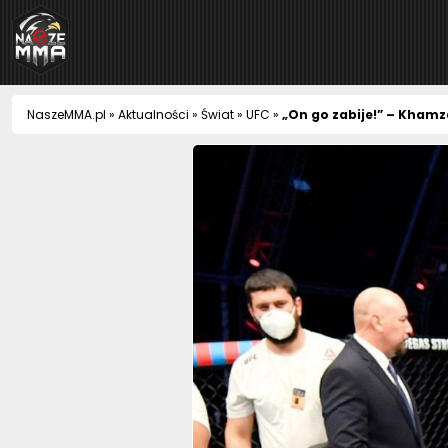
NaszeMMA
NaszeMMA.pl
»
Aktualności
»
Świat
»
UFC
»
„On go zabije!” – Kham