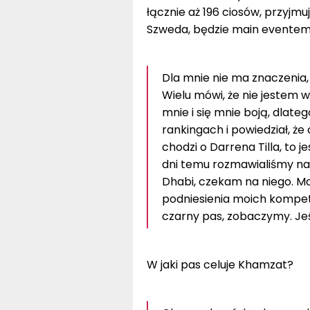
łącznie aż 196 ciosów, przyjmu
Szweda, będzie main eventem.
Dla mnie nie ma znaczenia,
Wielu mówi, że nie jestem w 
mnie i się mnie boją, dlate
rankingach i powiedział, że
chodzi o Darrena Tilla, to j
dni temu rozmawialiśmy na 
Dhabi, czekam na niego. Mo
podniesienia moich kompete
czarny pas, zobaczymy. Jeś
W jaki pas celuje Khamzat?