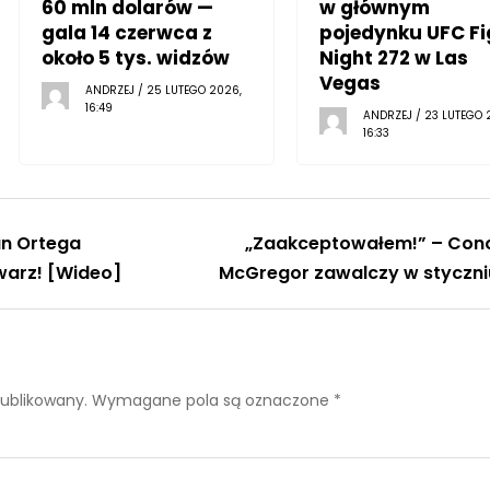
60 mln dolarów —
w głównym
gala 14 czerwca z
pojedynku UFC Fi
około 5 tys. widzów
Night 272 w Las
Vegas
ANDRZEJ / 25 LUTEGO 2026,
16:49
ANDRZEJ / 23 LUTEGO 
16:33
an Ortega
„Zaakceptowałem!” – Con
twarz! [Wideo]
McGregor zawalczy w styczni
publikowany.
Wymagane pola są oznaczone
*