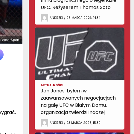
filmu biograficznego o legendzie
UFC. Reżyserem Thomas Soto
ANDRZEJ / 25 MARCA 2026, 14:34
: PolsatSport
AKTUALNOŚCI
Jon Jones: byłem w
zaawansowanych negocjacjach
na galę UFC w Białym Domu,
wygrać.
organizacja twierdzi inaczej
ANDRZEJ / 23 MARCA 2026, 15:30