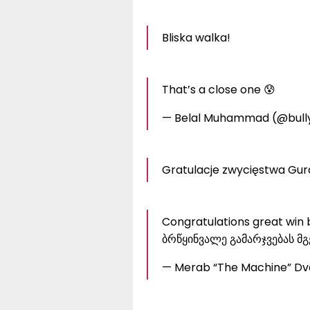
Bliska walka!
That’s a close one 😰
— Belal Muhammad (@bull
Gratulacje zwycięstwa Gura
Congratulations great win
ბრწყინვალე გამარჯვებას მგე
— Merab “The Machine” Dval