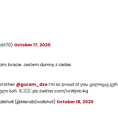
yb170)
October 17, 2020
m, bracie. Jestem dumny z ciebie.
 brother
@guram_dze
I’m so proud of you. გილოცავ გურ
ლი ხარ. 💪🇬🇪 pic.twitter.com/nrWjnlc4uj
ishvili (@MerabDvalishvil)
October 18, 2020