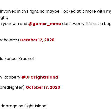
nvolved in this fight, so maybe I looked at it more with m
ight.
 your win and
@gamer_mma
don't worry. It's just a be
lachowicz)
October 17, 2020
o końca. Kradzież
sh. Robbery
#UFCFightIsland
bredFighter)
October 17, 2020
 dobrego na Fight Island.