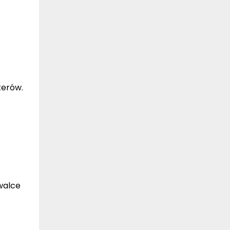
terów.
walce