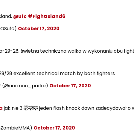
sland.
@ufc
#FightIsland6
SOSufc)
October 17, 2020
 29-28, świetna techniczna walka w wykonaniu obu figh
29/28 excellent technical match by both fighters
E (@norman_parke)
October 17, 2020
a
jak nie 3 🤯🤯🤯 jeden flash knock down zadecydował o 
shZombieMMA)
October 17, 2020