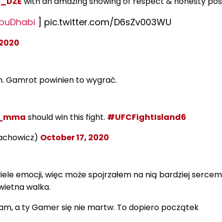
_DZE
with an amazing showing of respect & honesty post
buDhabi
] pic.twitter.com/D6sZv003WU
 2020
m. Gamrot powinien to wygrać.
_mma
should win this fight.
#UFCFightIsland6
lachowicz)
October 17, 2020
iele emocji, więc może spojrzałem na nią bardziej sercem,
wietna walka.
am, a ty Gamer się nie martw. To dopiero początek