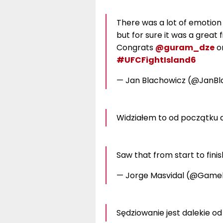
There was a lot of emotion i
but for sure it was a great f
Congrats
@guram_dze
on
#UFCFightIsland6
— Jan Blachowicz (@JanB
Widziałem to od początku d
Saw that from start to fini
— Jorge Masvidal (@Game
Sędziowanie jest dalekie od