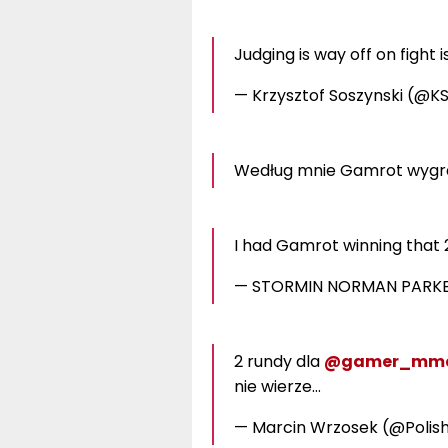
Judging is way off on fight i
— Krzysztof Soszynski (@K
Według mnie Gamrot wygrał
I had Gamrot winning that 
— STORMIN NORMAN PARK
2 rundy dla
@gamer_mm
nie wierze…
— Marcin Wrzosek (@Poli