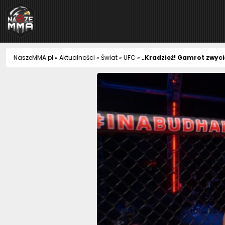
NaszeMMA
NaszeMMA.pl
»
Aktualności
»
Świat
»
UFC
»
„Kradzież! Gamrot zwyci