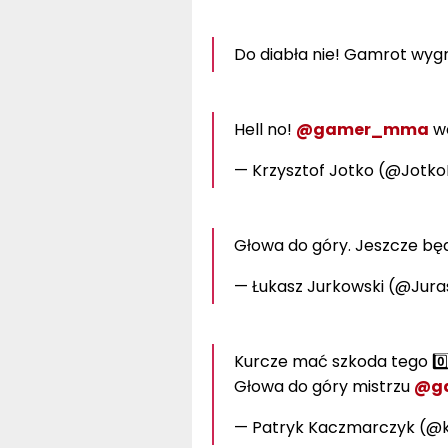
Do diabła nie! Gamrot wygr
Hell no!
@gamer_mma
wo
— Krzysztof Jotko (@Jot
Głowa do góry. Jeszcze będz
— Łukasz Jurkowski (@Ju
Kurcze mać szkoda tego 0️⃣
Głowa do góry mistrzu
@g
— Patryk Kaczmarczyk (