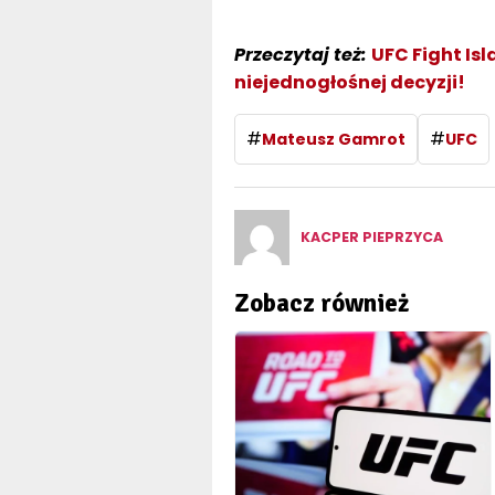
Przeczytaj też:
UFC Fight Is
niejednogłośnej decyzji!
#
#
Mateusz Gamrot
UFC
KACPER PIEPRZYCA
Zobacz również