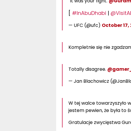
"It was your fight."
@Guram
[
#InAbuDhabi
|
@VisitA
— UFC (@ufc)
October 17,
Kompletnie się nie zgadza
Totally disagree.
@gamer
— Jan Blachowicz (@JanB
W tej walce towarzyszyło w
jestem pewien, że była to ś
Gratulacje zwycięstwa Gur