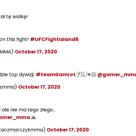
ał tę walkę!
n this fight!
#UFCFightIsland6
koMMA)
October 17, 2020
ie top dywizji.
#teamGamrot
🇵🇱👊🏻
@gamer_mm
rasmma)
October 17, 2020
 ale nie ma tego złego…
amer_mma
🙏
@kaczmarczykmma)
October 17, 2020