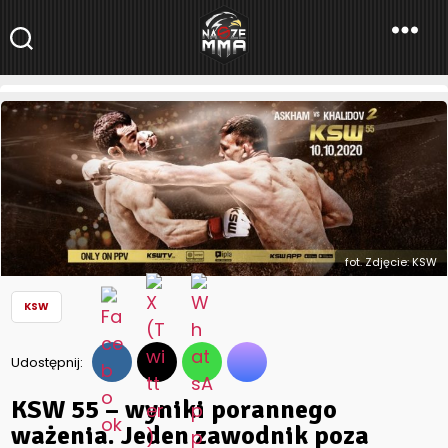
NaszeMMA
NaszeMMA.pl
»
Aktualności
»
Polskie MMA
»
KSW
»
KSW 55 – wyniki
porannego ważenia. Jeden zawodnik poza limitem
fot. Zdjęcie: KSW
KSW
Udostępnij:
KSW 55 – wyniki porannego
ważenia. Jeden zawodnik poza