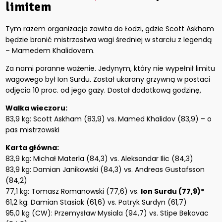
limitem
Tym razem organizacja zawita do Łodzi, gdzie Scott Askham
będzie bronić mistrzostwa wagi średniej w starciu z legendą
– Mamedem Khalidovem.
Za nami poranne ważenie. Jedynym, który nie wypełnił limitu
wagowego był Ion Surdu. Został ukarany grzywną w postaci
odjęcia 10 proc. od jego gaży. Dostał dodatkową godzinę,
Walka wieczoru:
83,9 kg: Scott Askham (83,9) vs. Mamed Khalidov (83,9) – o
pas mistrzowski
Karta główna:
83,9 kg: Michał Materla (84,3) vs. Aleksandar Ilic (84,3)
83,9 kg: Damian Janikowski (84,3) vs. Andreas Gustafsson
(84,2)
77,1 kg: Tomasz Romanowski (77,6) vs.
Ion Surdu (77,9)*
61,2 kg: Damian Stasiak (61,6) vs. Patryk Surdyn (61,7)
95,0 kg (CW): Przemysław Mysiala (94,7) vs. Stipe Bekavac