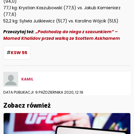
(94,0)
77,1 kg: Krystian Kaszubowski (77,5) vs. Jakub Kamieniarz
(77,6)
52,2 kg: Sylwia Juśkiewicz (51,7) vs. Karolina Wójcik (51,5)
Przeczytaj też:
„Podchodzę do niego z szacunkiem” –
Mamed Khalidov przed walką ze Scottem Askhamem
#
KSW 55
KAMIL
DATA PUBLIKACJI: 9 PAŹDZIERNIKA 2020, 12:19
Zobacz również