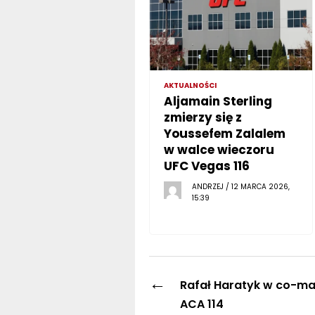
AKTUALNOŚCI
Aljamain Sterling
zmierzy się z
Youssefem Zalalem
w walce wieczoru
UFC Vegas 116
ANDRZEJ / 12 MARCA 2026,
15:39
←
Rafał Haratyk w co-ma
ACA 114