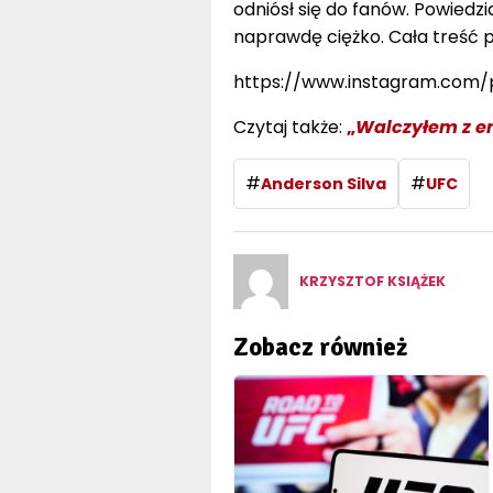
odniósł się do fanów. Powiedzi
naprawdę ciężko. Cała treść p
https://www.instagram.com
Czytaj także:
„
Walczyłem z em
#
#
Anderson Silva
UFC
KRZYSZTOF KSIĄŻEK
Zobacz również