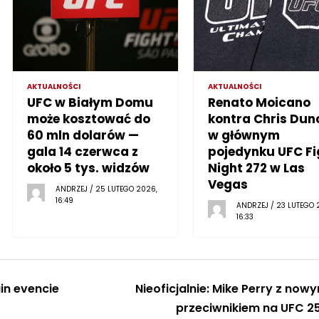
AKTUALNOŚCI
AKTUALNOŚCI
UFC w Białym Domu
Renato Moicano
może kosztować do
kontra Chris Dun
60 mln dolarów —
w głównym
gala 14 czerwca z
pojedynku UFC Fi
około 5 tys. widzów
Night 272 w Las
Vegas
ANDRZEJ / 25 LUTEGO 2026,
16:49
ANDRZEJ / 23 LUTEGO 
16:33
in evencie
Nieoficjalnie: Mike Perry z now
przeciwnikiem na UFC 2