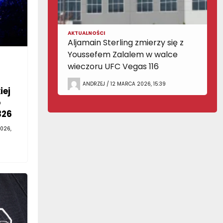
AKTUALNOŚCI
Aljamain Sterling zmierzy się z
Youssefem Zalalem w walce
wieczoru UFC Vegas 116
ANDRZEJ / 12 MARCA 2026, 15:39
iej
o
326
026,