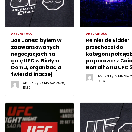
AKTUALNOŚCI
AKTUALNOŚCI
Jon Jones: byłem w
Reinier de Ridder
zaawansowanych
przechodzi do
negocjacjach na
kategorii półciężk
galę UFC w Białym
po porażce z Cai
Domu, organizacja
Borralho na UFC 
twierdzi inaczej
ANDRZEJ / 12 MARCA 2
16:43
ANDRZEJ / 23 MARCA 2026,
15:30