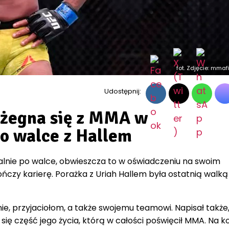
fot. Zdjęcie: mma
Udostępnij:
 żegna się z MMA w
o walce z Hallem
jalnie po walce, obwieszcza to w oświadczeniu na swoim
ończy karierę. Porażka z Uriah Hallem była ostatnią walką
nie, przyjaciołom, a także swojemu teamowi. Napisał także, 
się część jego życia, którą w całości poświęcił MMA. Na k