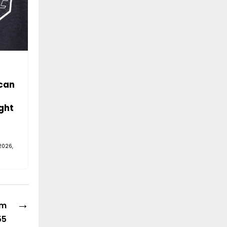
can
ght
2026,
→
ym
55