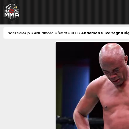
NaszeMMA
NaszeMMA.pl
»
Aktualności
»
Świat
»
UFC
»
Anderson Silva żegna si