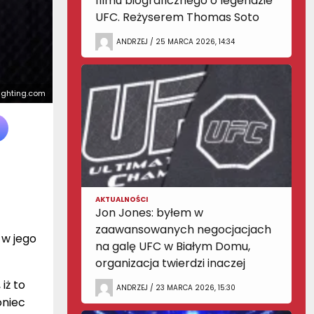
filmu biograficznego o legendzie
UFC. Reżyserem Thomas Soto
ANDRZEJ / 25 MARCA 2026, 14:34
fighting.com
AKTUALNOŚCI
Jon Jones: byłem w
zaawansowanych negocjacjach
 w jego
na galę UFC w Białym Domu,
organizacja twierdzi inaczej
iż to
ANDRZEJ / 23 MARCA 2026, 15:30
oniec