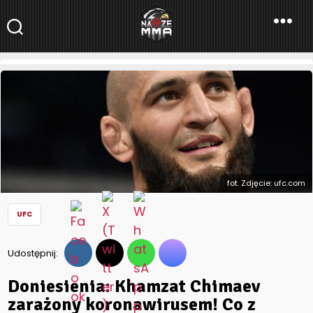
NaszeMMA
NaszeMMA.pl
»
Aktualności
»
Świat
»
UFC
»
Doniesienia: Khamzat
Chimaev zarażony koronawirusem! Co z walką z Leonem
Edwardsem?
fot. Zdjęcie: ufc.com
UFC
Udostępnij:
Doniesienia: Khamzat Chimaev
zarażony koronawirusem! Co z