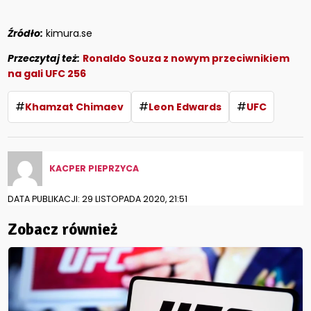
Źródło:
kimura.se
Przeczytaj też:
Ronaldo Souza z nowym przeciwnikiem
na gali UFC 256
#
#
#
Khamzat Chimaev
Leon Edwards
UFC
KACPER PIEPRZYCA
DATA PUBLIKACJI: 29 LISTOPADA 2020, 21:51
Zobacz również