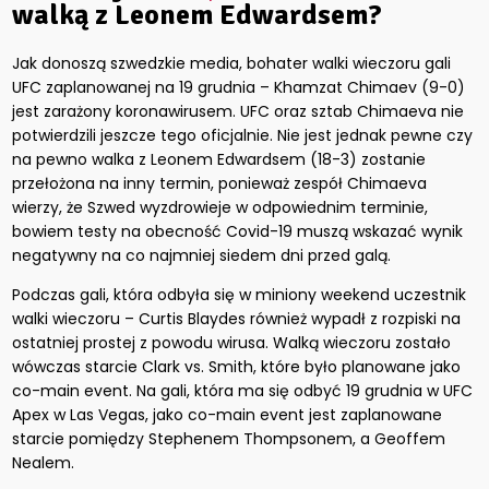
walką z Leonem Edwardsem?
Jak donoszą szwedzkie media, bohater walki wieczoru gali
UFC zaplanowanej na 19 grudnia – Khamzat Chimaev (9-0)
jest zarażony koronawirusem. UFC oraz sztab Chimaeva nie
potwierdzili jeszcze tego oficjalnie. Nie jest jednak pewne czy
na pewno walka z Leonem Edwardsem (18-3) zostanie
przełożona na inny termin, ponieważ zespół Chimaeva
wierzy, że Szwed wyzdrowieje w odpowiednim terminie,
bowiem testy na obecność Covid-19 muszą wskazać wynik
negatywny na co najmniej siedem dni przed galą.
Podczas gali, która odbyła się w miniony weekend uczestnik
walki wieczoru – Curtis Blaydes również wypadł z rozpiski na
ostatniej prostej z powodu wirusa. Walką wieczoru zostało
wówczas starcie Clark vs. Smith, które było planowane jako
co-main event. Na gali, która ma się odbyć 19 grudnia w UFC
Apex w Las Vegas, jako co-main event jest zaplanowane
starcie pomiędzy Stephenem Thompsonem, a Geoffem
Nealem.