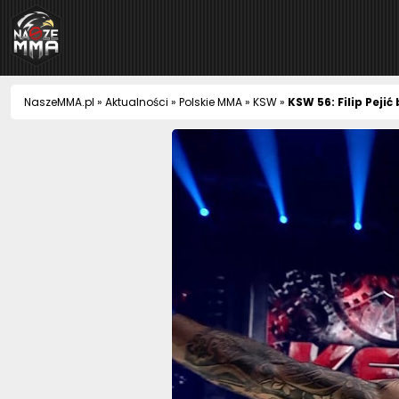
NaszeMMA
NaszeMMA.pl
»
Aktualności
»
Polskie MMA
»
KSW
»
KSW 56: Filip Peji