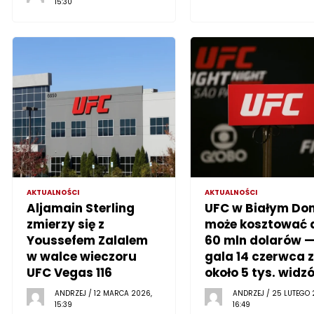
15:30
AKTUALNOŚCI
AKTUALNOŚCI
Aljamain Sterling
UFC w Białym Do
zmierzy się z
może kosztować 
Youssefem Zalalem
60 mln dolarów 
w walce wieczoru
gala 14 czerwca z
UFC Vegas 116
około 5 tys. widz
ANDRZEJ / 12 MARCA 2026,
ANDRZEJ / 25 LUTEGO 
15:39
16:49