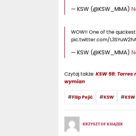
— KSW (@KSW_MMA)
N
WOW!! One of the quickest kn
pic.twitter.com/L3SYuW2h
— KSW (@KSW_MMA)
N
Czytaj także:
KSW 56: Torres 
wymian
#
#
#
Filip Pejić
KSW
KSW 
KRZYSZTOF KSIĄŻEK