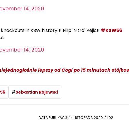
ovember 14, 2020
ockouts in KSW history!!! Filip 'Nitro' Pejic!!
#KSW56
Ac
ovember 14, 2020
niejednogłośnie lepszy od Cogi po 15 minutach stójk
#
56
Sebastian Rajewski
DATA PUBLIKACJI: 14 LISTOPADA 2020, 21:02