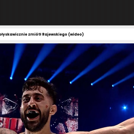
ć błyskawicznie zmiótł Rajewskiego (wideo)