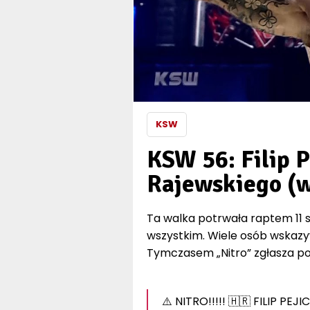
KSW
KSW 56: Filip P
Rajewskiego (
Ta walka potrwała raptem 11 se
wszystkim. Wiele osób wskazyw
Tymczasem „Nitro” zgłasza po
⚠️ NITRO!!!!! 🇭🇷 FILIP PEJIC