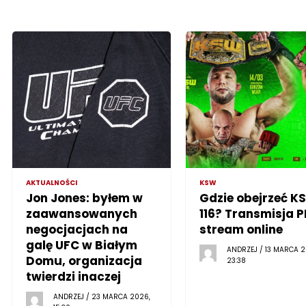
AKTUALNOŚCI
KSW
Jon Jones: byłem w
Gdzie obejrzeć K
zaawansowanych
116? Transmisja P
negocjacjach na
stream online
galę UFC w Białym
ANDRZEJ / 13 MARCA 2
Domu, organizacja
23:38
twierdzi inaczej
ANDRZEJ / 23 MARCA 2026,