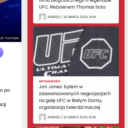
filmu biograficznego o legendzie
UFC. Reżyserem Thomas Soto
ANDRZEJ / 25 MARCA 2026, 14:34
fot. YouTube
AKTUALNOŚCI
Jon Jones: byłem w
ło po
zaawansowanych negocjacjach
na galę UFC w Białym Domu,
cji
organizacja twierdzi inaczej
ANDRZEJ / 23 MARCA 2026, 15:30