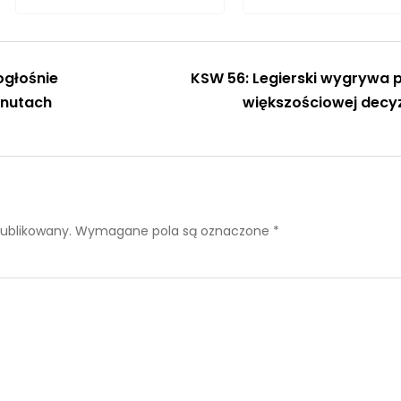
ogłośnie
KSW 56: Legierski wygrywa 
inutach
większościowej decyz
publikowany.
Wymagane pola są oznaczone
*