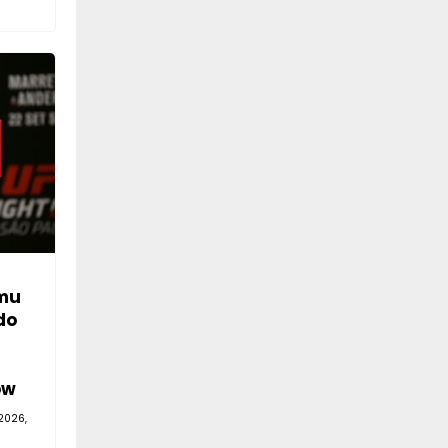
mu
do
—
ów
2026,