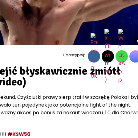
Udostępnij:
ejić błyskawicznie zmiótł
wideo)
kund. Czyściutki prawy sierp trafił w szczękę Polaka i by
ało ten pojedynek jako potencjalne fight of the night.
ważny akces po bonus za nokaut wieczoru. 1:0 dla Chorwa
!!!!
#KSW56