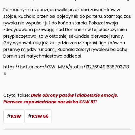
Po mocnym rozpoczęciu walki przez obu zawodników w
stójce, Ruchała przeniósł pojedynek do parteru. Stamtąd zaś
rywala nie wypuścił już do końca starcia. Pokazał swoją
zdecydowaną przewagę nad Dominem w tej płaszczyźnie i
przypieczętował to w ostatniej sekundzie pierwszej rundy.
Gdy wydawało się już, że sędzia zaraz zaprosi fighterów na
przerwę między rundami, Ruchała założył rywalowi balachę.
Domin zaś natychmiastowo odklepał.
https://twitter.com/KSW_MMA/status/132769491638703718
4
Czytaj także:
Dwie obrony pasów i diabelskie emocje.
Pierwsze zapowiedziane nazwiska KSW 57!
#
#
KSW
KSW 56