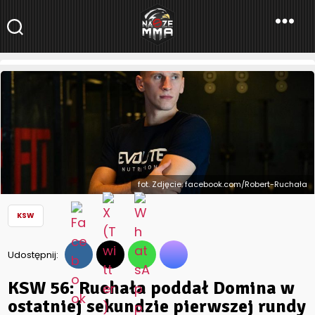
NaszeMMA
NaszeMMA.pl
»
Aktualności
»
Polskie MMA
»
KSW
»
KSW 56: Ruchała
poddał Domina w ostatniej sekundzie pierwszej rundy
fot. Zdjęcie: facebook.com/Robert-Ruchała
KSW
Udostępnij:
KSW 56: Ruchała poddał Domina w
ostatniej sekundzie pierwszej rundy