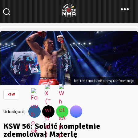
NaszeMMA
NaszeMMA.pl
»
Aktualności
»
Polskie MMA
»
KSW
»
KSW 56: Soldić
kompletnie zdemolował Materlę
fot. fot. facebook.com/konfrontacja
KSW
Udostępnij:
KSW 56: Soldić kompletnie
zdemolował Materlę