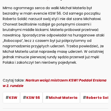
Mimo ogromnego serca do walki Michał Materla był
bezradny w main evencie KSW 56. Od samego początku
Roberto Soldić narzucił swój styl i nie dał szans Michałowi.
Chorwat bezlitośnie rozbijał go potężnymi ciosami i
brutalnymi middle kickami. Materla próbował przetrwać
nawałnicę. Sporadycznie odpowiadał na huraganowe ataki
„Robocopa”, lecz z czasem był już półprzytomny od
nagromadzenia przyjętych uderzeń. Trzeba powiedzieć, że
Michał Materla ustał naprawdę masę uderzeń. W ostatniej
jednak minucie pierwszej rundy sędzia przerwał już męki
Polaka i zakończył ten nierówny pojedynek.
Czytaj także:
Narkun wciąż mistrzem KSW! Poddał Erslana
w 2. rundzie
#
#
#
#
KSW
KSW 56
Michał Materla
Roberto Sold