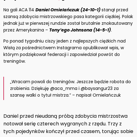
Na gali ACA 114
Daniel Omielańczuk (24-10-1)
stanął przed
szansą zdobycia mistrzowskiego pasa kategorii ciężkiej. Polak
jednak już w pierwszej rundzie został brutalnie znokautowany
przez Amerykanina –
Tony’ego Johnsona (14-5-1)
.
Po ponad tygodniu ciszy jeden z najlepszych ciężkich nad
Wisłą za pośrednictwem Instagrama opublikował wpis, w
którym podziękował federacji i zapowiedział powrót do
treningów.
„Wracam powoli do treningów. Jeszcze będzie robota do
zrobienia. Dziękuję @aca_mma i @baysangur23 za
szansę walki o tytuł mistrza.” – napisał Omielańczuk
Daniel przed nieudaną próbą zdobycia mistrzostwa
notował serię czterech wygranych z rzędu. Trzy z
tych pojedynków kończył przed czasem, torując sobie