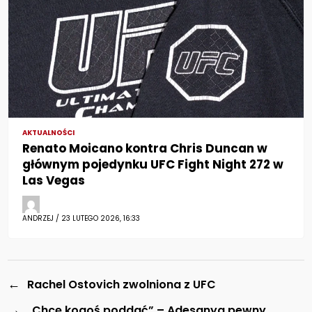
AKTUALNOŚCI
Renato Moicano kontra Chris Duncan w
głównym pojedynku UFC Fight Night 272 w
Las Vegas
ANDRZEJ / 23 LUTEGO 2026, 16:33
←
Rachel Ostovich zwolniona z UFC
→
„Chcę kogoś poddać” – Adesanya pewny