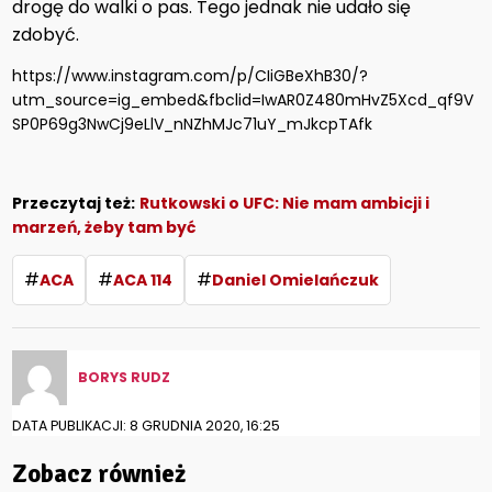
drogę do walki o pas. Tego jednak nie udało się
zdobyć.
https://www.instagram.com/p/CIiGBeXhB30/?
utm_source=ig_embed&fbclid=IwAR0Z480mHvZ5Xcd_qf9V
SP0P69g3NwCj9eLlV_nNZhMJc71uY_mJkcpTAfk
Przeczytaj też:
Rutkowski o UFC: Nie mam ambicji i
marzeń, żeby tam być
#
#
#
ACA
ACA 114
Daniel Omielańczuk
BORYS RUDZ
DATA PUBLIKACJI: 8 GRUDNIA 2020, 16:25
Zobacz również