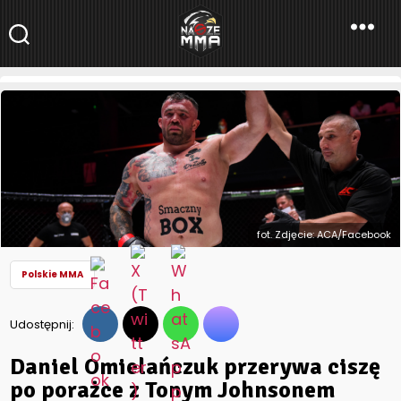
NaszeMMA
NaszeMMA.pl
»
Aktualności
»
Polskie MMA
»
Daniel Omielańczuk
przerywa ciszę po porażce z Tonym Johnsonem
fot. Zdjęcie: ACA/Facebook
Polskie MMA
Udostępnij:
Daniel Omielańczuk przerywa ciszę
po porażce z Tonym Johnsonem