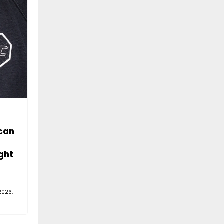
can
ght
2026,