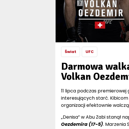
Świat
UFC
Darmowa walka 
Volkan Oezdem
11 lipca podczas premierowej g
interesujących starć. Kibico
organizacji efektownie walc
„Denisa” w Abu Zabi stanął n
Oezdemira (17-5)
. Marzenia 