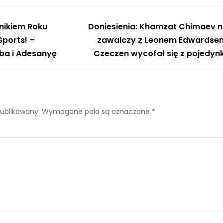
nikiem Roku
Doniesienia: Khamzat Chimaev n
ports! –
zawalczy z Leonem Edwardse
ba i Adesanyę
Czeczen wycofał się z pojedyn
publikowany.
Wymagane pola są oznaczone
*