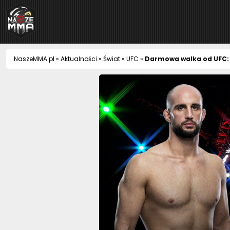
NaszeMMA
NaszeMMA.pl
»
Aktualności
»
Świat
»
UFC
»
Darmowa walka od UFC: 