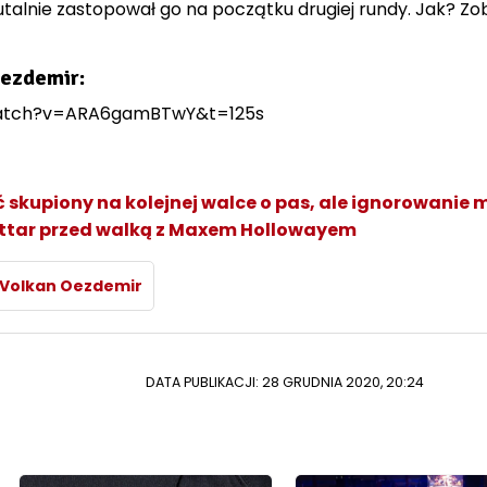
rutalnie zastopował go na początku drugiej rundy. Jak? Zo
Oezdemir:
watch?v=ARA6gamBTwY&t=125s
 skupiony na kolejnej walce o pas, ale ignorowanie 
attar przed walką z Maxem Hollowayem
Volkan Oezdemir
DATA PUBLIKACJI: 28 GRUDNIA 2020, 20:24