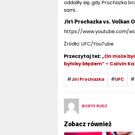
oddaliły się, gdy Prochazka b
sami…
Jiri Prochazka vs. Volkan 
https://www.youtube.com/
Źródło: UFC/YouTube
Przeczytaj też:
„On może być
byłoby błędem” – Calvin K
#
#
#
Jiri Prochazka
UFC
BORYS RUDZ
Zobacz również