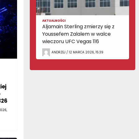
AKTUALNOŚCI
Aljamain Sterling zmierzy się z
Youssefem Zalalem w walce
wieczoru UFC Vegas 116
ANDRZEJ / 12 MARCA 2026, 15:39
iej
o
326
026,