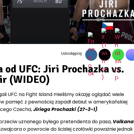
Udostępnij:
od UFC: Jiri Prochazka vs.
ir (WIDEO)
ali UFC na Fight Island mieliśmy okazję oglądać wiele
m w pamięć z pewnością zapadł debiut w amerykańskiej
zącego Czecha,
Jiriego Prochazki (27-3-1)
.
aprzeciw uznanego byłego pretendenta do pasa,
Volkana
Szwajcara o powrocie do ścisłej czołówki poważnie jednak