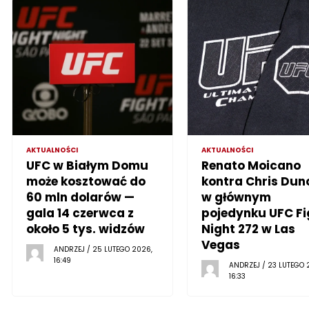
AKTUALNOŚCI
AKTUALNOŚCI
UFC w Białym Domu
Renato Moicano
może kosztować do
kontra Chris Dun
60 mln dolarów —
w głównym
gala 14 czerwca z
pojedynku UFC Fi
około 5 tys. widzów
Night 272 w Las
Vegas
ANDRZEJ / 25 LUTEGO 2026,
16:49
ANDRZEJ / 23 LUTEGO 
16:33