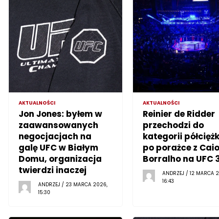
AKTUALNOŚCI
AKTUALNOŚCI
Jon Jones: byłem w
Reinier de Ridder
zaawansowanych
przechodzi do
negocjacjach na
kategorii półciężk
galę UFC w Białym
po porażce z Cai
Domu, organizacja
Borralho na UFC 
twierdzi inaczej
ANDRZEJ / 12 MARCA 2
16:43
ANDRZEJ / 23 MARCA 2026,
15:30