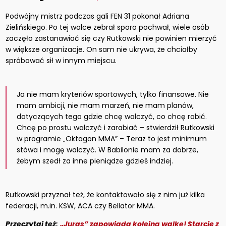
Podwójny mistrz podczas gali FEN 31 pokonał Adriana
Zielińskiego. Po tej walce zebrał sporo pochwał, wiele osób
zaczęło zastanawiać się czy Rutkowski nie powinien mierzyć
w większe organizacje. On sam nie ukrywa, że chciałby
spróbować sił w innym miejscu.
Ja nie mam kryteriów sportowych, tylko finansowe. Nie
mam ambicji, nie mam marzeń, nie mam planów,
dotyczących tego gdzie chcę walczyć, co chcę robić.
Chcę po prostu walczyć i zarabiać – stwierdził Rutkowski
w programie „Oktagon MMA” – Teraz to jest minimum
stówa i mogę walczyć. W Babilonie mam za dobrze,
żebym szedł za inne pieniądze gdzieś indziej.
Rutkowski przyznał też, że kontaktowało się z nim już kilka
federacji, m.in. KSW, ACA czy Bellator MMA.
Przeczytaj też:
„Juras” zapowiada kolejną walkę! Starcie z