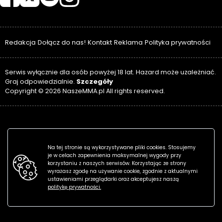
Redakcja
Dołącz do nas!
Kontakt
Reklama
Polityka prywatności
Serwis wyłącznie dla osób powyżej 18 lat. Hazard może uzależniać.
Szczegóły
Graj odpowiedzialnie.
Copyright © 2026 NaszeMMA.pl All rights reserved.
Na tej stronie są wykorzystywane pliki cookies. Stosujemy
je w celach zapewnienia maksymalnej wygody przy
korzystaniu z naszych serwisów. Korzystając ze strony
wyrażasz zgodę na używanie cookie, zgodnie z aktualnymi
ustawieniami przeglądarki oraz akceptujesz naszą
politykę prywatności.