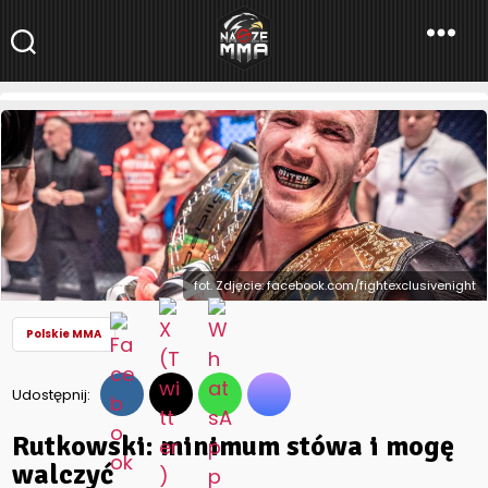
NaszeMMA
NaszeMMA.pl
»
Aktualności
»
Polskie MMA
»
Rutkowski: minimum
stówa i mogę walczyć
fot. Zdjęcie: facebook.com/fightexclusivenight
Polskie MMA
Udostępnij:
Rutkowski: minimum stówa i mogę
walczyć