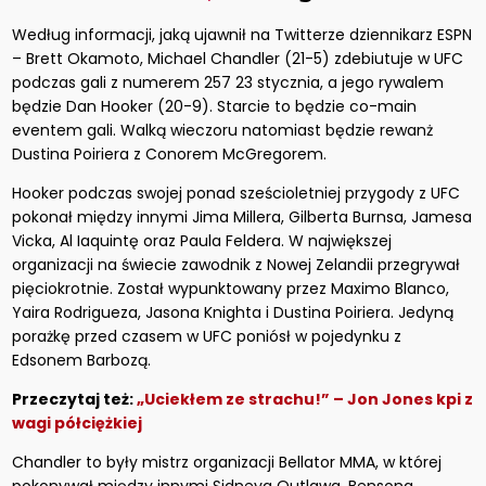
Według informacji, jaką ujawnił na Twitterze dziennikarz ESPN
– Brett Okamoto, Michael Chandler (21-5) zdebiutuje w UFC
podczas gali z numerem 257 23 stycznia, a jego rywalem
będzie Dan Hooker (20-9). Starcie to będzie co-main
eventem gali. Walką wieczoru natomiast będzie rewanż
Dustina Poiriera z Conorem McGregorem.
Hooker podczas swojej ponad sześcioletniej przygody z UFC
pokonał między innymi Jima Millera, Gilberta Burnsa, Jamesa
Vicka, Al Iaquintę oraz Paula Feldera. W największej
organizacji na świecie zawodnik z Nowej Zelandii przegrywał
pięciokrotnie. Został wypunktowany przez Maximo Blanco,
Yaira Rodrigueza, Jasona Knighta i Dustina Poiriera. Jedyną
porażkę przed czasem w UFC poniósł w pojedynku z
Edsonem Barbozą.
Przeczytaj też:
„Uciekłem ze strachu!” – Jon Jones kpi z
wagi półciężkiej
Chandler to były mistrz organizacji Bellator MMA, w której