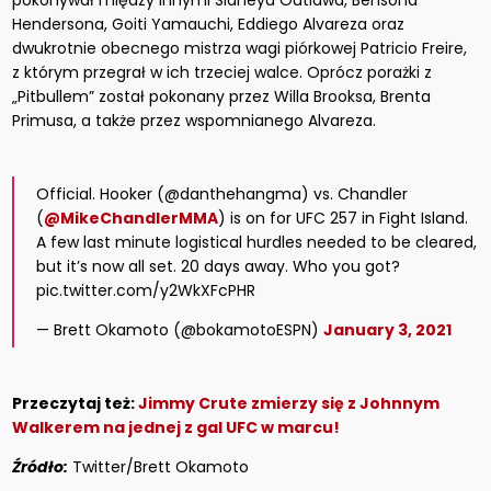
pokonywał między innymi Sidneya Outlawa, Bensona
Hendersona, Goiti Yamauchi, Eddiego Alvareza oraz
dwukrotnie obecnego mistrza wagi piórkowej Patricio Freire,
z którym przegrał w ich trzeciej walce. Oprócz porażki z
„Pitbullem” został pokonany przez Willa Brooksa, Brenta
Primusa, a także przez wspomnianego Alvareza.
Official. Hooker (@danthehangma) vs. Chandler
(
@MikeChandlerMMA
) is on for UFC 257 in Fight Island.
A few last minute logistical hurdles needed to be cleared,
but it’s now all set. 20 days away. Who you got?
pic.twitter.com/y2WkXFcPHR
— Brett Okamoto (@bokamotoESPN)
January 3, 2021
Przeczytaj też:
Jimmy Crute zmierzy się z Johnnym
Walkerem na jednej z gal UFC w marcu!
Źródło:
Twitter/Brett Okamoto