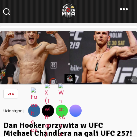
NaszeMMA
NaszeMMA.pl
»
Aktualności
»
Świat
»
UFC
»
Dan Hooker przywita w
UFC Michael Chandlera na gali UFC 257!
fot.
UFC
Udostępnij:
Dan Hooker przywita w UFC
Michael Chandlera na gali UFC 257!