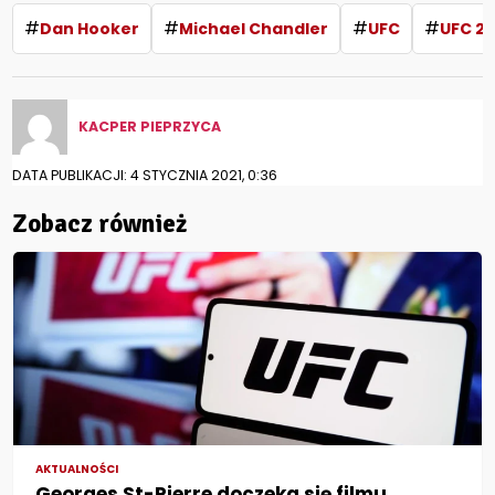
#
#
#
#
Dan Hooker
Michael Chandler
UFC
UFC 2
KACPER PIEPRZYCA
DATA PUBLIKACJI: 4 STYCZNIA 2021, 0:36
Zobacz również
AKTUALNOŚCI
Georges St-Pierre doczeka się filmu