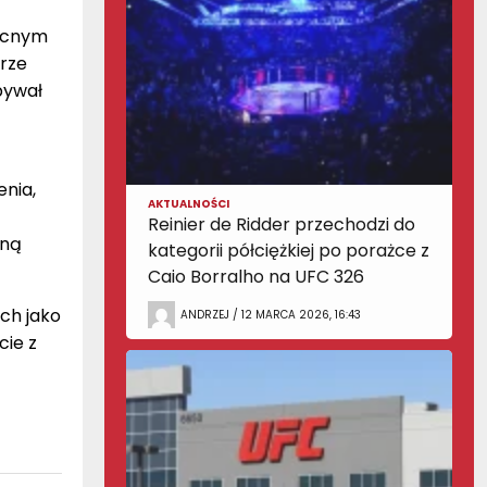
mocnym
arze
pywał
nia,
AKTUALNOŚCI
Reinier de Ridder przechodzi do
oną
kategorii półciężkiej po porażce z
Caio Borralho na UFC 326
ch jako
ANDRZEJ / 12 MARCA 2026, 16:43
cie z