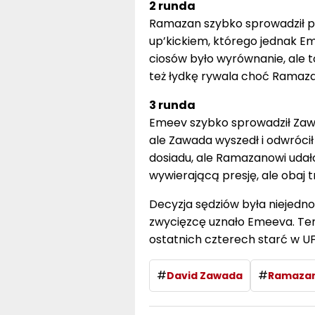
2 runda
Ramazan szybko sprowadził pr
up’kickiem, którego jednak Eme
ciosów było wyrównanie, ale t
też łydkę rywala choć Ramazan
3 runda
Emeev szybko sprowadził Zawa
ale Zawada wyszedł i odwrócił 
dosiadu, ale Ramazanowi udało
wywierającą presję, ale obaj t
Decyzja sędziów była niejedno
zwycięzcę uznało Emeeva. Ten
ostatnich czterech starć w U
#
#
David Zawada
Ramaza