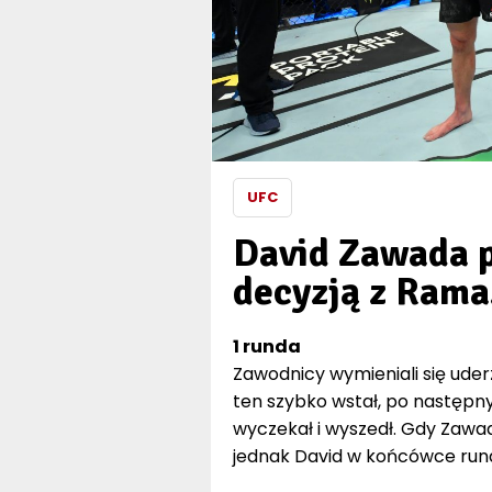
UFC
David Zawada 
decyzją z Ram
1 runda
Zawodnicy wymieniali się uder
ten szybko wstał, po następn
wyczekał i wyszedł. Gdy Zawa
jednak David w końcówce rundy