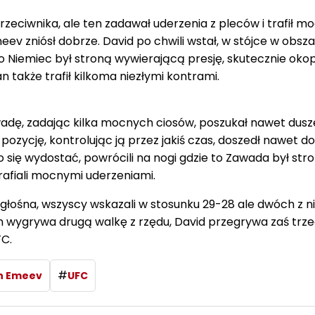
zeciwnika, ale ten zadawał uderzenia z pleców i trafił 
ev zniósł dobrze. David po chwili wstał, w stójce w obsz
o Niemiec był stroną wywierającą presję, skutecznie oko
 także trafił kilkoma niezłymi kontrami.
dę, zadając kilka mocnych ciosów, poszukał nawet dusze
pozycję, kontrolując ją przez jakiś czas, doszedł nawet do
 się wydostać, powrócili na nogi gdzie to Zawada był str
rafiali mocnymi uderzeniami.
głośna, wszyscy wskazali w stosunku 29-28 ale dwóch z ni
 wygrywa drugą walkę z rzędu, David przegrywa zaś trze
FC.
#
n Emeev
UFC