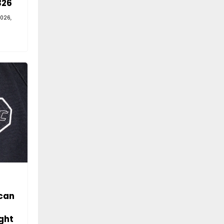
326
026,
can
ght