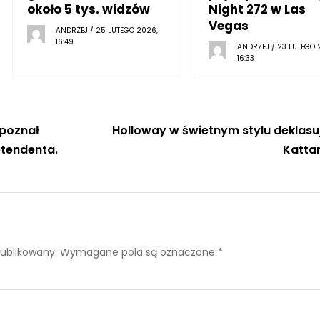
około 5 tys. widzów
Night 272 w Las
Vegas
ANDRZEJ / 25 LUTEGO 2026,
16:49
ANDRZEJ / 23 LUTEGO 
16:33
 poznał
Holloway w świetnym stylu deklasu
etendenta.
Katta
publikowany.
Wymagane pola są oznaczone
*