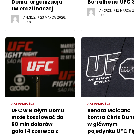
Domu, organizacja
Borralho na UFC 
twierdzi inaczej
ANDRZEJ / 12 MARCA 2
16:43
ANDRZEJ / 23 MARCA 2026,
15:30
AKTUALNOŚCI
AKTUALNOŚCI
UFC w Białym Domu
Renato Moicano
może kosztować do
kontra Chris Dun
60 mln dolarów —
w głównym
gala 14 czerwca z
pojedynku UFC Fi