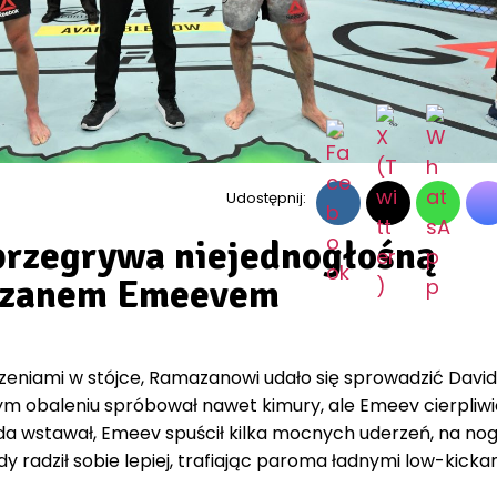
Udostępnij:
przegrywa niejednogłośną
azanem Emeevem
zeniami w stójce, Ramazanowi udało się sprowadzić David
ym obaleniu spróbował nawet kimury, ale Emeev cierpliwi
da wstawał, Emeev spuścił kilka mocnych uderzeń, na no
 radził sobie lepiej, trafiając paroma ładnymi low-kickam