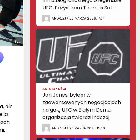
filmu biograficznego o legendzie
UFC. Reżyserem Thomas Soto
ANDRZEJ / 25 MARCA 2026, 14:34
fot.
AKTUALNOŚCI
Jon Jones: byłem w
zaawansowanych negocjacjach
a, ale
na galę UFC w Białym Domu,
e ją
organizacja twierdzi inaczej
gach
ANDRZEJ / 23 MARCA 2026, 15:30
i.